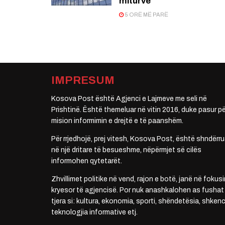
miturve
5 ORË MË PARË
IMPRESUM
Kosova Post është Agjenci e Lajmeve me seli në
Prishtinë. Është themeluar në vitin 2016, duke pasur pë
mision informimin e drejtë e të paanshëm.
Për rrjedhojë, prej vitesh, Kosova Post, është shndërru
në një dritare të besueshme, nëpërmjet së cilës
informohen qytetarët.
Zhvillimet politike në vend, rajon e botë, janë në fokusi
kryesor të agjencisë. Por nuk anashkalohen as fushat
tjera si: kultura, ekonomia, sporti, shëndetësia, shkenc
teknologjia informative etj.