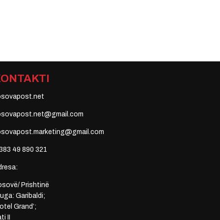
KONTAKTI
osovapost.net
osovapost.net@gmail.com
osovapost.marketing@gmail.com
383 49 890 321
dresa:
sovë/ Prishtinë
uga: Garibaldi;
otel Grand’;
ti II