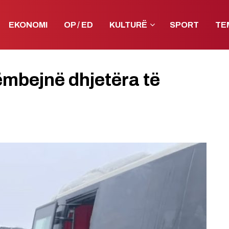
EKONOMI
OP / ED
KULTURË
SPORT
TE
ëmbejnë dhjetëra të