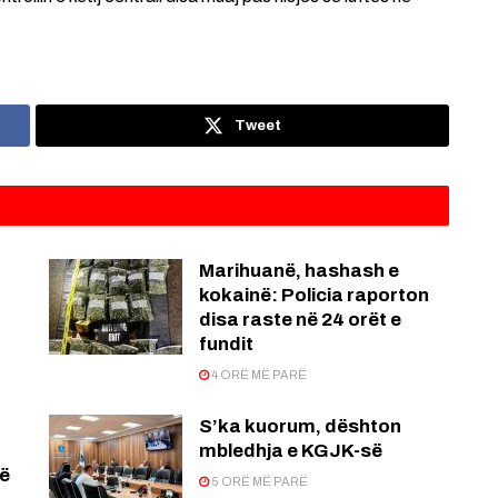
Tweet
Marihuanë, hashash e
kokainë: Policia raporton
disa raste në 24 orët e
fundit
4 ORË MË PARË
S’ka kuorum, dështon
mbledhja e KGJK-së
të
5 ORË MË PARË