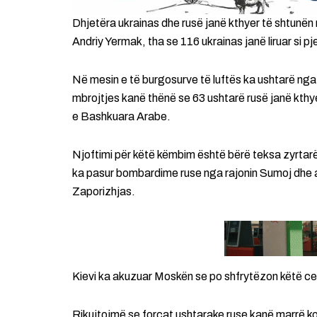
Dhjetëra ukrainas dhe rusë janë kthyer të shtunën n
Andriy Yermak, tha se 116 ukrainas janë liruar si 
Në mesin e të burgosurve të luftës ka ushtarë nga 
mbrojtjes kanë thënë se 63 ushtarë rusë janë kth
e Bashkuara Arabe.
Njoftimi për këtë këmbim është bërë teksa zyrtarë
ka pasur bombardime ruse nga rajonin Sumoj dhe a
Zaporizhjas.
Kievi ka akuzuar Moskën se po shfrytëzon këtë cent
Rikujtojmë se forcat ushtarake ruse kanë marrë kontr