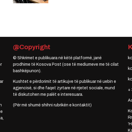
@Copyright
© Shkrimet e publikuara në këtë platformë, janë
k
r
prodhime të Kosova Post (ose të mediumeve me të cilat
k
bashkëpunon).
k
ar
Kushtet e përdorimit të artikujve të publikuar në uebin e
agjencisë, si dhe faqet zyrtare në rrjetet sociale, mund
+ 
të diskutohen me palët e interesuara.
A
n
(Për më shumë shihni rubrikën e kontaktit)
Ko
 e
Rr
a,
‘H
Ka