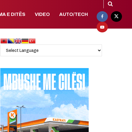
MA E DITËS
VIDEO
AUTO/TECH