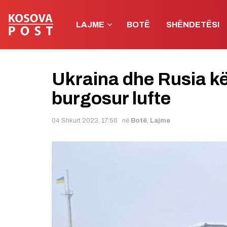
LAJME
BOTË
SHËNDETËSI
Ukraina dhe Rusia k
burgosur lufte
04 Shkurt 2023, 17:56
në
Botë
,
Lajme