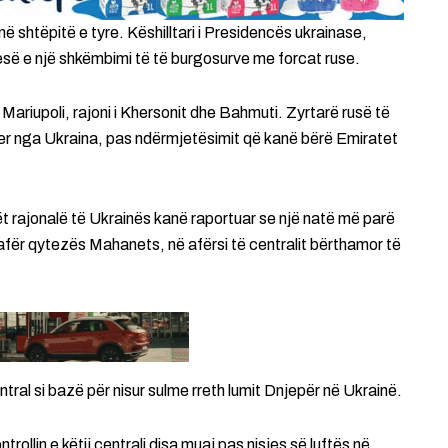
ë shtëpitë e tyre. Këshilltari i Presidencës ukrainase,
pjesë e një shkëmbimi të të burgosurve me forcat ruse.
Mariupoli, rajoni i Khersonit dhe Bahmuti. Zyrtarë rusë të
yer nga Ukraina, pas ndërmjetësimit që kanë bërë Emiratet
t rajonalë të Ukrainës kanë raportuar se një natë më parë
fër qytezës Mahanets, në afërsi të centralit bërthamor të
ral si bazë për nisur sulme rreth lumit Dnjepër në Ukrainë.
ollin e këtij centrali disa muaj pas nisjes së luftës në