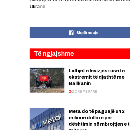
Ukrainë.
Shpërndaje
Të ngjajshme
Lidhjet e lëvizjes ruse të
ekstremit të djathtë me
Ballkanin
2 ORË MË PARË
Meta do të paguajë 942
milionë dollarë për
dështimin në mbrojtjen e 