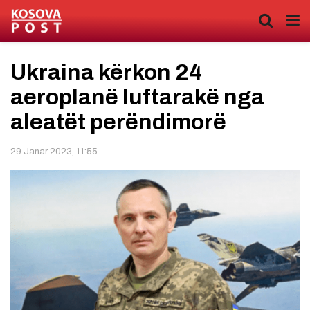
Ukraina kërkon 24
aeroplanë luftarakë nga
aleatët perëndimorë
29 Janar 2023, 11:55