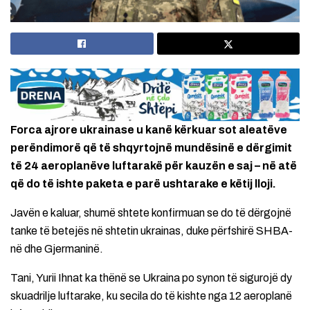
Forca ajrore ukrainase u kanë kërkuar sot aleatëve
perëndimorë që të shqyrtojnë mundësinë e dërgimit
të 24 aeroplanëve luftarakë për kauzën e saj – në atë
që do të ishte paketa e parë ushtarake e këtij lloji.
Javën e kaluar, shumë shtete konfirmuan se do të dërgojnë
tanke të betejës në shtetin ukrainas, duke përfshirë SHBA-
në dhe Gjermaninë.
Tani, Yurii Ihnat ka thënë se Ukraina po synon të sigurojë dy
skuadrilje luftarake, ku secila do të kishte nga 12 aeroplanë