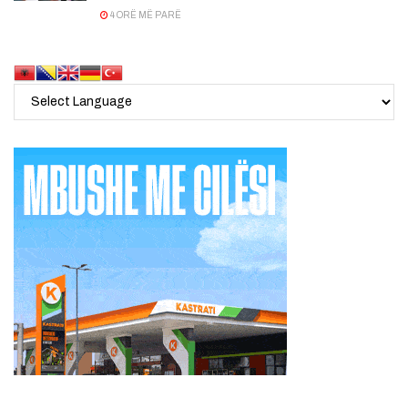
4 ORË MË PARË