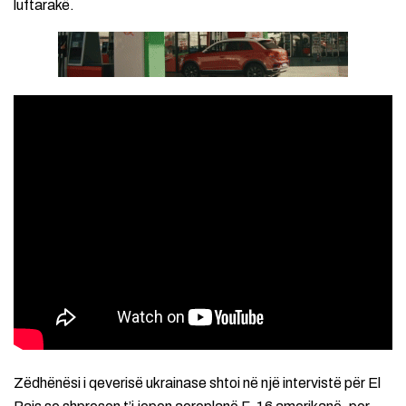
luftarakë.
Zëdhënësi i qeverisë ukrainase shtoi në një intervistë për El