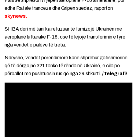
Pais se shpreson t’i jepen aeroplanë F-16 amerikanë, por
edhe Rafale franceze dhe Gripen suedez, raporton
skynews.
SHBA deri më tani ka refuzuar të furnizojë Ukrainën me
aeroplanë luftarakë F-16, ose të lejojë transferimin e tyre
nga vendet e palëve të treta.
Ndryshe, vendet perëndimore kanë shprehur gatishmërinë
që të dërgojnë 321 tanke të rënda në Ukrainë, e cila po
përballet me pushtuesin rus që nga 24 shkurti.
/Telegrafi/