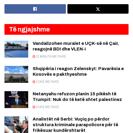
Të ngjajshme
Vandalizohen muralet e UÇK-së në Çair,
reagojnë BDI dhe VLEN-i
13 MINUTA MË PARË
Shqipëria i reagon Zelenskyt: Pavarësia e
Kosovës e pakthyeshme
2 ORË MË PARË
Netanyahu refuzon planin 15 pikësh të
Trumpit: Nuk do të ketë shtet palestinez
2 ORË MË PARË
Analistët në Serbi: Vuçiq po përdor
struktura kriminale parapolicore për të
frikësuar kundërshtarët