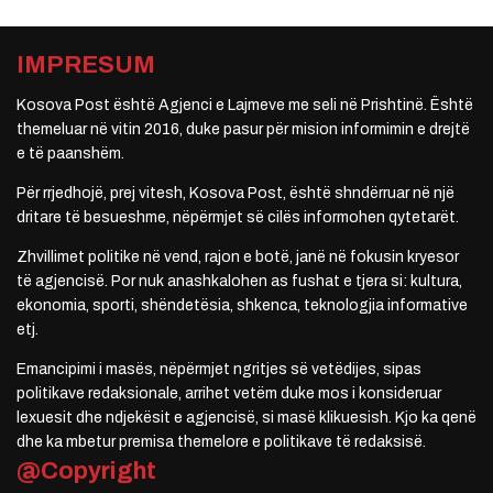
IMPRESUM
Kosova Post është Agjenci e Lajmeve me seli në Prishtinë. Është
themeluar në vitin 2016, duke pasur për mision informimin e drejtë
e të paanshëm.
Për rrjedhojë, prej vitesh, Kosova Post, është shndërruar në një
dritare të besueshme, nëpërmjet së cilës informohen qytetarët.
Zhvillimet politike në vend, rajon e botë, janë në fokusin kryesor
të agjencisë. Por nuk anashkalohen as fushat e tjera si: kultura,
ekonomia, sporti, shëndetësia, shkenca, teknologjia informative
etj.
Emancipimi i masës, nëpërmjet ngritjes së vetëdijes, sipas
politikave redaksionale, arrihet vetëm duke mos i konsideruar
lexuesit dhe ndjekësit e agjencisë, si masë klikuesish. Kjo ka qenë
dhe ka mbetur premisa themelore e politikave të redaksisë.
@Copyright