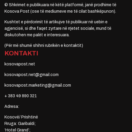
© Shkrimet e publikuara në këtë platformë, janë prodhime të
Kosova Post (ose të mediumeve me të cilat bashkëpunon).
Kushtet e përdorimit të artikujve të publikuar në uebin e
agjencisë, si dhe faqet zyrtare në rrjetet sociale, mund të
diskutohen me palët e interesuara.
(Për më shumë shihni rubrikën e kontaktit)
KONTAKTI
kosovapost.net
kosovapost.net@gmail.com
kosovapost.marketing@gmail.com
+ 383 49 890 321
Adresa:
Kosovë/ Prishtinë
Rruga: Garibaldi;
‘Hotel Grand’;