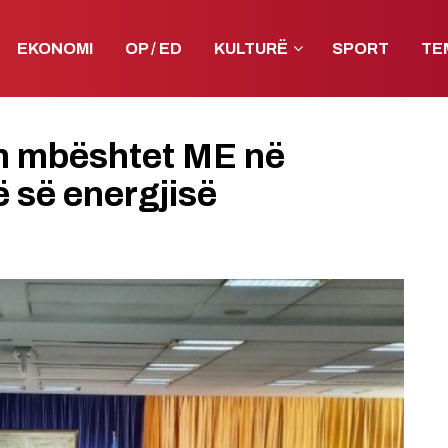
EKONOMI
OP / ED
KULTURË
SPORT
TE
an mbështet ME në
ë së energjisë