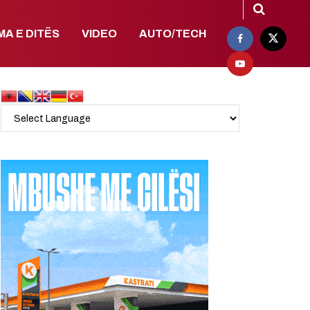
MA E DITËS
VIDEO
AUTO/TECH