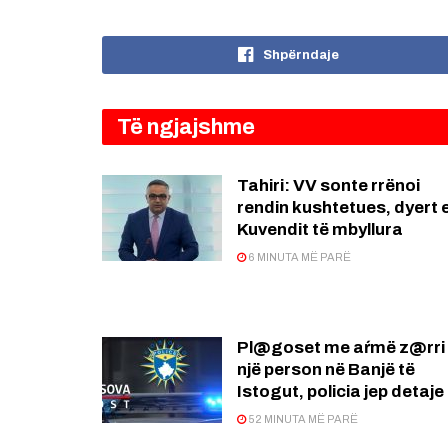
Shpërndaje
Të ngjajshme
Tahiri: VV sonte rrënoi
rendin kushtetues, dyert 
Kuvendit të mbyllura
6 MINUTA MË PARË
Pl@goset me aŕmë z@rri
një person në Banjë të
Istogut, policia jep detaje
52 MINUTA MË PARË