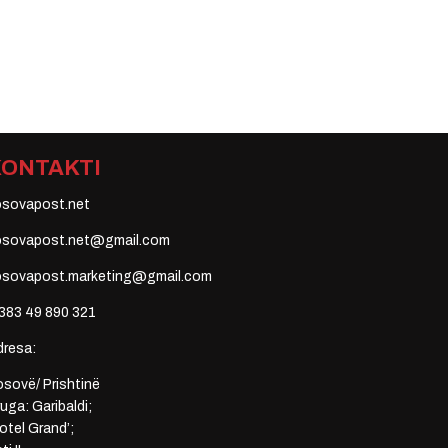
KONTAKTI
osovapost.net
osovapost.net@gmail.com
osovapost.marketing@gmail.com
383 49 890 321
dresa:
sovë/ Prishtinë
uga: Garibaldi;
otel Grand’;