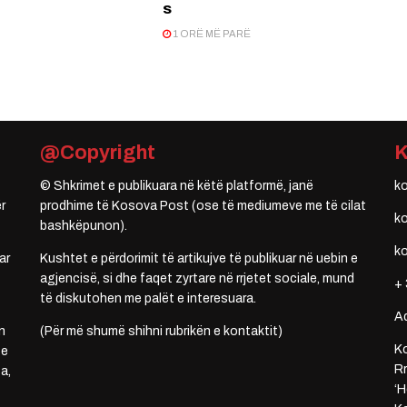
s
1 ORË MË PARË
@Copyright
© Shkrimet e publikuara në këtë platformë, janë
k
r
prodhime të Kosova Post (ose të mediumeve me të cilat
k
bashkëpunon).
k
ar
Kushtet e përdorimit të artikujve të publikuar në uebin e
agjencisë, si dhe faqet zyrtare në rrjetet sociale, mund
+ 
të diskutohen me palët e interesuara.
A
n
(Për më shumë shihni rubrikën e kontaktit)
Ko
 e
Rr
a,
‘H