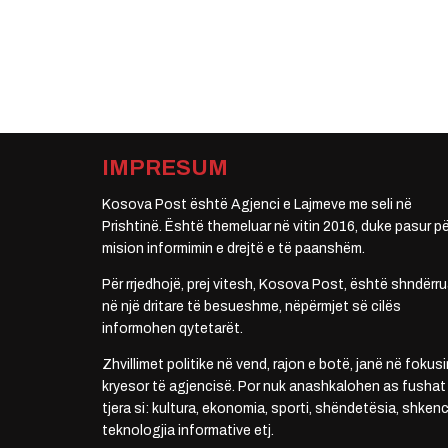
IMPRESUM
Kosova Post është Agjenci e Lajmeve me seli në
Prishtinë. Është themeluar në vitin 2016, duke pasur pë
mision informimin e drejtë e të paanshëm.
Për rrjedhojë, prej vitesh, Kosova Post, është shndërru
në një dritare të besueshme, nëpërmjet së cilës
informohen qytetarët.
Zhvillimet politike në vend, rajon e botë, janë në fokusi
kryesor të agjencisë. Por nuk anashkalohen as fushat
tjera si: kultura, ekonomia, sporti, shëndetësia, shkenc
teknologjia informative etj.