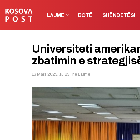
LAJME
BOTË
SHËNDETËSI
Universiteti amerik
zbatimin e strategjis
13 Mars 2023, 10:23
në
Lajme