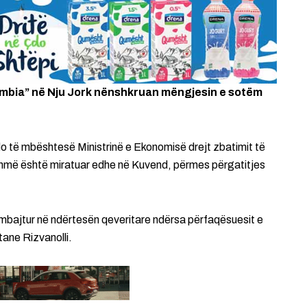
lumbia” në Nju Jork nënshkruan mëngjesin e sotëm
do të mbështesë Ministrinë e Ekonomisë drejt zbatimit të
ashmë është miratuar edhe në Kuvend, përmes përgatitjes
bajtur në ndërtesën qeveritare ndërsa përfaqësuesit e
tane Rizvanolli.