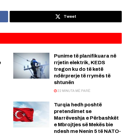
Tweet
Punime të planifikuara në
e
rrjetin elektrik, KEDS
tregon ku do të ketë
ndërprerje të rrymës të
shtunën
22 MINUTA MË PARË
Turqia hedh poshtë
pretendimet se
Marrëveshja e Përbashkët
e Mbrojtjes së Mekës bie
ndesh me Nenin 5 të NATO-