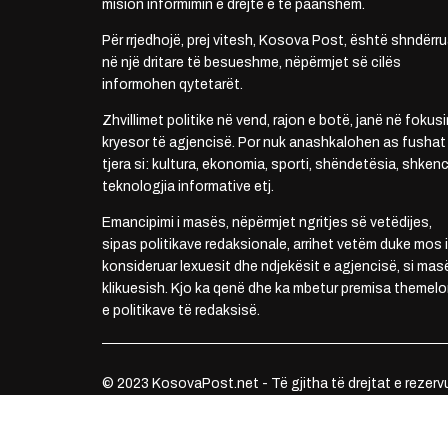
mision informimin e drejtë e të paanshëm.
Për rrjedhojë, prej vitesh, Kosova Post, është shndërru
në një dritare të besueshme, nëpërmjet së cilës
informohen qytetarët.
Zhvillimet politike në vend, rajon e botë, janë në fokusi
kryesor të agjencisë. Por nuk anashkalohen as fushat
tjera si: kultura, ekonomia, sporti, shëndetësia, shkenc
teknologjia informative etj.
Emancipimi i masës, nëpërmjet ngritjes së vetëdijes,
sipas politikave redaksionale, arrihet vetëm duke mos i
konsideruar lexuesit dhe ndjekësit e agjencisë, si mas
klikuesish. Kjo ka qenë dhe ka mbetur premisa themelo
e politikave të redaksisë.
© 2023 KosovaPost.net - Të gjitha të drejtat e rezerv