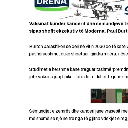
Vaksinat kundër kancerit dhe sëmundjeve të
sipas shefit ekzekutiv të Moderna, Paul Bur
Burton parashikon se deri në vitin 2030 do të ketë v
pashërueshme, duke shpëtuar ‘qindra mijëra, nëse j
Studimet e hershme kanë treguar tashmë ‘premtim t
jetë vaksina juaj tipike – ato do të duhet të jenë 
Sëmundjet e zemrës dhe kanceri janë vrasësit më 
më shumë se një në tre nga të gjitha vdekjet e regj