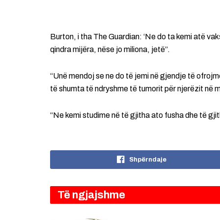
Burton, i tha The Guardian: ‘Ne do ta kemi atë va
qindra mijëra, nëse jo miliona, jetë”.
“Unë mendoj se ne do të jemi në gjendje të ofrojm
të shumta të ndryshme të tumorit për njerëzit në m
“Ne kemi studime në të gjitha ato fusha dhe të gj
Shpërndaje
Të ngjajshme