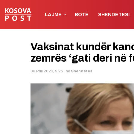
LAJME
BOTË
SHËNDETËSI
Vaksinat kundër kan
zemrës ‘gati deri në 
08 Prill 2023, 9:25
në
Shëndetësi