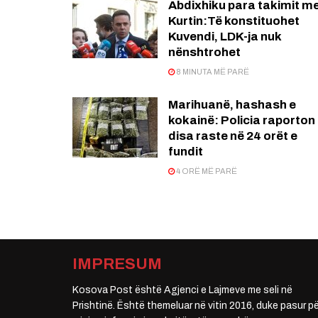
Abdixhiku para takimit m
Kurtin:Të konstituohet
Kuvendi, LDK-ja nuk
nënshtrohet
8 MINUTA MË PARË
Marihuanë, hashash e
kokainë: Policia raporton
disa raste në 24 orët e
fundit
4 ORË MË PARË
IMPRESUM
Kosova Post është Agjenci e Lajmeve me seli në
Prishtinë. Është themeluar në vitin 2016, duke pasur pë