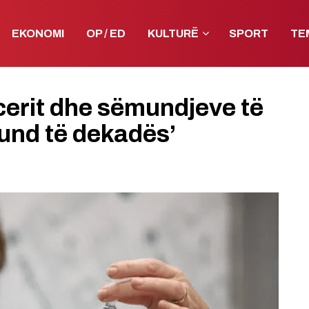
EKONOMI
OP / ED
KULTURË
SPORT
TE
cerit dhe sëmundjeve të
fund të dekadës’