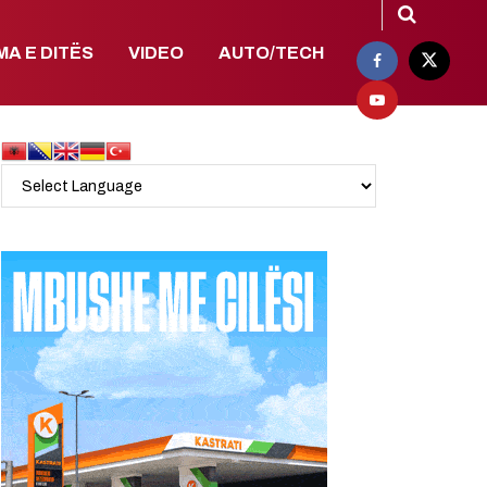
MA E DITËS
VIDEO
AUTO/TECH