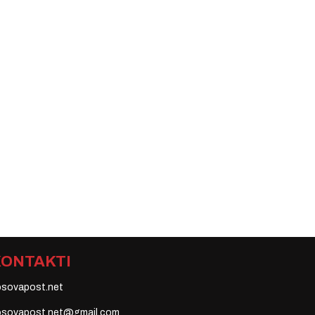
KONTAKTI
osovapost.net
osovapost.net@gmail.com