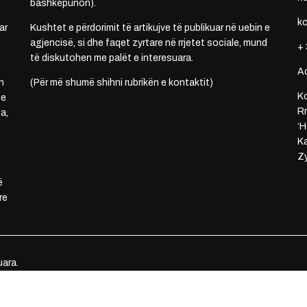
bashkëpunon).
k
ar
Kushtet e përdorimit të artikujve të publikuar në uebin e
agjencisë, si dhe faqet zyrtare në rrjetet sociale, mund
+ 
të diskutohen me palët e interesuara.
A
n
(Për më shumë shihni rubrikën e kontaktit)
Ko
 e
Rr
a,
‘H
Ka
Zy
ë
re
uara.