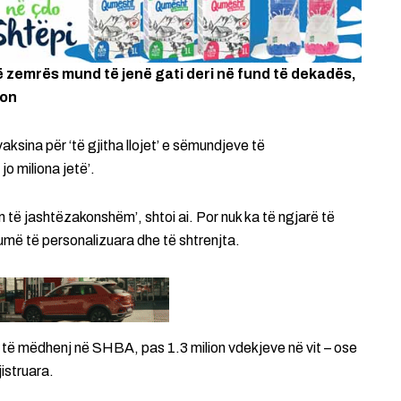
 zemrës mund të jenë gati deri në fund të dekadës,
ton
aksina për ‘të gjitha llojet’ e sëmundjeve të
o miliona jetë’.
ë jashtëzakonshëm’, shtoi ai. Por nuk ka të ngjarë të
shumë të personalizuara dhe të shtrenjta.
të mëdhenj në SHBA, pas 1.3 milion vdekjeve në vit – ose
istruara.