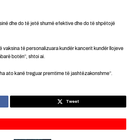
ksinë dhe do të jetë shumë efektive dhe do të shpëtojë
ë vaksina të personalizuara kundër kancerit kundër llojeve
barë botën”, shtoi ai.
itha ato kanë treguar premtime të jashtëzakonshme”.
Tweet