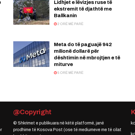
e
Lidhjet e lëvizjes ruse të
ekstremit të djathtë me
Ballkanin
2 ORË MË PARË
Meta do të paguajë 942
milionë dollarë për
dështimin në mbrojtjen e të
miturve
5 ORË MË PARË
@Copyright
© Shkrimet e publikuara në këtë platformë, janë
k
r
prodhime të Kosova Post (ose të mediumeve me të cilat
k