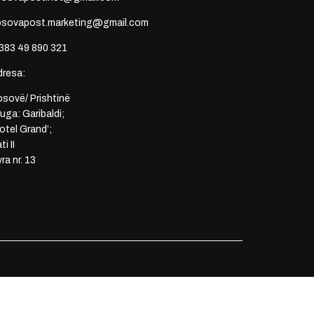
osovapost.marketing@gmail.com
383 49 890 321
dresa:
sovë/ Prishtinë
uga: Garibaldi;
otel Grand’;
ti II
ra nr. 13