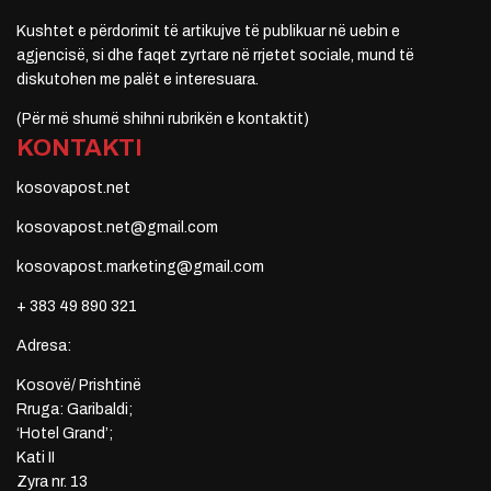
Kushtet e përdorimit të artikujve të publikuar në uebin e
agjencisë, si dhe faqet zyrtare në rrjetet sociale, mund të
diskutohen me palët e interesuara.
(Për më shumë shihni rubrikën e kontaktit)
KONTAKTI
kosovapost.net
kosovapost.net@gmail.com
kosovapost.marketing@gmail.com
+ 383 49 890 321
Adresa:
Kosovë/ Prishtinë
Rruga: Garibaldi;
‘Hotel Grand’;
Kati II
Zyra nr. 13