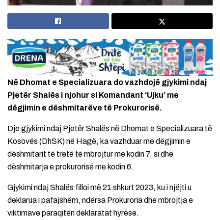
Në Dhomat e Specializuara do vazhdojë gjykimi ndaj
Pjetër Shalës i njohur si Komandant ‘Ujku’ me
dëgjimin e dëshmitarëve të Prokurorisë.
Dje gjykimi ndaj Pjetër Shalës në Dhomat e Specializuara të
Kosovës (DhSK) në Hagë, ka vazhduar me dëgjimin e
dëshmitarit të tretë të mbrojtur me kodin 7, si dhe
dëshmitarja e prokurorisë me kodin 6.
Gjykimi ndaj Shalës filloi më 21 shkurt 2023, ku i njëjti u
deklarua i pafajshëm, ndërsa Prokuroria dhe mbrojtja e
viktimave paraqitën deklaratat hyrëse.