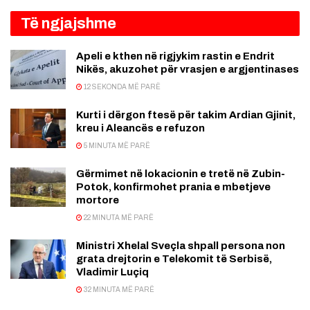
Të ngjajshme
Apeli e kthen në rigjykim rastin e Endrit
Nikës, akuzohet për vrasjen e argjentinases
12 SEKONDA MË PARË
Kurti i dërgon ftesë për takim Ardian Gjinit,
kreu i Aleancës e refuzon
5 MINUTA MË PARË
Gërmimet në lokacionin e tretë në Zubin-
Potok, konfirmohet prania e mbetjeve
mortore
22 MINUTA MË PARË
Ministri Xhelal Sveçla shpall persona non
grata drejtorin e Telekomit të Serbisë,
Vladimir Luçiq
32 MINUTA MË PARË