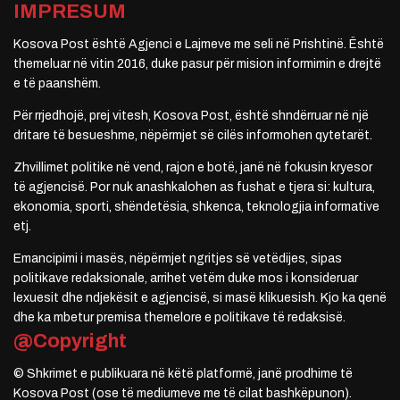
IMPRESUM
Kosova Post është Agjenci e Lajmeve me seli në Prishtinë. Është
themeluar në vitin 2016, duke pasur për mision informimin e drejtë
e të paanshëm.
Për rrjedhojë, prej vitesh, Kosova Post, është shndërruar në një
dritare të besueshme, nëpërmjet së cilës informohen qytetarët.
Zhvillimet politike në vend, rajon e botë, janë në fokusin kryesor
të agjencisë. Por nuk anashkalohen as fushat e tjera si: kultura,
ekonomia, sporti, shëndetësia, shkenca, teknologjia informative
etj.
Emancipimi i masës, nëpërmjet ngritjes së vetëdijes, sipas
politikave redaksionale, arrihet vetëm duke mos i konsideruar
lexuesit dhe ndjekësit e agjencisë, si masë klikuesish. Kjo ka qenë
dhe ka mbetur premisa themelore e politikave të redaksisë.
@Copyright
© Shkrimet e publikuara në këtë platformë, janë prodhime të
Kosova Post (ose të mediumeve me të cilat bashkëpunon).