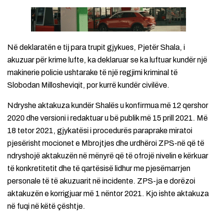
Në deklaratën e tij para trupit gjykues, Pjetër Shala, i
akuzuar për krime lufte, ka deklaruar se ka luftuar kundër një
makinerie policie ushtarake të një regjimi kriminal të
Slobodan Millosheviqit, por kurrë kundër civilëve.
Ndryshe aktakuza kundër Shalës u konfirmua më 12 qershor
2020 dhe versioni i redaktuar u bë publik më 15 prill 2021. Më
18 tetor 2021, gjykatësi i procedurës paraprake miratoi
pjesërisht mocionet e Mbrojtjes dhe urdhëroi ZPS-në që të
ndryshojë aktakuzën në mënyrë që të ofrojë nivelin e kërkuar
të konkretitetit dhe të qartësisë lidhur me pjesëmarrjen
personale të të akuzuarit në incidente. ZPS-ja e dorëzoi
aktakuzën e korrigjuar më 1 nëntor 2021. Kjo ishte aktakuza
në fuqi në këtë çështje.