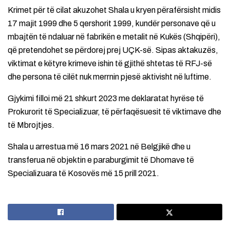
Krimet për të cilat akuzohet Shala u kryen përafërsisht midis
17 majit 1999 dhe 5 qershorit 1999, kundër personave që u
mbajtën të ndaluar në fabrikën e metalit në Kukës (Shqipëri),
që pretendohet se përdorej prej UÇK-së. Sipas aktakuzës,
viktimat e këtyre krimeve ishin të gjithë shtetas të RFJ-së
dhe persona të cilët nuk merrnin pjesë aktivisht në luftime.
Gjykimi filloi më 21 shkurt 2023 me deklaratat hyrëse të
Prokurorit të Specializuar, të përfaqësuesit të viktimave dhe
të Mbrojtjes.
Shala u arrestua më 16 mars 2021 në Belgjikë dhe u
transferua në objektin e paraburgimit të Dhomave të
Specializuara të Kosovës më 15 prill 2021.