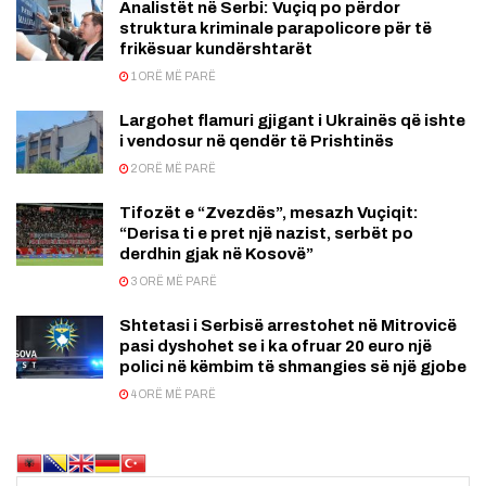
Analistët në Serbi: Vuçiq po përdor
struktura kriminale parapolicore për të
frikësuar kundërshtarët
1 ORË MË PARË
Largohet flamuri gjigant i Ukrainës që ishte
i vendosur në qendër të Prishtinës
2 ORË MË PARË
Tifozët e “Zvezdës”, mesazh Vuçiqit:
“Derisa ti e pret një nazist, serbët po
derdhin gjak në Kosovë”
3 ORË MË PARË
Shtetasi i Serbisë arrestohet në Mitrovicë
pasi dyshohet se i ka ofruar 20 euro një
polici në këmbim të shmangies së një gjobe
4 ORË MË PARË