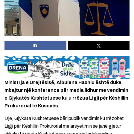
Ministrja e Drejtësisë, Albulena Haxhiu është duke
mbajtur një konference për media lidhur me vendimin
e Gjykatës Kushtetuese ku u rrëzua Ligji për Këshillin
Prokurorial të Kosovës.
Dje, Gjykata Kushtetuese bëri publik vendimin ku rrëzohet
Ligji për Këshillin Prokurorial me arsyetimin se janë gjetur
shkelje të rënda Kushtetuese, raporton Indeksonline.