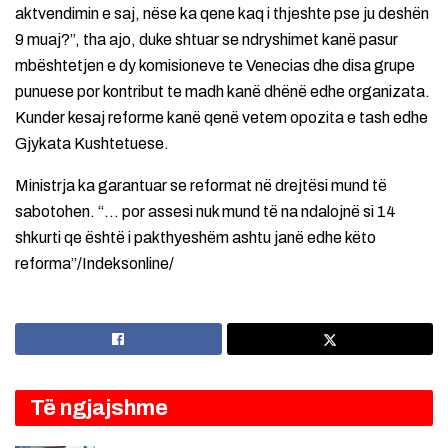
aktvendimin e saj, nëse ka qene kaq i thjeshte pse ju deshën
9 muaj?”, tha ajo, duke shtuar se ndryshimet kanë pasur
mbështetjen e dy komisioneve te Venecias dhe disa grupe
punuese por kontribut te madh kanë dhënë edhe organizata.
Kunder kesaj reforme kanë qenë vetem opozita e tash edhe
Gjykata Kushtetuese.
Ministrja ka garantuar se reformat në drejtësi mund të
sabotohen. “… por assesi nuk mund të na ndalojnë si 14
shkurti qe është i pakthyeshëm ashtu janë edhe këto
reforma”/Indeksonline/
Të ngjajshme