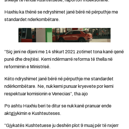
Haxhiu ka thënë se ndryshimet janë bërë në përputhje me
standardet nderkombëtare.
“Siç jeni ne dijeni me 14 shkurt 2021 zotimet tona kanë qenë
punë dhe drejtësi. Kemi ndërmarrë reforma të thella në
reformimin e Ministrisë.
Këto ndryshimet janë bërë në përputhje me standardet
ndërkombëtare. Ne, nuk kemi punuar kryevete por kemi
respektuar komisionin e Venecias”, tha ajo
Po ashtu Haxhiu beri te ditur se nuk kanë pranuar ende
aktgjykimin e Kushteuteses.
“Gjykatës Kushtetuese ju deshën plot 9 muaj për të nxjerr