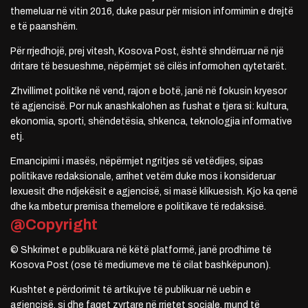
themeluar në vitin 2016, duke pasur për mision informimin e drejtë
e të paanshëm.
Për rrjedhojë, prej vitesh, Kosova Post, është shndërruar në një
dritare të besueshme, nëpërmjet së cilës informohen qytetarët.
Zhvillimet politike në vend, rajon e botë, janë në fokusin kryesor
të agjencisë. Por nuk anashkalohen as fushat e tjera si: kultura,
ekonomia, sporti, shëndetësia, shkenca, teknologjia informative
etj.
Emancipimi i masës, nëpërmjet ngritjes së vetëdijes, sipas
politikave redaksionale, arrihet vetëm duke mos i konsideruar
lexuesit dhe ndjekësit e agjencisë, si masë klikuesish. Kjo ka qenë
dhe ka mbetur premisa themelore e politikave të redaksisë.
@Copyright
© Shkrimet e publikuara në këtë platformë, janë prodhime të
Kosova Post (ose të mediumeve me të cilat bashkëpunon).
Kushtet e përdorimit të artikujve të publikuar në uebin e
agjencisë, si dhe faqet zyrtare në rrjetet sociale, mund të