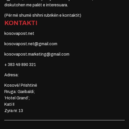
diskutohen me palët e interesuara.
(Për më shumë shihni rubrikën e kontaktit)
KONTAKTI
kosovapost.net
kosovapost.net@gmail.com
kosovapost.marketing@gmail.com
+ 383 49 890 321
Adresa:
Kosovë/ Prishtinë
Rruga: Garibaldi;
‘Hotel Grand’;
Kati II
Zyra nr. 13