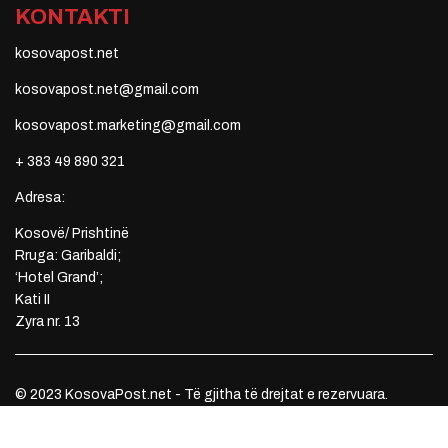
KONTAKTI
kosovapost.net
kosovapost.net@gmail.com
kosovapost.marketing@gmail.com
+ 383 49 890 321
Adresa:
Kosovë/ Prishtinë
Rruga: Garibaldi;
‘Hotel Grand’;
Kati II
Zyra nr. 13
© 2023 KosovaPost.net - Të gjitha të drejtat e rezervuara.