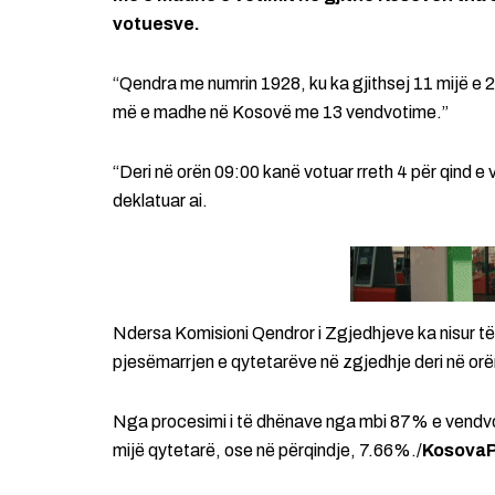
votuesve.
“Qendra me numrin 1928, ku ka gjithsej 11 mijë e 
më e madhe në Kosovë me 13 vendvotime.”
“Deri në orën 09:00 kanë votuar rreth 4 për qind e 
deklatuar ai.
Ndersa Komisioni Qendror i Zgjedhjeve ka nisur të 
pjesëmarrjen e qytetarëve në zgjedhje deri në orë
Nga procesimi i të dhënave nga mbi 87% e vendvot
mijë qytetarë, ose në përqindje, 7.66%./
Kosova