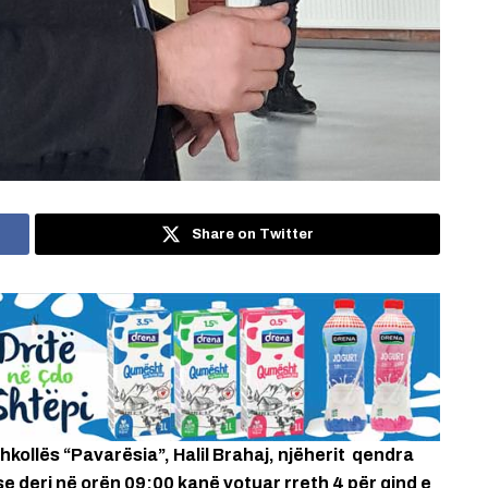
Share on Twitter
shkollës “Pavarësia”, Halil Brahaj, njëherit qendra
se
deri në orën 09:00 kanë votuar rreth 4 për qind e