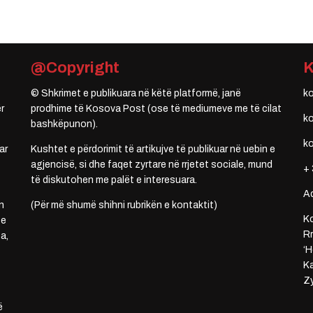
@Copyright
© Shkrimet e publikuara në këtë platformë, janë
k
r
prodhime të Kosova Post (ose të mediumeve me të cilat
k
bashkëpunon).
k
ar
Kushtet e përdorimit të artikujve të publikuar në uebin e
agjencisë, si dhe faqet zyrtare në rrjetet sociale, mund
+ 
të diskutohen me palët e interesuara.
A
n
(Për më shumë shihni rubrikën e kontaktit)
Ko
 e
Rr
a,
‘H
Ka
Zy
ë