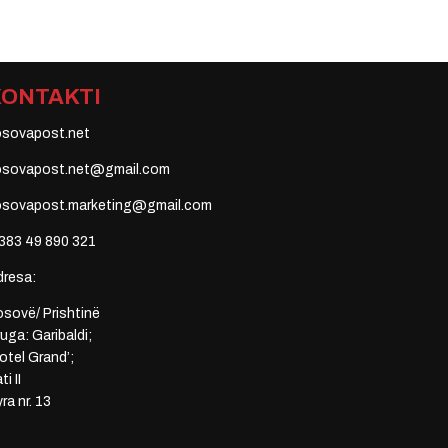
KONTAKTI
osovapost.net
osovapost.net@gmail.com
osovapost.marketing@gmail.com
383 49 890 321
dresa:
sovë/ Prishtinë
uga: Garibaldi;
otel Grand’;
ti II
ra nr. 13