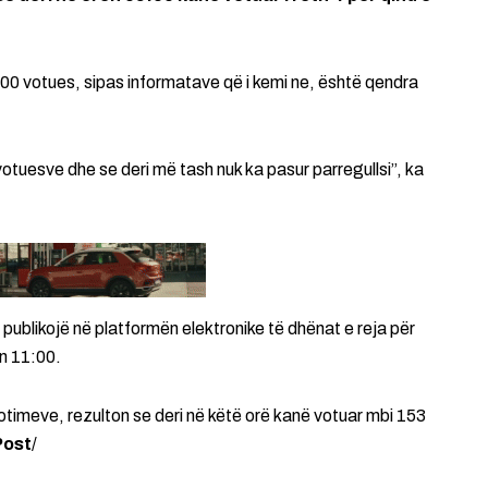
200 votues, sipas informatave që i kemi ne, është qendra
votuesve dhe se deri më tash nuk ka pasur parregullsi”, ka
publikojë në platformën elektronike të dhënat e reja për
n 11:00.
imeve, rezulton se deri në këtë orë kanë votuar mbi 153
Post
/