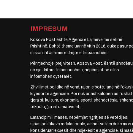
IMPRESUM
Kosova Post është Agjenci e Lajmeve me seli në
Prishtinë. Është themeluar në vitin 2016, duke pasur pë
mision informimin e drejtë e të paanshëm.
Për rrjedhojë, prej vitesh, Kosova Post, është shndërru
në një dritare të besueshme, nëpërmjet së cilës
informohen qytetarët.
Zhvillimet politike në vend, rajon e botë, janë në fokusi
kryesor të agjencisë. Por nuk anashkalohen as fushat
tjera si: kultura, ekonomia, sporti, shëndetësia, shkenc
teknologjia informative etj.
Emancipimi i masës, nëpërmjet ngritjes së vetëdijes,
sipas politikave redaksionale, arrihet vetëm duke mos i
konsideruar lexuesit dhe ndjekësit e agjencisë, si mas