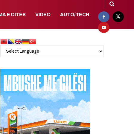
MA E DITËS
VIDEO
AUTO/TECH