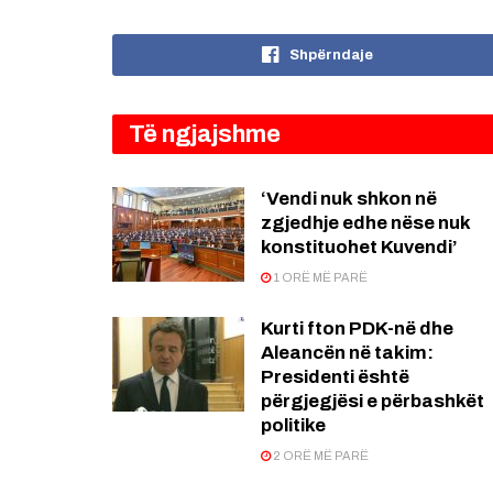
Shpërndaje
Të ngjajshme
‘Vendi nuk shkon në
zgjedhje edhe nëse nuk
konstituohet Kuvendi’
1 ORË MË PARË
Kurti fton PDK-në dhe
Aleancën në takim:
Presidenti është
përgjegjësi e përbashkët
politike
2 ORË MË PARË