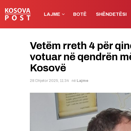
LAJME
BOTË
SHËNDETËSI
Vetëm rreth 4 për qi
votuar në qendrën më
Kosovë
28 Dhjetor 2025, 11:34
në
Lajme