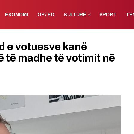
EKONOMI
OP / ED
KULTURË
SPORT
TE
nd e votuesve kanë
 të madhe të votimit në