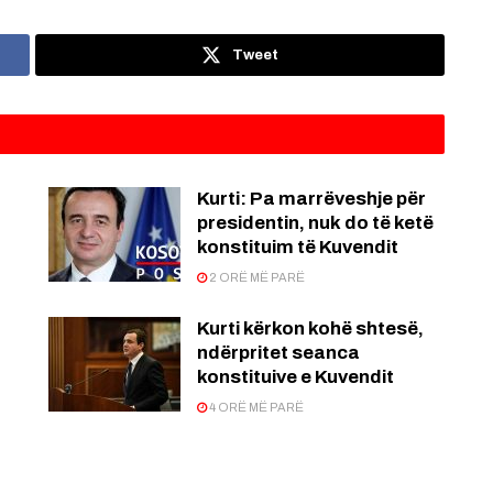
Tweet
Kurti: Pa marrëveshje për
presidentin, nuk do të ketë
konstituim të Kuvendit
2 ORË MË PARË
Kurti kërkon kohë shtesë,
ndërpritet seanca
konstituive e Kuvendit
4 ORË MË PARË