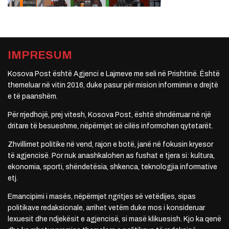
IMPRESUM
Kosova Post është Agjenci e Lajmeve me seli në Prishtinë. Është
themeluar në vitin 2016, duke pasur për mision informimin e drejtë
e të paanshëm.
Për rrjedhojë, prej vitesh, Kosova Post, është shndërruar në një
dritare të besueshme, nëpërmjet së cilës informohen qytetarët.
Zhvillimet politike në vend, rajon e botë, janë në fokusin kryesor
të agjencisë. Por nuk anashkalohen as fushat e tjera si: kultura,
ekonomia, sporti, shëndetësia, shkenca, teknologjia informative
etj.
Emancipimi i masës, nëpërmjet ngritjes së vetëdijes, sipas
politikave redaksionale, arrihet vetëm duke mos i konsideruar
lexuesit dhe ndjekësit e agjencisë, si masë klikuesish. Kjo ka qenë