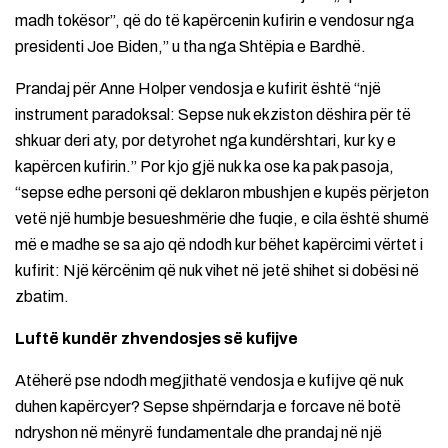
madh tokësor”, që do të kapërcenin kufirin e vendosur nga
presidenti Joe Biden,” u tha nga Shtëpia e Bardhë.
Prandaj për Anne Holper vendosja e kufirit është “një
instrument paradoksal: Sepse nuk ekziston dëshira për të
shkuar deri aty, por detyrohet nga kundërshtari, kur ky e
kapërcen kufirin.” Por kjo gjë nuk ka ose ka pak pasoja,
“sepse edhe personi që deklaron mbushjen e kupës përjeton
vetë një humbje besueshmërie dhe fuqie, e cila është shumë
më e madhe se sa ajo që ndodh kur bëhet kapërcimi vërtet i
kufirit: Një kërcënim që nuk vihet në jetë shihet si dobësi në
zbatim.
Luftë kundër zhvendosjes së kufijve
Atëherë pse ndodh megjithatë vendosja e kufijve që nuk
duhen kapërcyer? Sepse shpërndarja e forcave në botë
ndryshon në mënyrë fundamentale dhe prandaj në një