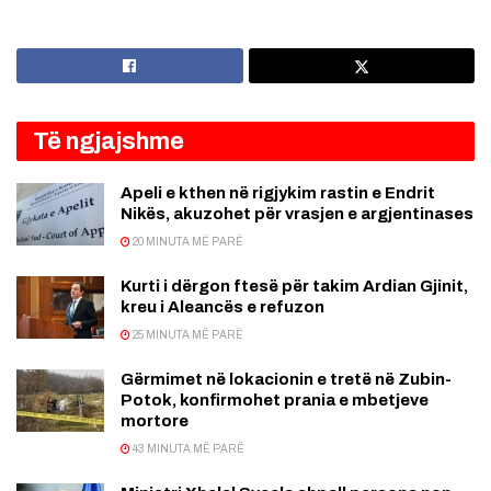
Të ngjajshme
Apeli e kthen në rigjykim rastin e Endrit
Nikës, akuzohet për vrasjen e argjentinases
20 MINUTA MË PARË
Kurti i dërgon ftesë për takim Ardian Gjinit,
kreu i Aleancës e refuzon
25 MINUTA MË PARË
Gërmimet në lokacionin e tretë në Zubin-
Potok, konfirmohet prania e mbetjeve
mortore
43 MINUTA MË PARË