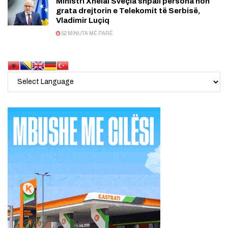
Ministri Xhelal Sveçla shpall persona non
grata drejtorin e Telekomit të Serbisë,
Vladimir Luçiq
52 MINUTA MË PARË