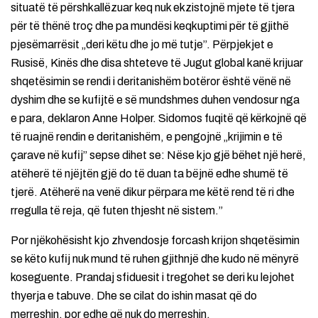
situatë të përshkallëzuar keq nuk ekzistojnë mjete të tjera
për të thënë troç dhe pa mundësi keqkuptimi për të gjithë
pjesëmarrësit „deri këtu dhe jo më tutje”. Përpjekjet e
Rusisë, Kinës dhe disa shteteve të Jugut global kanë krijuar
shqetësimin se rendi i deritanishëm botëror është vënë në
dyshim dhe se kufijtë e së mundshmes duhen vendosur nga
e para, deklaron Anne Holper. Sidomos fuqitë që kërkojnë që
të ruajnë rendin e deritanishëm, e pengojnë „krijimin e të
çarave në kufij” sepse dihet se: Nëse kjo gjë bëhet një herë,
atëherë të njëjtën gjë do të duan ta bëjnë edhe shumë të
tjerë. Atëherë na venë dikur përpara me këtë rend të ri dhe
rregulla të reja, që futen thjesht në sistem.”
Por njëkohësisht kjo zhvendosje forcash krijon shqetësimin
se këto kufij nuk mund të ruhen gjithnjë dhe kudo në mënyrë
koseguente. Prandaj sfiduesit i tregohet se deri ku lejohet
thyerja e tabuve. Dhe se cilat do ishin masat që do
merreshin, por edhe që nuk do merreshin.