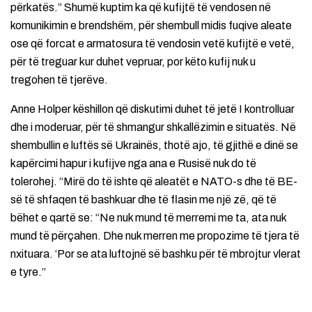
përkatës.” Shumë kuptim ka që kufijtë të vendosen në
komunikimin e brendshëm, për shembull midis fuqive aleate
ose që forcat e armatosura të vendosin vetë kufijtë e vetë,
për të treguar kur duhet vepruar, por këto kufij nuk u
tregohen të tjerëve.
Anne Holper këshillon që diskutimi duhet të jetë I kontrolluar
dhe i moderuar, për të shmangur shkallëzimin e situatës. Në
shembullin e luftës së Ukrainës, thotë ajo, të gjithë e dinë se
kapërcimi hapur i kufijve nga ana e Rusisë nuk do të
tolerohej. “Mirë do të ishte që aleatët e NATO-s dhe të BE-
së të shfaqen të bashkuar dhe të flasin me një zë, që të
bëhet e qartë se: “Ne nuk mund të merremi me ta, ata nuk
mund të përçahen. Dhe nuk merren me propozime të tjera të
nxituara. ‘Por se ata luftojnë së bashku për të mbrojtur vlerat
e tyre.”