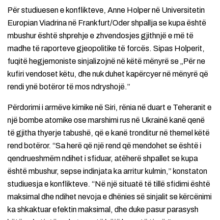
Për studiuesen e konflikteve, Anne Holper në Universitetin
Europian Viadrina në Frankfurt/Oder shpallja se kupa është
mbushur është shprehje e zhvendosjes gjithnjë e më të
madhe të raporteve gjeopolitike të forcës. Sipas Holperit,
fuqitë hegjemoniste sinjalizojnë në këtë mënyrë se „Për ne
kufiri vendoset këtu, dhe nuk duhet kapërcyer në mënyrë që
rendi ynë botëror të mos ndryshojë.”
Përdorimi i armëve kimike në Siri, rënia në duart e Teheranit e
një bombe atomike ose marshimi rus në Ukrainë kanë qenë
të gjitha thyerje tabushë, që e kanë tronditur në themel këtë
rend botëror. “Sa herë që një rend që mendohet se është i
qendrueshmëm ndihet i sfiduar, atëherë shpallet se kupa
është mbushur, sepse indinjata ka arritur kulmin,” konstaton
studiuesja e konflikteve. “Në një situatë të tillë sfidimi është
maksimal dhe ndihet nevoja e dhënies së sinjalit se kërcënimi
ka shkaktuar efektin maksimal, dhe duke pasur parasysh