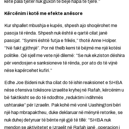
këtë pala tjetër nuk guxon të bëjë hapa të tjerë.”
Kërcënim i kotë me efekte anësore
Kur shpallet mbushja e kupës, shpesh ajo shoqërohet me
pasoja të rënda. Shpesh nuk është e qartë cilat janë
pasojat. “Synimi është futja e frikës,” thotë Anne Holper.
“Në fakt gjithnjë”. Por në thelb kemi të bëjmë me një kotësi
politike. Që sjell me vete një dilemë: “Se nuk ekziston dëshira
për vendosjen e sanksioneve të rënda, por ato do të vijnë
nëse kapërcehet kufiri.”
Edhe Joe Bideni nuk tha cilat do të ishin reaksionet e SHBA
nëse ofensiva tokësore izraelite kryhej në Rafah, kërcënim u
bë faktikisht se do të ndodhte „reduktim i ndihmës
ushtarake” për Izraelin. Pak kohë më vonë Uashingtoni bëri
një hap mbrapaktheu, duke deklaruar në mënyrë retorike, se
nuk duhej detyruar të bënte një gjë të tillë: “SHBA nuk
mendon se aktivitetet e Izraelit në Rafah janë „operacion i