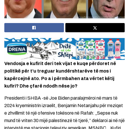
Vendosja e kufirit deri tek vijat e kuqe përdoret në
politikë për t’u treguar kundërshtarëve të mos i
kapërcejnë ato. Po a i përmbahen ata vërtet këtij
kufiri? Dhe çfarë ndodh nëse jo?
Presidenti i SHBA -së Joe Biden paralajmëroi në mars të
2024 kryeministrin izraelit, Benjamin Netanjahu për rreziqet
e zhvillimit të një ofensive tokësore në Rafah: „Sepse nuk
mund të vriten 30 mijë palestinezë të tjerë,” deklaroi ai në një
intervistë me stacionin televiziv amerikan, MSNBC. „Kufiri