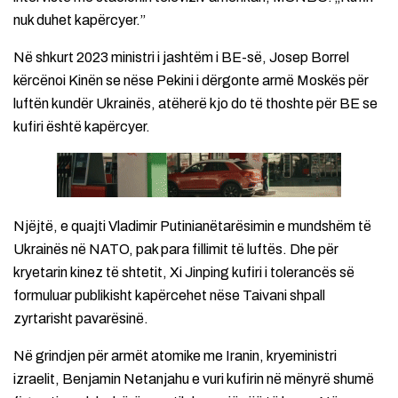
nuk duhet kapërcyer.”
Në shkurt 2023 ministri i jashtëm i BE-së, Josep Borrel
kërcënoi Kinën se nëse Pekini i dërgonte armë Moskës për
luftën kundër Ukrainës, atëherë kjo do të thoshte për BE se
kufiri është kapërcyer.
Njëjtë, e quajti Vladimir Putinianëtarësimin e mundshëm të
Ukrainës në NATO, pak para fillimit të luftës. Dhe për
kryetarin kinez të shtetit, Xi Jinping kufiri i tolerancës së
formuluar publikisht kapërcehet nëse Taivani shpall
zyrtarisht pavarësinë.
Në grindjen për armët atomike me Iranin, kryeministri
izraelit, Benjamin Netanjahu e vuri kufirin në mënyrë shumë