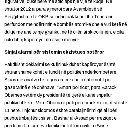
figurative, duke bërë me stilolaps një vijë të kuqe. Në
shtator 2012 ai paralajmëroi para Asamblesë së
Përgjithshme të OKB se edhe pak kohë dhe Teherani
përfundon me ndërtimin e bombës atomike dhe e vuri këtë në
dukje me anë të një grafiku, në të cilën ai skicoi linjën, e cila
nuk duhej kapërcyer në asnjë mënyrë.
Sinjal alarmi për sistemin ekzistues botëror
Faktikisht deklarimi se kufiri nuk duhet kapërcyer është
shtuar shumë kohët e fundit në politikën ndërkombëtare.
Sipas një analize të faqes amerikane të internetit për
gazetarinë e të dhënave, “Smart politics”, para Barack
Obamës vetëm dy presidentë të tjerë e kanë shpallur
publikisht këtë. Vetë Obama e pati përdorur këtë mjet stilistik
11 herë. I njohur sidomos është paralajmërimi që ai i bëri
pushtetmbajtësit sirian, Bashar al-Assad për rreziqet e
përdorimit të armëve kimike në luftën civile të Sirisë.