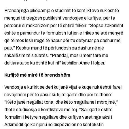
Prandaj nga pikëpamja e studimit të konflikteve nuk është
mençuri të tregosh publikisht vendosjen e kufijve, për ta
përdorur si mekanizëm për të shtirë frikën: “Sepse zakonisht
është e pamundur ta formulosh futjen e frikës në atë mënyrë
që të mos lesh rrugë të hapur për t’u detyruar pa dashur më
pas.” Kështu mund të përfundosh pa dashur në një
shkallëzim të situatës. “Prandaj, mos u merr fare me
deklarata se ku është kufiri!” këshillon Anne Holper.
Kufijtë më mirë të brendshëm
Vendosja e kufirit se deri ku janë vijat e kuqe nuk është fare i
nevojshëm për të pasur kufij të qartë dhe për të thënë:
“Këto janë rregullat tona, dhe këto rregulla ne i mbrojmë,”
thotë studiuesja e konflikteve më tej. “Sa i qartë është
formulimi i këtyre rregullave dhe kufijve varet nga aksi i
Arkimedit që ka njeriu në dispozicion në kontekstin