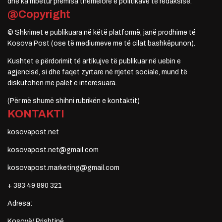
dhe ka mbetur premisa themelore e politikave të redaksisë.
@Copyright
© Shkrimet e publikuara në këtë platformë, janë prodhime të
Kosova Post (ose të mediumeve me të cilat bashkëpunon).
Kushtet e përdorimit të artikujve të publikuar në uebin e
agjencisë, si dhe faqet zyrtare në rrjetet sociale, mund të
diskutohen me palët e interesuara.
(Për më shumë shihni rubrikën e kontaktit)
KONTAKTI
kosovapost.net
kosovapost.net@gmail.com
kosovapost.marketing@gmail.com
+ 383 49 890 321
Adresa:
Kosovë/ Prishtinë