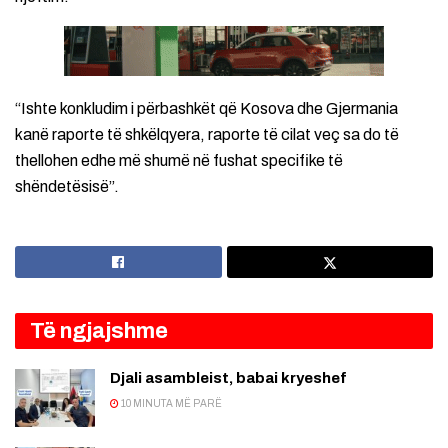
“Ishte konkludim i përbashkët që Kosova dhe Gjermania
kanë raporte të shkëlqyera, raporte të cilat veç sa do të
thellohen edhe më shumë në fushat specifike të
shëndetësisë”.
Të ngjajshme
Djali asambleist, babai kryeshef
10 MINUTA MË PARË