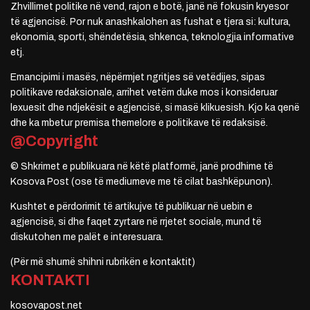
Zhvillimet politike në vend, rajon e botë, janë në fokusin kryesor
të agjencisë. Por nuk anashkalohen as fushat e tjera si: kultura,
ekonomia, sporti, shëndetësia, shkenca, teknologjia informative
etj.
Emancipimi i masës, nëpërmjet ngritjes së vetëdijes, sipas
politikave redaksionale, arrihet vetëm duke mos i konsideruar
lexuesit dhe ndjekësit e agjencisë, si masë klikuesish. Kjo ka qenë
dhe ka mbetur premisa themelore e politikave të redaksisë.
@Copyright
© Shkrimet e publikuara në këtë platformë, janë prodhime të
Kosova Post (ose të mediumeve me të cilat bashkëpunon).
Kushtet e përdorimit të artikujve të publikuar në uebin e
agjencisë, si dhe faqet zyrtare në rrjetet sociale, mund të
diskutohen me palët e interesuara.
(Për më shumë shihni rubrikën e kontaktit)
KONTAKTI
kosovapost.net