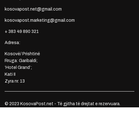
kosovapost.net@gmail.com
kosovapost.marketing@gmail.com
+ 383 49 890 321
Adresa:
Kosovë/ Prishtinë
Rruga: Garibaldi;
‘Hotel Grand’;
Kati II
Zyra nr. 13
© 2023 KosovaPost.net - Të gjitha të drejtat e rezervuara.