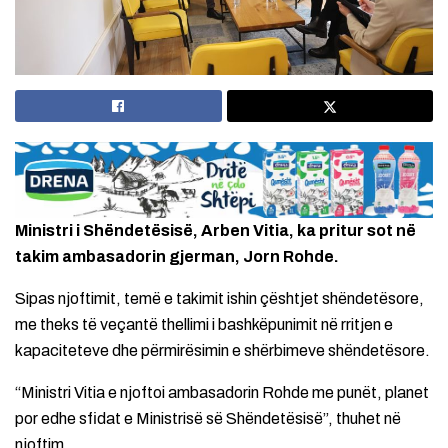
Ministri i Shëndetësisë, Arben Vitia, ka pritur sot në
takim ambasadorin gjerman, Jorn Rohde.
Sipas njoftimit, temë e takimit ishin çështjet shëndetësore,
me theks të veçantë thellimi i bashkëpunimit në rritjen e
kapaciteteve dhe përmirësimin e shërbimeve shëndetësore.
“Ministri Vitia e njoftoi ambasadorin Rohde me punët, planet
por edhe sfidat e Ministrisë së Shëndetësisë”, thuhet në
njoftim.