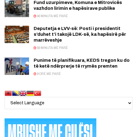
Fund uzurpimeve, Komuna e Mitrovicës
vazhdon lirimin e hapësirave publike
46 MINUTA MË PARË
Deputetja e LVV-së: Posti i presidentit
s’duhet t’i takojë LDK-së, ka hapësirë për
marrëveshje
59 MINUTA MË PARË
Punime të planifikuara, KEDS tregon ku do
të ketë ndërprerje të rrymës premten
9 ORË MË PARË