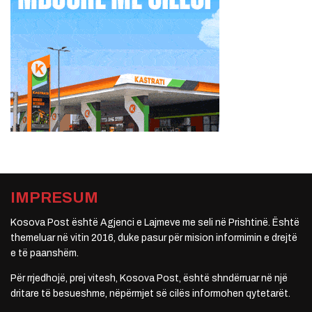
IMPRESUM
Kosova Post është Agjenci e Lajmeve me seli në Prishtinë. Është
themeluar në vitin 2016, duke pasur për mision informimin e drejtë
e të paanshëm.
Për rrjedhojë, prej vitesh, Kosova Post, është shndërruar në një
dritare të besueshme, nëpërmjet së cilës informohen qytetarët.