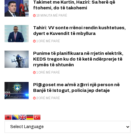
Takimet me Kurtin, Haziri: Sa herë që
ftohemi, do të takohemi
18 MINUTA MË PARË
Tahiri: VV sonte rrënoi rendin kushtetues,
dyert e Kuvendit të mbyllura
1 ORË MË PARË
Punime të planifikuara në rrjetin elektrik,
KEDS tregon ku do të ketë ndërprerje të
rrymës të shtunën
1 ORË MË PARË
Pl@goset me aŕmë z@rri një person në
Banjë të Istogut, policia jep detaje
2 ORË MË PARË