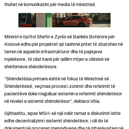
thuhet në komunikatën për media të ministrisë.
Ministri e njoftoi Shefin e Zyrës së Bankës Botërore për
Kosovë edhe për projektet që tashmë pritet të zbatohen në
terren në aspektin infrastrukturor dhe të pajisjeve
mjekësore, të cilat kanë për qëllim rritjen e cilësisë së
shërbimeve shëndetësore.
“Shëndetësia primare është në fokus të Ministrisë së
Shëndetësisë, veçmas procesi i zonimit dhe referimit të
pacientëve duke rregulluar sistemin e referimit shëndetësor
në nivelet e sistemit shëndetësor”, deklaroi Vitia.
Gjithashtu, sipas MSH-së një ndër temat e diskutimit ishte
edhe decentralizimi i sistemit shëndetësor, i cili do të
dokumentojë proceset menaxhuese dhe të mbarëvajtjes në