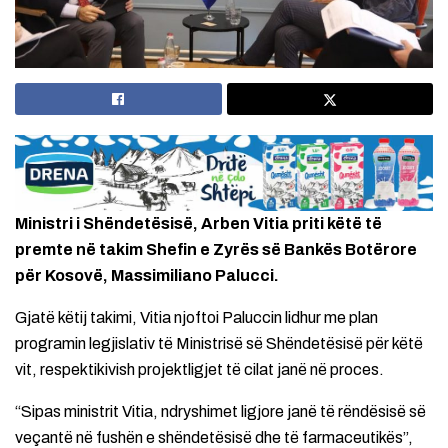
Ministri i Shëndetësisë, Arben Vitia priti këtë të
premte në takim Shefin e Zyrës së Bankës Botërore
për Kosovë, Massimiliano Palucci.
Gjatë këtij takimi, Vitia njoftoi Paluccin lidhur me plan
programin legjislativ të Ministrisë së Shëndetësisë për këtë
vit, respektikivish projektligjet të cilat janë në proces.
“Sipas ministrit Vitia, ndryshimet ligjore janë të rëndësisë së
veçantë në fushën e shëndetësisë dhe të farmaceutikës”,