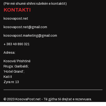
(Për më shumë shihni rubrikën e kontaktit)
KONTAKTI
kosovapost.net
kosovapost.net@gmail.com
kosovapost.marketing@gmail.com
+ 383 49 890 321
Adresa:
Kosovë/ Prishtinë
Rruga: Garibaldi;
‘Hotel Grand’;
Kati II
Zyra nr. 13
© 2023 KosovaPost.net - Të gjitha të drejtat e rezervuara.