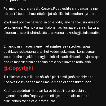
e të paanshëm.
Për rrjedhojë, prej vitesh, Kosova Post, është shndërruar në një
dritare të besueshme, nëpërmjet së cilës informohen qytetarët.
Zhvillimet politike në vend, rajon e botë, janë në fokusin kryesor
të agjencisë. Por nuk anashkalohen as fushat e tjera si: kultura,
ekonomia, sporti, shëndetësia, shkenca, teknologjia informative
etj.
Emancipimi i masës, nëpërmjet ngritjes së vetëdijes, sipas
politikave redaksionale, arrihet vetëm duke mos i konsideruar
lexuesit dhe ndjekësit e agjencisë, si masë klikuesish. Kjo ka qenë
dhe ka mbetur premisa themelore e politikave të redaksisë.
@Copyright
© Shkrimet e publikuara në këtë platformë, janë prodhime të
Kosova Post (ose të mediumeve me të cilat bashkëpunon).
Kushtet e përdorimit të artikujve të publikuar në uebin e
agjencisë, si dhe faqet zyrtare në rrjetet sociale, mund të
diskutohen me palët e interesuara.