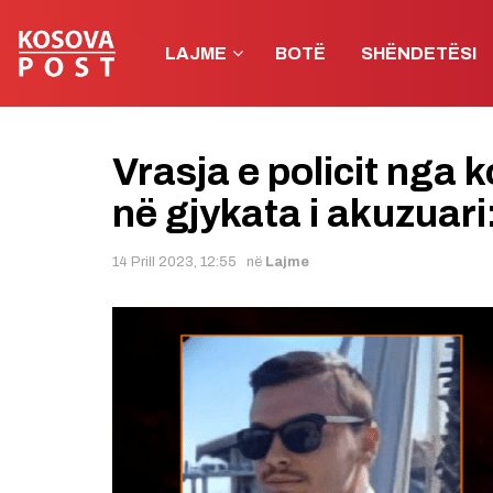
LAJME
BOTË
SHËNDETËSI
Vrasja e policit nga ko
në gjykata i akuzuari:
14 Prill 2023, 12:55
në
Lajme