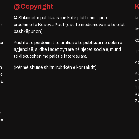
@Copyright
© Shkrimet e publikuara në këtë platformë, janë
k
r
prodhime të Kosova Post (ose të mediumeve me të cilat
k
bashkëpunon).
k
ar
Kushtet e përdorimit të artikujve të publikuar në uebin e
agjencisë, si dhe faqet zyrtare në rrjetet sociale, mund
+ 
të diskutohen me palët e interesuara.
A
n
(Për më shumë shihni rubrikën e kontaktit)
Ko
 e
Rr
a,
‘H
Ka
Zy
ë
re