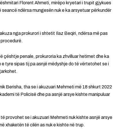
hmitari Florent Ahmeti, mirëpo kryetari i trupit gjykues
n në seancë ndërsa mungesën nuk e ka arsyetuar përkundër
akuza nga prokurori i shtetit Ilaz Beqiri, ndërsa më pas
 procedurë.
të çështje penale, prokuroria ka zhvilluar hetimet dhe ka
e tyre sipas tij pa asnjë mëdyshje do të vërtetohet se i
garkohet.
nik Berisha, tha se i akuzuari Mehmeti më 18 shkurt 2022
 Akademi të Policisë dhe pa asnjë arsye kishte manipuluar
 të provohet se i akuzuari Mehmeti nuk kishte asnjë arsye
në xhaketën të cilën as nuk e kishte në trup.