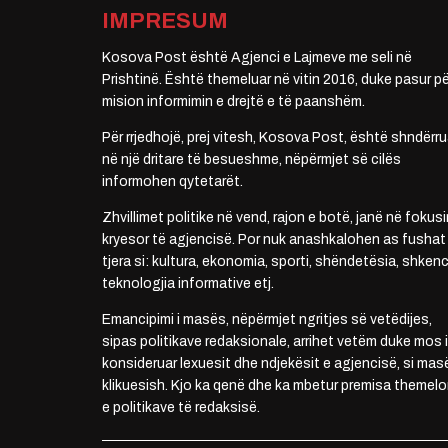
IMPRESUM
Kosova Post është Agjenci e Lajmeve me seli në
Prishtinë. Është themeluar në vitin 2016, duke pasur pë
mision informimin e drejtë e të paanshëm.
Për rrjedhojë, prej vitesh, Kosova Post, është shndërru
në një dritare të besueshme, nëpërmjet së cilës
informohen qytetarët.
Zhvillimet politike në vend, rajon e botë, janë në fokusi
kryesor të agjencisë. Por nuk anashkalohen as fushat
tjera si: kultura, ekonomia, sporti, shëndetësia, shkenc
teknologjia informative etj.
Emancipimi i masës, nëpërmjet ngritjes së vetëdijes,
sipas politikave redaksionale, arrihet vetëm duke mos i
konsideruar lexuesit dhe ndjekësit e agjencisë, si mas
klikuesish. Kjo ka qenë dhe ka mbetur premisa themelo
e politikave të redaksisë.