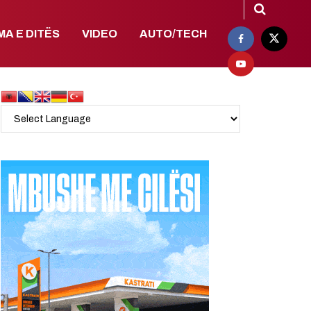
MA E DITËS
VIDEO
AUTO/TECH