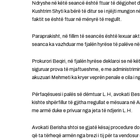
Ndryshe në këtë seancë është ftuar të dëgjohet dës
Kushtrim Shyti ka bërë të ditur se i njëjti mungo
faktit se është ftuar në mënyrë të rregullt.
Paraprakisht, në fillim të seancës është lexuar akt
seanca ka vazhduar me fjalën hyrëse të palëve në
Prokurori Beqiri, në fjalën hyrëse deklaroi se në kë
siguruar prova të mjaftueshme, e me administrimin 
akuzuari Mehmeti ka kryer veprën penale e cila i n
Përfaqësuesi i palës së dëmtuar L.H, avokati Bes
kishte shpërfillur të gjitha rregullat e mësuara në
me armë duke e privuar nga jeta të ndjerin L.H.
Avokati Berisha shtoi se gjatë kësaj procedure do
që ta tërheqë armën nga brezi i tij për ta vendosur 