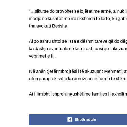
“…sikurse do provohet se lojërat me armë, ai nuk i
madje në kushtet me rrezikshmëri të lartë, ku gabim
tha avokati Berisha.
Ai po ashtu shtoi se lista e dëshmitareve që do dë
ka dashje eventuale në këtë rast, pasi që i akuzua
veprimet e tij.
Në anën tjetër mbrojtësi i të akuzuarit Mehmeti, av
cilën paraprakisht e ka dorëzuar në formë të shkru
Ai fillimisht i shprehi ngushëllime familjes Haxholl
Shpërndaje