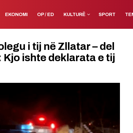
EKONOMI
OP / ED
KULTURË
SPORT
TE
legu i tij në Zllatar – del
 Kjo ishte deklarata e tij