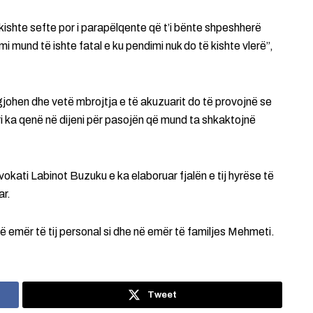
 kishte sefte por i parapëlqente që t’i bënte shpeshherë
i mund të ishte fatal e ku pendimi nuk do të kishte vlerë”,
gjohen dhe vetë mbrojtja e të akuzuarit do të provojnë se
ri ka qenë në dijeni për pasojën që mund ta shkaktojnë
okati Labinot Buzuku e ka elaboruar fjalën e tij hyrëse të
ar.
i në emër të tij personal si dhe në emër të familjes Mehmeti.
Tweet