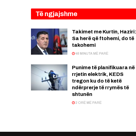
Të ngjajshme
Takimet me Kurtin, Haziri
Sa herë që ftohemi, do të
takohemi
48 MINUTA MË PARË
Punime të planifikuara në
rrjetin elektrik, KEDS
tregon ku do të ketë
ndërprerje të rrymës të
shtunën
2 ORË MË PARË