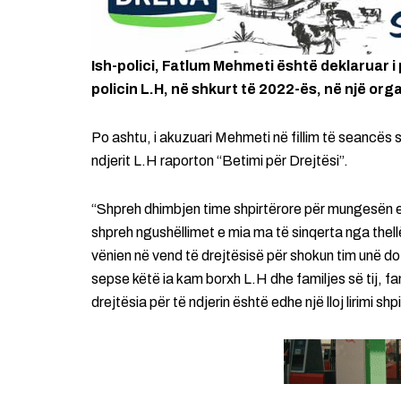
Ish-polici, Fatlum Mehmeti është deklaruar 
policin L.H, në shkurt të 2022-ës, në një org
Po ashtu, i akuzuari Mehmeti në fillim të seancës s
ndjerit L.H raporton “Betimi për Drejtësi”.
“Shpreh dhimbjen time shpirtërore për mungesën e k
shpreh ngushëllimet e mia ma të sinqerta nga thell
vënien në vend të drejtësisë për shokun tim unë do
sepse këtë ia kam borxh L.H dhe familjes së tij, f
drejtësia për të ndjerin është edhe një lloj lirimi s