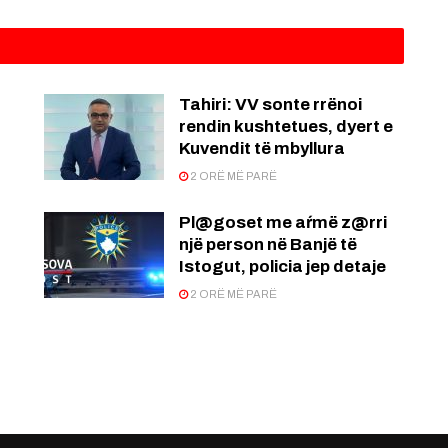
:
Tahiri: VV sonte rrënoi
rendin kushtetues, dyert e
Kuvendit të mbyllura
2 ORË MË PARË
Pl@goset me aŕmë z@rri
një person në Banjë të
Istogut, policia jep detaje
2 ORË MË PARË