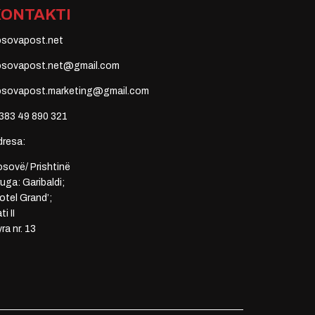
KONTAKTI
osovapost.net
osovapost.net@gmail.com
osovapost.marketing@gmail.com
383 49 890 321
dresa:
sovë/ Prishtinë
uga: Garibaldi;
otel Grand’;
ti II
ra nr. 13