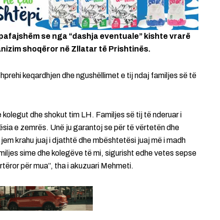
i pafajshëm se nga “dashja eventuale” kishte vrarë
anizim shoqëror në Zllatar të Prishtinës.
hprehi keqardhjen dhe ngushëllimet e tij ndaj familjes së të
olegut dhe shokut tim LH. Familjes së tij të nderuar i
ësia e zemrës. Unë ju garantoj se për të vërtetën dhe
 jem krahu juaj i djathtë dhe mbështetësi juaj më i madh
amiljes sime dhe kolegëve të mi, sigurisht edhe vetes sepse
hpirtëror për mua”, tha i akuzuari Mehmeti.