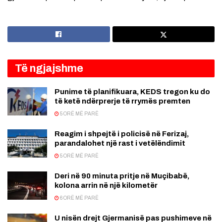
Të ngjajshme
Punime të planifikuara, KEDS tregon ku do
të ketë ndërprerje të rrymës premten
5 ORË MË PARË
Reagim i shpejtë i policisë në Ferizaj,
parandalohet një rast i vetëlëndimit
5 ORË MË PARË
Deri në 90 minuta pritje në Muçibabë,
kolona arrin në një kilometër
6 ORË MË PARË
U nisën drejt Gjermanisë pas pushimeve në