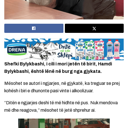
Shefki Bylykbashi, i cili i mori jetën të birit, Hamdi
Bylykbashi, është lënë në burg nga gjykata.
Mësohet se autori i ngjarjes, në gjykatë, ka treguar se prej
kohësh i biri e dhunonte pasi vinte i alkoolizuar.
“Ditën e ngjarjes deshi të më hidhte në pus. Nuk mendova
më dhe reagova,” mësohet të jetë shprehur ai.