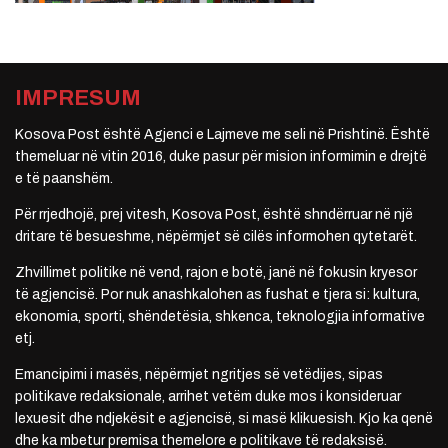
IMPRESUM
Kosova Post është Agjenci e Lajmeve me seli në Prishtinë. Është
themeluar në vitin 2016, duke pasur për mision informimin e drejtë
e të paanshëm.
Për rrjedhojë, prej vitesh, Kosova Post, është shndërruar në një
dritare të besueshme, nëpërmjet së cilës informohen qytetarët.
Zhvillimet politike në vend, rajon e botë, janë në fokusin kryesor
të agjencisë. Por nuk anashkalohen as fushat e tjera si: kultura,
ekonomia, sporti, shëndetësia, shkenca, teknologjia informative
etj.
Emancipimi i masës, nëpërmjet ngritjes së vetëdijes, sipas
politikave redaksionale, arrihet vetëm duke mos i konsideruar
lexuesit dhe ndjekësit e agjencisë, si masë klikuesish. Kjo ka qenë
dhe ka mbetur premisa themelore e politikave të redaksisë.