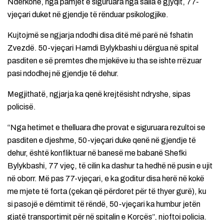
Ndërkohë, nga pamjet e siguruara nga salla e gjyqit, 77-
vjeçari duket në gjendje të rënduar psikologjike.
Kujtojmë se ngjarja ndodhi disa ditë më parë në fshatin
Zvezdë. 50-vjeçari Hamdi Bylykbashi u dërgua në spital
pasditen e së premtes dhe mjekëve iu tha se ishte rrëzuar
pasi ndodhej në gjendje të dehur.
Megjithatë, ngjarja ka qenë krejtësisht ndryshe, sipas
policisë.
“Nga hetimet e thelluara dhe provat e siguruara rezultoi se
pasditen e djeshme, 50-vjeçari duke qenë në gjendje të
dehur, është konfliktuar në banesë me babanë Shefki
Bylykbashi, 77 vjeç, të cilin ka dashur ta hedhë në pusin e ujit
në oborr. Më pas 77-vjeçari, e ka goditur disa herë në kokë
me mjete të forta (çekan që përdoret për të thyer gurë), ku
si pasojë e dëmtimit të rëndë, 50-vjeçari ka humbur jetën
gjatë transportimit për në spitalin e Korçës”, njoftoi policia.