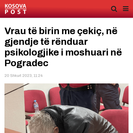
Vrau të birin me çekiç, në
gjendje të rënduar
psikologjike i moshuari në
Pogradec
20 Shkurt 2023, 11:24