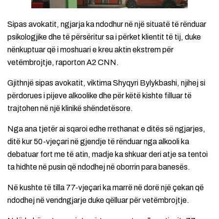
Sipas avokatit, ngjarja ka ndodhur në një situatë të rënduar
psikologjike dhe të përsëritur sa i përket klientit të tij, duke
nënkuptuar që i moshuari e kreu aktin ekstrem për
vetëmbrojtje, raporton A2 CNN.
Gjithnjë sipas avokatit, viktima Shyqyri Bylykbashi, njihej si
përdorues i pijeve alkoolike dhe për këtë kishte filluar të
trajtohen në një klinikë shëndetësore.
Nga ana tjetër ai sqaroi edhe rrethanat e ditës së ngjarjes,
ditë kur 50-vjeçari në gjendje të rënduar nga alkooli ka
debatuar fort me të atin, madje ka shkuar deri atje sa tentoi
ta hidhte në pusin që ndodhej në oborrin para banesës.
Në kushte të tilla 77-vjeçari ka marrë në dorë një çekan që
ndodhej në vendngjarje duke qëlluar për vetëmbrojtje.