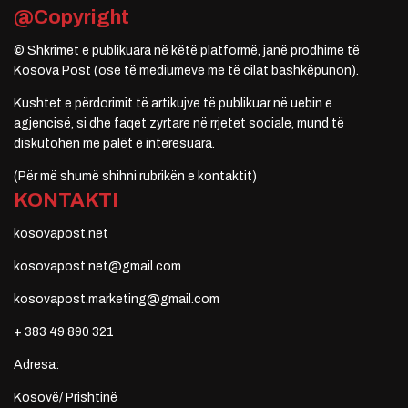
@Copyright
© Shkrimet e publikuara në këtë platformë, janë prodhime të
Kosova Post (ose të mediumeve me të cilat bashkëpunon).
Kushtet e përdorimit të artikujve të publikuar në uebin e
agjencisë, si dhe faqet zyrtare në rrjetet sociale, mund të
diskutohen me palët e interesuara.
(Për më shumë shihni rubrikën e kontaktit)
KONTAKTI
kosovapost.net
kosovapost.net@gmail.com
kosovapost.marketing@gmail.com
+ 383 49 890 321
Adresa:
Kosovë/ Prishtinë