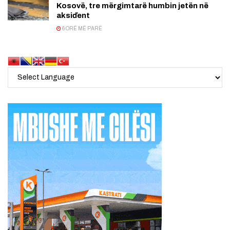
Kosovë, tre mërgimtarë humbin jetën në
aksiďent
6 ORË MË PARË