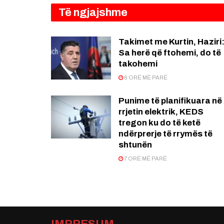
Të ngjajshme
Takimet me Kurtin, Haziri
Sa herë që ftohemi, do të
takohemi
6 ORË MË PARË
Punime të planifikuara në
rrjetin elektrik, KEDS
tregon ku do të ketë
ndërprerje të rrymës të
shtunën
7 ORË MË PARË