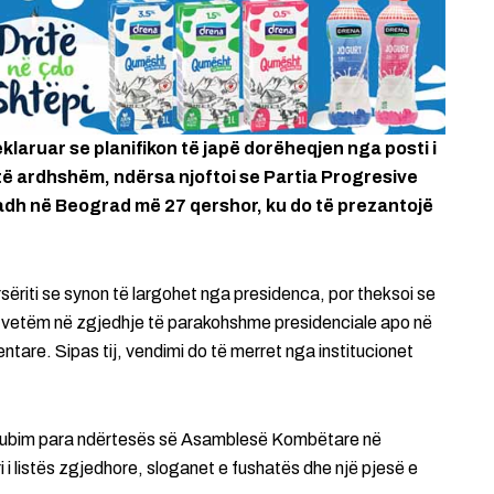
klaruar se planifikon të japë dorëheqjen nga posti i
 të ardhshëm, ndërsa njoftoi se Partia Progresive
adh në Beograd më 27 qershor, ku do të prezantojë
ërsëriti se synon të largohet nga presidenca, por theksoi se
ë vetëm në zgjedhje të parakohshme presidenciale apo në
tare. Sipas tij, vendimi do të merret nga institucionet
jë tubim para ndërtesës së Asamblesë Kombëtare në
i listës zgjedhore, sloganet e fushatës dhe një pjesë e