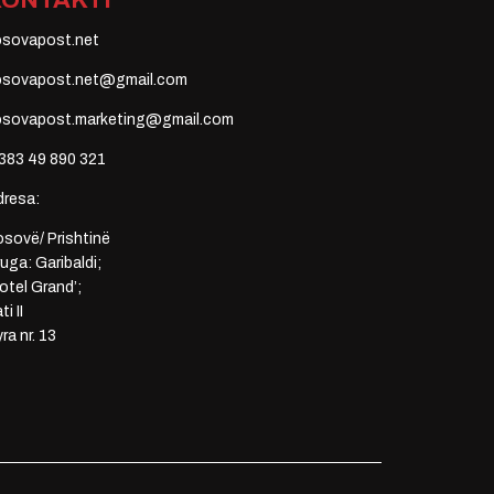
KONTAKTI
osovapost.net
osovapost.net@gmail.com
osovapost.marketing@gmail.com
383 49 890 321
dresa:
sovë/ Prishtinë
uga: Garibaldi;
otel Grand’;
ti II
ra nr. 13