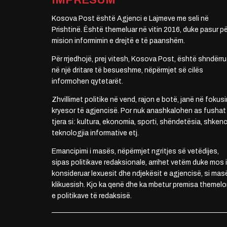
IMPRESUM
Kosova Post është Agjenci e Lajmeve me seli në
Prishtinë. Është themeluar në vitin 2016, duke pasur pë
mision informimin e drejtë e të paanshëm.
Për rrjedhojë, prej vitesh, Kosova Post, është shndërru
në një dritare të besueshme, nëpërmjet së cilës
informohen qytetarët.
Zhvillimet politike në vend, rajon e botë, janë në fokusi
kryesor të agjencisë. Por nuk anashkalohen as fushat
tjera si: kultura, ekonomia, sporti, shëndetësia, shkenc
teknologjia informative etj.
Emancipimi i masës, nëpërmjet ngritjes së vetëdijes,
sipas politikave redaksionale, arrihet vetëm duke mos i
konsideruar lexuesit dhe ndjekësit e agjencisë, si mas
klikuesish. Kjo ka qenë dhe ka mbetur premisa themelo
e politikave të redaksisë.