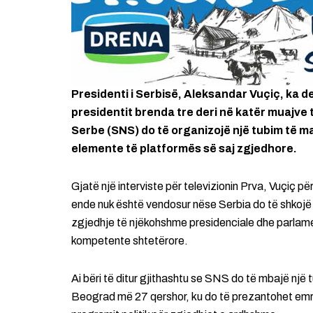
Presidenti i Serbisë, Aleksandar Vuçiç, ka de
presidentit brenda tre deri në katër muajve
Serbe (SNS) do të organizojë një tubim të m
elemente të platformës së saj zgjedhore.
Gjatë një interviste për televizionin Prva, Vuçiç p
ende nuk është vendosur nëse Serbia do të shkoj
zgjedhje të njëkohshme presidenciale dhe parlamen
kompetente shtetërore.
Ai bëri të ditur gjithashtu se SNS do të mbajë n
Beograd më 27 qershor, ku do të prezantohet emri 