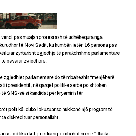
 në vend, pas muajsh protestash të udhëhequra nga
hekurudhor të Novi Sadit, ku humbën jetën 16 persona pas
 kërkuar zyrtarisht zgjedhje të parakohshme parlamentare
ë të pavarur zgjedhore.
r se zgjedhjet parlamentare do të mbaheshin “menjëherë
osti i presidentit, në qarqet politike serbe po shtohen
 të SNS-së si kandidat për kryeministër.
tarët politikë, duke i akuzuar se nuk kanë një program të
 ta diskredituar personalisht.
ar se publiku i këtij mediumi po mbahet në një “flluskë