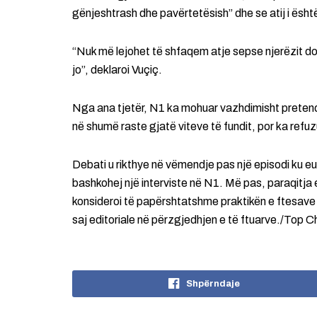
gënjeshtrash dhe pavërtetësish” dhe se atij i ësh
“Nuk më lejohet të shfaqem atje sepse njerëzit do
jo”, deklaroi Vuçiç.
Nga ana tjetër, N1 ka mohuar vazhdimisht pretendim
në shumë raste gjatë viteve të fundit, por ka refuz
Debati u rikthye në vëmendje pas një episodi ku eur
bashkohej një interviste në N1. Më pas, paraqitja e
konsideroi të papërshtatshme praktikën e ftesave 
saj editoriale në përzgjedhjen e të ftuarve./Top C
Shpërndaje