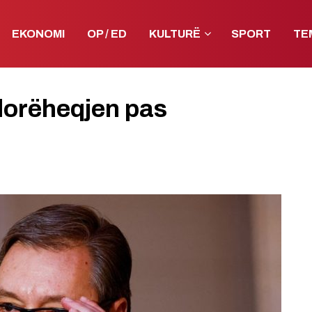
EKONOMI
OP / ED
KULTURË
SPORT
TE
dorëheqjen pas