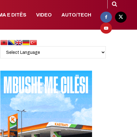
MA E DITËS
VIDEO
AUTO/TECH