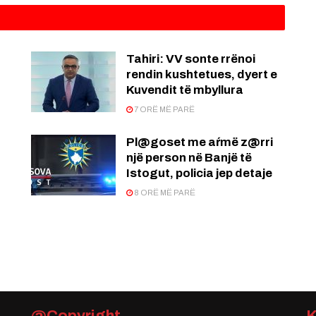
:
Tahiri: VV sonte rrënoi
rendin kushtetues, dyert e
Kuvendit të mbyllura
7 ORË MË PARË
Pl@goset me aŕmë z@rri
një person në Banjë të
Istogut, policia jep detaje
8 ORË MË PARË