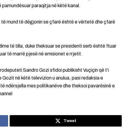
të pamundësuar paraqitja në këtë kanal.
 të mund të dëgjonin se çfarë është e vërtetë dhe çfarë
e të tilla, duke theksuar se presidenti serb është ftuar
uar të marrë pjesë në emisionet e rrjetit.
odeputeti Sandro Gozi sfidoi publikisht Vuçiçin që t’i
 Gozit në këtë televizion u anulua, pasi redaksia e
të ndërsjella mes politikanëve dhe theksoi pavarësinë e
hannel
Tweet