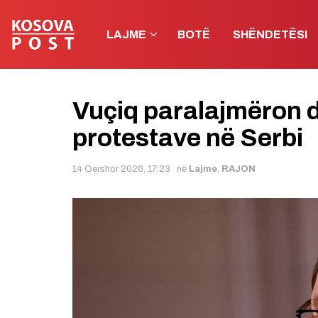
LAJME
BOTË
SHËNDETËSI
Vuçiq paralajmëron 
protestave në Serbi
14 Qershor 2026, 17:23
në
Lajme
,
RAJON