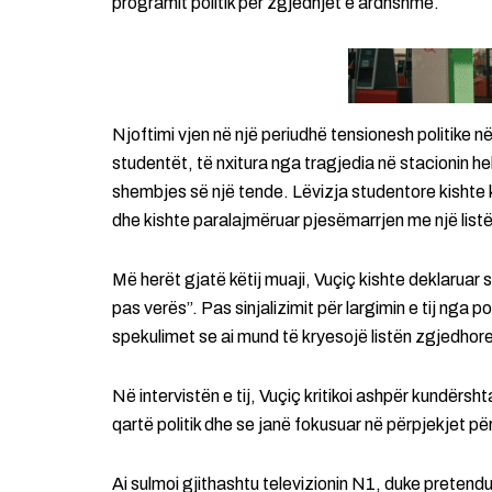
programit politik për zgjedhjet e ardhshme.
Njoftimi vjen në një periudhë tensionesh politike
studentët, të nxitura nga tragjedia në stacionin 
shembjes së një tende. Lëvizja studentore kishte
dhe kishte paralajmëruar pjesëmarrjen me një list
Më herët gjatë këtij muaji, Vuçiç kishte deklarua
pas verës”. Pas sinjalizimit për largimin e tij nga p
spekulimet se ai mund të kryesojë listën zgjedhore
Në intervistën e tij, Vuçiç kritikoi ashpër kundërsh
qartë politik dhe se janë fokusuar në përpjekjet për
Ai sulmoi gjithashtu televizionin N1, duke pretendu