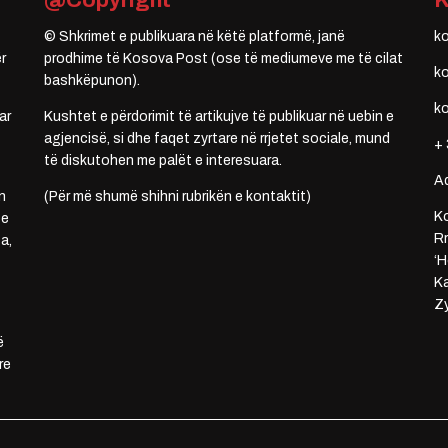
@Copyright
© Shkrimet e publikuara në këtë platformë, janë
k
r
prodhime të Kosova Post (ose të mediumeve me të cilat
k
bashkëpunon).
k
ar
Kushtet e përdorimit të artikujve të publikuar në uebin e
agjencisë, si dhe faqet zyrtare në rrjetet sociale, mund
+ 
të diskutohen me palët e interesuara.
A
n
(Për më shumë shihni rubrikën e kontaktit)
Ko
 e
Rr
a,
‘H
Ka
Zy
ë
re