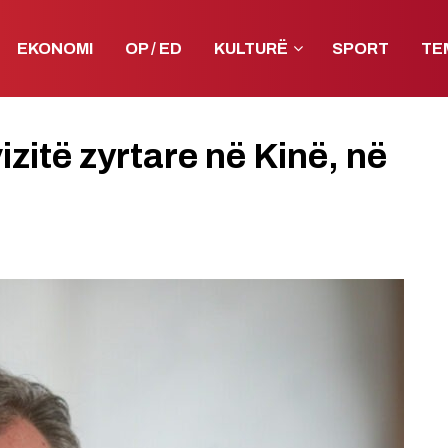
EKONOMI
OP / ED
KULTURË
SPORT
TE
zitë zyrtare në Kinë, në