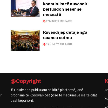
konstituim të Kuvendit
përfundon nesër në
mesnatë
17 MINUTA MË PARË
Kuvendi jep detaje nga
seanca sotme
49 MINUTA MË PARË
@Copyright
© Shkrimet e publikuara në këtë platformë, janë
k
r
prodhime të Kosova Post (ose të mediumeve me të cilat
k
bashkëpunon).
k