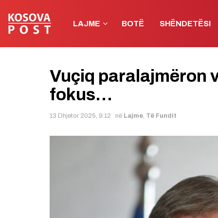
LAJME
BOTË
SHËNDETËSI
Vuçiq paralajmëron vi
fokus…
13 Dhjetor 2025, 9:12
në
Lajme
,
Të Fundit