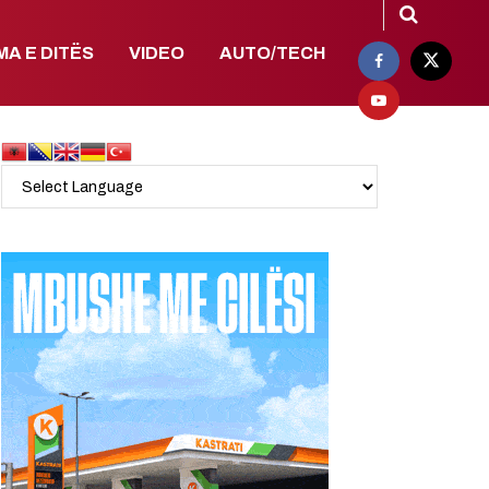
MA E DITËS
VIDEO
AUTO/TECH