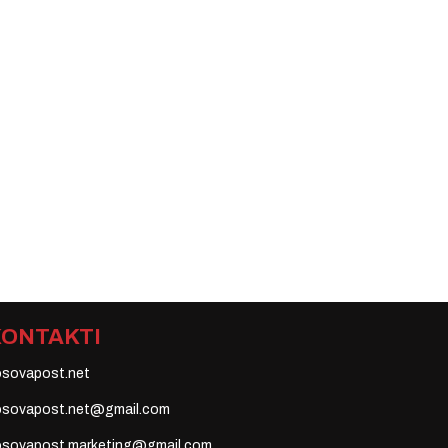
KONTAKTI
osovapost.net
osovapost.net@gmail.com
osovapost.marketing@gmail.com