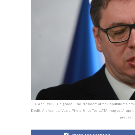
14, April, 2023, Belgrade - The President of the Republic of Serb
Dodik. Aleksandar Vucic. Photo: Milos Tesic/ATAImages 14, april
predsedn