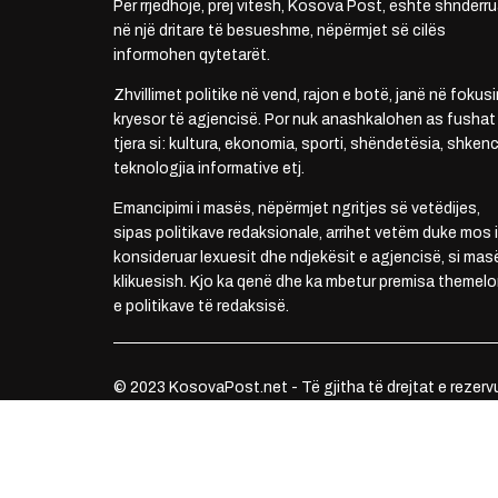
Për rrjedhojë, prej vitesh, Kosova Post, është shndërru
në një dritare të besueshme, nëpërmjet së cilës
informohen qytetarët.
Zhvillimet politike në vend, rajon e botë, janë në fokusi
kryesor të agjencisë. Por nuk anashkalohen as fushat
tjera si: kultura, ekonomia, sporti, shëndetësia, shkenc
teknologjia informative etj.
Emancipimi i masës, nëpërmjet ngritjes së vetëdijes,
sipas politikave redaksionale, arrihet vetëm duke mos i
konsideruar lexuesit dhe ndjekësit e agjencisë, si mas
klikuesish. Kjo ka qenë dhe ka mbetur premisa themelo
e politikave të redaksisë.
© 2023 KosovaPost.net - Të gjitha të drejtat e rezerv