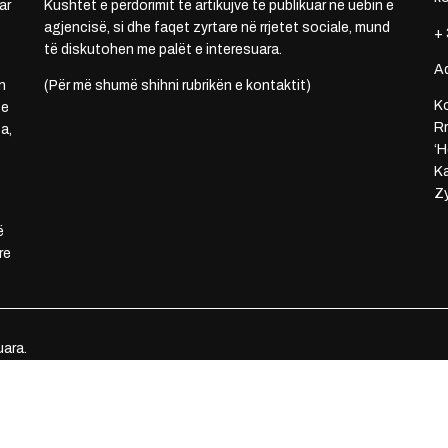
ar
Kushtet e përdorimit të artikujve të publikuar në uebin e
agjencisë, si dhe faqet zyrtare në rrjetet sociale, mund
+ 
të diskutohen me palët e interesuara.
A
n
(Për më shumë shihni rubrikën e kontaktit)
Ko
 e
Rr
a,
‘H
Ka
Zy
ë
re
uara.