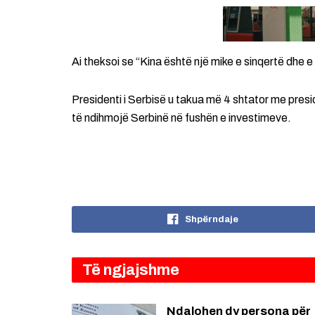
Ai theksoi se “Kina është një mike e sinqertë dhe e
Presidenti i Serbisë u takua më 4 shtator me presid
të ndihmojë Serbinë në fushën e investimeve.
Shpërndaje
Të ngjajshme
Ndalohen dy persona për