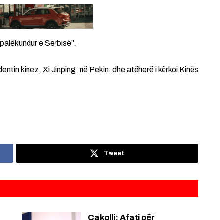
 palëkundur e Serbisë”.
entin kinez, Xi Jinping, në Pekin, dhe atëherë i kërkoi Kinës
Tweet
Cakolli: Afati për