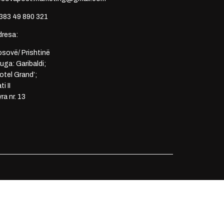
383 49 890 321
dresa:
sovë/ Prishtinë
uga: Garibaldi;
otel Grand’;
ti II
ra nr. 13