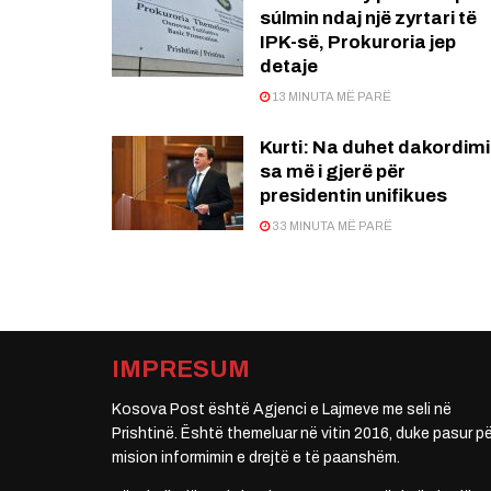
súlmin ndaj një zyrtari të
IPK-së, Prokuroria jep
detaje
13 MINUTA MË PARË
Kurti: Na duhet dakordimi
sa më i gjerë për
presidentin unifikues
33 MINUTA MË PARË
IMPRESUM
Kosova Post është Agjenci e Lajmeve me seli në
Prishtinë. Është themeluar në vitin 2016, duke pasur pë
mision informimin e drejtë e të paanshëm.