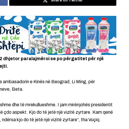
Share on Twitter
2 dhjetor paralajmëroi se po përgatitet për një
jti.
 me ambasadorin e Kinës në Beograd, Li Ming, për
ajmeve, Beta.
nshme dhe të mrekullueshme. I jam mirënjohës presidentit
në çdo aspekt. Kjo do të jetë një vizitë zyrtare. Kam qenë
ndërsa kjo do të jetë një vizitë zyrtare”, tha Vuçiq.