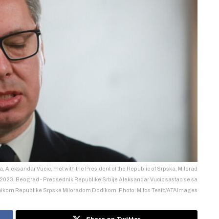
ia, Aleksandar Vucic, met with the President of the Republic of Srpska, Milorad
, 2023, Beograd - Predsednik Republike Srbije Aleksandar Vucic sastao se sa
ikom Republike Srpske Miloradom Dodikom. Photo: Milos Tesic/ATAImages