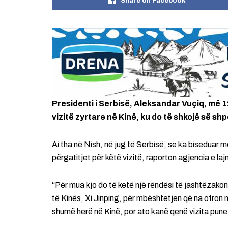
Share on Facebook
Presidenti i Serbisë, Aleksandar Vuçiq, më 1
vizitë zyrtare në Kinë, ku do të shkojë së shpe
Ai tha në Nish, në jug të Serbisë, se ka biseduar
përgatitjet për këtë vizitë, raporton agjencia e l
“Për mua kjo do të ketë një rëndësi të jashtëzako
të Kinës, Xi Jinping, për mbështetjen që na ofron 
shumë herë në Kinë, por ato kanë qenë vizita pune, 