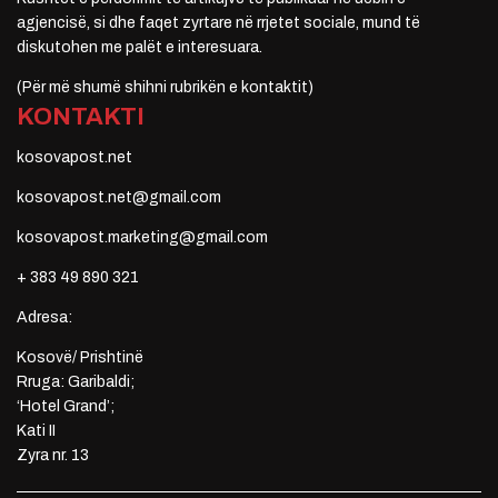
agjencisë, si dhe faqet zyrtare në rrjetet sociale, mund të
diskutohen me palët e interesuara.
(Për më shumë shihni rubrikën e kontaktit)
KONTAKTI
kosovapost.net
kosovapost.net@gmail.com
kosovapost.marketing@gmail.com
+ 383 49 890 321
Adresa:
Kosovë/ Prishtinë
Rruga: Garibaldi;
‘Hotel Grand’;
Kati II
Zyra nr. 13