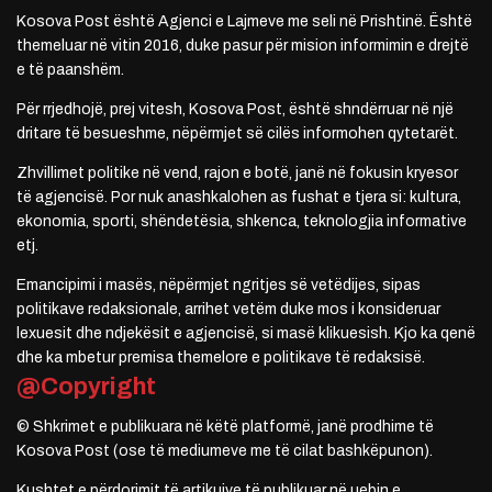
Kosova Post është Agjenci e Lajmeve me seli në Prishtinë. Është
themeluar në vitin 2016, duke pasur për mision informimin e drejtë
e të paanshëm.
Për rrjedhojë, prej vitesh, Kosova Post, është shndërruar në një
dritare të besueshme, nëpërmjet së cilës informohen qytetarët.
Zhvillimet politike në vend, rajon e botë, janë në fokusin kryesor
të agjencisë. Por nuk anashkalohen as fushat e tjera si: kultura,
ekonomia, sporti, shëndetësia, shkenca, teknologjia informative
etj.
Emancipimi i masës, nëpërmjet ngritjes së vetëdijes, sipas
politikave redaksionale, arrihet vetëm duke mos i konsideruar
lexuesit dhe ndjekësit e agjencisë, si masë klikuesish. Kjo ka qenë
dhe ka mbetur premisa themelore e politikave të redaksisë.
@Copyright
© Shkrimet e publikuara në këtë platformë, janë prodhime të
Kosova Post (ose të mediumeve me të cilat bashkëpunon).
Kushtet e përdorimit të artikujve të publikuar në uebin e