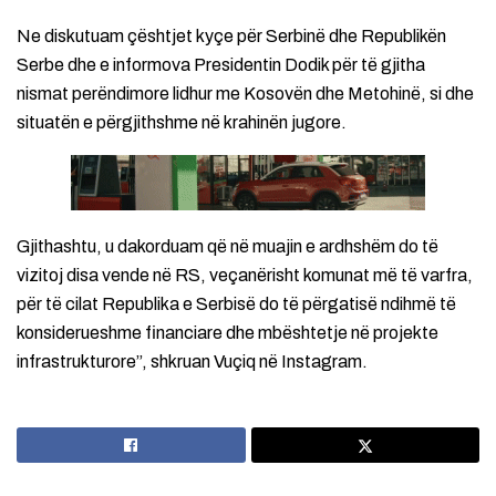
Ne diskutuam çështjet kyçe për Serbinë dhe Republikën
Serbe dhe e informova Presidentin Dodik për të gjitha
nismat perëndimore lidhur me Kosovën dhe Metohinë, si dhe
situatën e përgjithshme në krahinën jugore.
Gjithashtu, u dakorduam që në muajin e ardhshëm do të
vizitoj disa vende në RS, veçanërisht komunat më të varfra,
për të cilat Republika e Serbisë do të përgatisë ndihmë të
konsiderueshme financiare dhe mbështetje në projekte
infrastrukturore”, shkruan Vuçiq në Instagram.