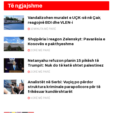
Të ngjajshme
Vandalizohen muralet e UÇK-së në Çair,
reagojnë BDI dhe VLEN-i
10 MINUTA MË PARË
Shqipëria i reagon Zelenskyt: Pavarësia e
Kosovës e pakthyeshme
2 ORË MË PARË
Netanyahu refuzon planin 15 pikësh të
Trumpit: Nuk do të ketë shtet palestinez
2 ORË MË PARË
Analistët në Serbi: Vuçiq po përdor
struktura kriminale parapolicore për të
frikësuar kundërshtarët
4 ORË MË PARË