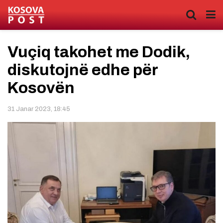
Vuçiq takohet me Dodik,
diskutojnë edhe për
Kosovën
31 Janar 2023, 18:45