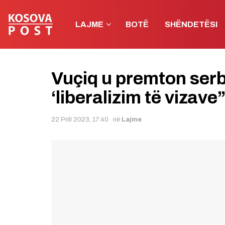
LAJME
BOTË
SHËNDETËSI
Vuçiq u premton ser
‘liberalizim të vizav
22 Prill 2023, 17:40
në
Lajme