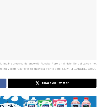
ring the press conference with Russian Foreign Minister Sergei Lavrov (not
reign Minister Lavrov is on an official visit to Serbia. EPA-EFE/ANDREJ CUKIC
Share on Twitter