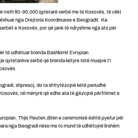
ë rreth 80-90,000 qytetarë serbë me të Kosovës, të cilët
lëshuar nga Drejtoria Koordinuese e Beogradit. Ka
 serbët e Kosovës, por që janë të ndryshme nga ato për
ër të udhëtuar brenda Bashkimit Evropian.
rrje qytetarëve serbë që brenda këtyre tetë muajve t’i
Kosovës.
gradi, shpresoj, do ta shfrytëzojnë këtë periudhë
 Kosovës, në mënyrë që edhe ata të gëzojnë përfitimet e
uropian, Thjis Reuten,ditën e ceremonisë është pyetur për
uara nga Beogradi nëse me to mund të udhëtojnë lirshëm