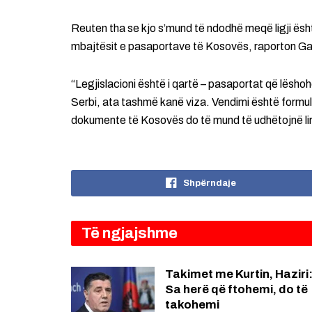
Reuten tha se kjo s’mund të ndodhë meqë ligji ës
mbajtësit e pasaportave të Kosovës, raporton G
“Legjislacioni është i qartë – pasaportat që lësho
Serbi, ata tashmë kanë viza. Vendimi është form
dokumente të Kosovës do të mund të udhëtojnë li
Shpërndaje
Të ngjajshme
Takimet me Kurtin, Haziri
Sa herë që ftohemi, do të
takohemi