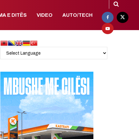
MA E DITËS
VIDEO
AUTO/TECH