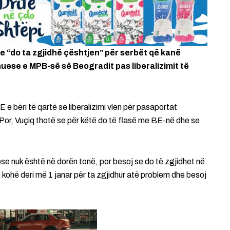
e “do ta zgjidhë çështjen” për serbët që kanë
uese e MPB-së së Beogradit pas liberalizimit të
e bëri të qartë se liberalizimi vlen për pasaportat
 Por, Vuçiq thotë se për këtë do të flasë me BE-në dhe se
se nuk është në dorën tonë, por besoj se do të zgjidhet në
 kohë deri më 1 janar për ta zgjidhur atë problem dhe besoj