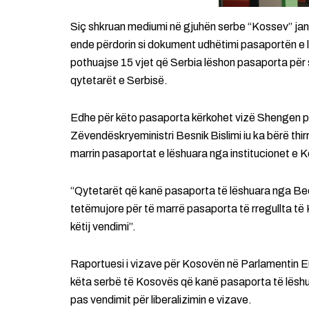
Siç shkruan mediumi në gjuhën serbe “Kossev” jan
ende përdorin si dokument udhëtimi pasaportën e 
pothuajse 15 vjet që Serbia lëshon pasaporta për
qytetarët e Serbisë.
Edhe për këto pasaporta kërkohet vizë Shengen p
Zëvendëskryeministri Besnik Bislimi iu ka bërë thi
marrin pasaportat e lëshuara nga institucionet e 
“Qytetarët që kanë pasaporta të lëshuara nga Beo
tetëmujore për të marrë pasaporta të rregullta të
këtij vendimi”.
Raportuesi i vizave për Kosovën në Parlamentin E
këta serbë të Kosovës që kanë pasaporta të lësh
pas vendimit për liberalizimin e vizave.