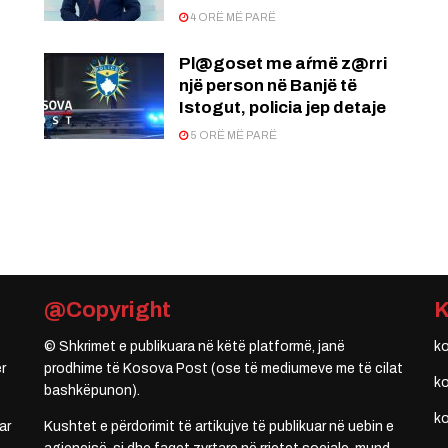
4 ORË MË PARË
Pl@goset me aŕmë z@rri
një person në Banjë të
Istogut, policia jep detaje
5 ORË MË PARË
@Copyright
© Shkrimet e publikuara në këtë platformë, janë
k
r
prodhime të Kosova Post (ose të mediumeve me të cilat
k
bashkëpunon).
k
ar
Kushtet e përdorimit të artikujve të publikuar në uebin e