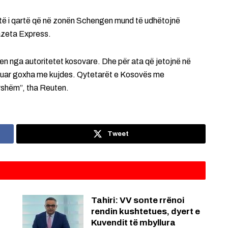
htë i qartë që në zonën Schengen mund të udhëtojnë
azeta Express.
hen nga autoritetet kosovare. Dhe për ata që jetojnë në
uluar goxha me kujdes. Qytetarët e Kosovës me
rshëm”, tha Reuten.
Tweet
:
Tahiri: VV sonte rrënoi
rendin kushtetues, dyert e
Kuvendit të mbyllura