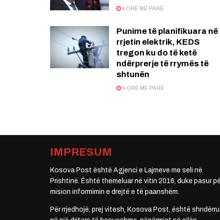
4 ORË MË PARË
Punime të planifikuara në
rrjetin elektrik, KEDS
tregon ku do të ketë
ndërprerje të rrymës të
shtunën
5 ORË MË PARË
IMPRESUM
Kosova Post është Agjenci e Lajmeve me seli në
Prishtinë. Është themeluar në vitin 2016, duke pasur pë
mision informimin e drejtë e të paanshëm.
Për rrjedhojë, prej vitesh, Kosova Post, është shndërru