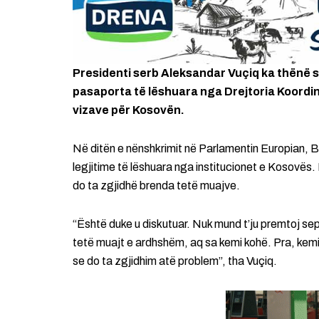
Presidenti serb Aleksandar Vuçiq ka thënë s
pasaporta të lëshuara nga Drejtoria Koordin
vizave për Kosovën.
Në ditën e nënshkrimit në Parlamentin Europian, BE 
legjitime të lëshuara nga institucionet e Kosovës.
do ta zgjidhë brenda tetë muajve.
“Është duke u diskutuar. Nuk mund t’ju premtoj sep
tetë muajt e ardhshëm, aq sa kemi kohë. Pra, kemi
se do ta zgjidhim atë problem”, tha Vuçiq.