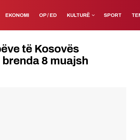
EKONOMI
OP / ED
KULTURË
SPORT
TE
bëve të Kosovës
e” brenda 8 muajsh