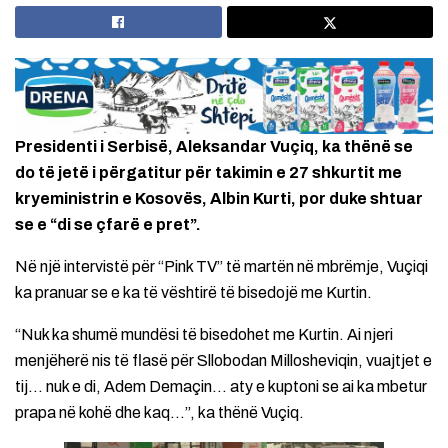
Presidenti i Serbisë, Aleksandar Vuçiq, ka thënë se
do të jetë i përgatitur për takimin e 27 shkurtit me
kryeministrin e Kosovës, Albin Kurti, por duke shtuar
se e “di se çfarë e pret”.
Në një intervistë për “Pink TV” të martën në mbrëmje, Vuçiqi
ka pranuar se e ka të vështirë të bisedojë me Kurtin.
“Nuk ka shumë mundësi të bisedohet me Kurtin. Ai njeri
menjëherë nis të flasë për Sllobodan Millosheviqin, vuajtjet e
tij… nuk e di, Adem Demaçin… aty e kuptoni se ai ka mbetur
prapa në kohë dhe kaq…”, ka thënë Vuçiq.