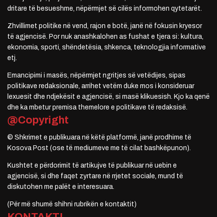
dritare të besueshme, nëpërmjet së cilës informohen qytetarët.
Zhvillimet politike në vend, rajon e botë, janë në fokusin kryesor
të agjencisë. Por nuk anashkalohen as fushat e tjera si: kultura,
ekonomia, sporti, shëndetësia, shkenca, teknologjia informative
etj.
Emancipimi i masës, nëpërmjet ngritjes së vetëdijes, sipas
politikave redaksionale, arrihet vetëm duke mos i konsideruar
lexuesit dhe ndjekësit e agjencisë, si masë klikuesish. Kjo ka qenë
dhe ka mbetur premisa themelore e politikave të redaksisë.
@Copyright
© Shkrimet e publikuara në këtë platformë, janë prodhime të
Kosova Post (ose të mediumeve me të cilat bashkëpunon).
Kushtet e përdorimit të artikujve të publikuar në uebin e
agjencisë, si dhe faqet zyrtare në rrjetet sociale, mund të
diskutohen me palët e interesuara.
(Për më shumë shihni rubrikën e kontaktit)