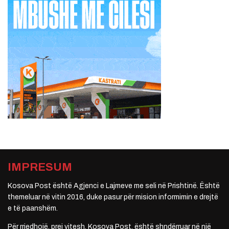
IMPRESUM
Kosova Post është Agjenci e Lajmeve me seli në Prishtinë. Është
themeluar në vitin 2016, duke pasur për mision informimin e drejtë
e të paanshëm.
Për rrjedhojë, prej vitesh, Kosova Post, është shndërruar në një