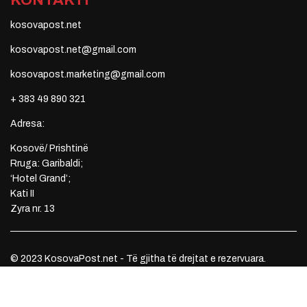
KONTAKTI
kosovapost.net
kosovapost.net@gmail.com
kosovapost.marketing@gmail.com
+ 383 49 890 321
Adresa:
Kosovë/ Prishtinë
Rruga: Garibaldi;
‘Hotel Grand’;
Kati II
Zyra nr. 13
© 2023 KosovaPost.net - Të gjitha të drejtat e rezervuara.