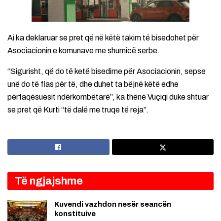
Ai ka deklaruar se pret që në këtë takim të bisedohet për
Asociacionin e komunave me shumicë serbe.
“Sigurisht, që do të ketë bisedime për Asociacionin, sepse
unë do të flas për të, dhe duhet ta bëjnë këtë edhe
përfaqësuesit ndërkombëtarë”, ka thënë Vuçiqi duke shtuar
se pret që Kurti “të dalë me truqe të reja”.
Të ngjajshme
Kuvendi vazhdon nesër seancën
konstituive