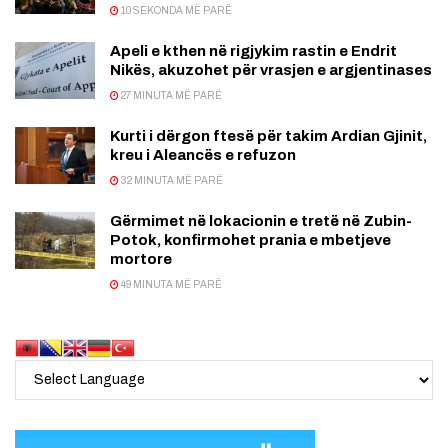
10 SEKONDA MË PARË
Apeli e kthen në rigjykim rastin e Endrit
Nikës, akuzohet për vrasjen e argjentinases
27 MINUTA MË PARË
Kurti i dërgon ftesë për takim Ardian Gjinit,
kreu i Aleancës e refuzon
32 MINUTA MË PARË
Gërmimet në lokacionin e tretë në Zubin-
Potok, konfirmohet prania e mbetjeve
mortore
49 MINUTA MË PARË