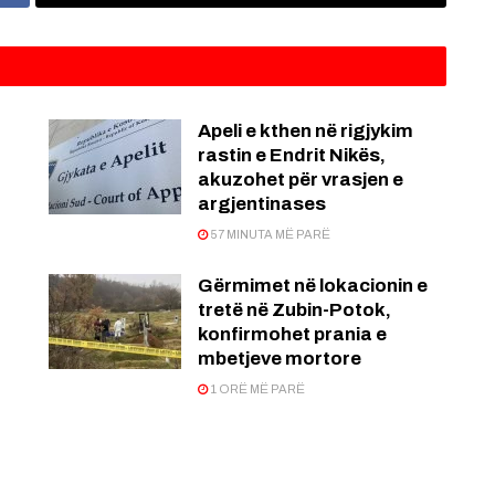
Apeli e kthen në rigjykim
rastin e Endrit Nikës,
akuzohet për vrasjen e
argjentinases
57 MINUTA MË PARË
Gërmimet në lokacionin e
tretë në Zubin-Potok,
konfirmohet prania e
mbetjeve mortore
1 ORË MË PARË