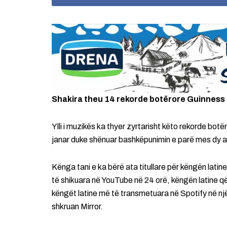
Shakira theu 14 rekorde botërore Guinness 
Ylli i muzikës ka thyer zyrtarisht këto rekorde botëro
janar duke shënuar bashkëpunimin e parë mes dy a
Kënga tani e ka bërë ata titullare për këngën lati
të shikuara në YouTube në 24 orë, këngën latine që
këngët latine më të transmetuara në Spotify në një 
shkruan Mirror.