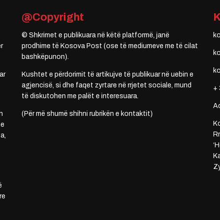
@Copyright
© Shkrimet e publikuara në këtë platformë, janë
k
r
prodhime të Kosova Post (ose të mediumeve me të cilat
k
bashkëpunon).
k
ar
Kushtet e përdorimit të artikujve të publikuar në uebin e
agjencisë, si dhe faqet zyrtare në rrjetet sociale, mund
+ 
të diskutohen me palët e interesuara.
A
n
(Për më shumë shihni rubrikën e kontaktit)
Ko
 e
Rr
a,
‘H
Ka
Zy
ë
re