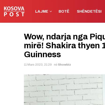
LAJME
BOTË
SHËNDETËSI
Wow, ndarja nga Piq
mirë! Shakira thyen 
Guinness
11 Mars 2023, 21:29
në
Showbiz