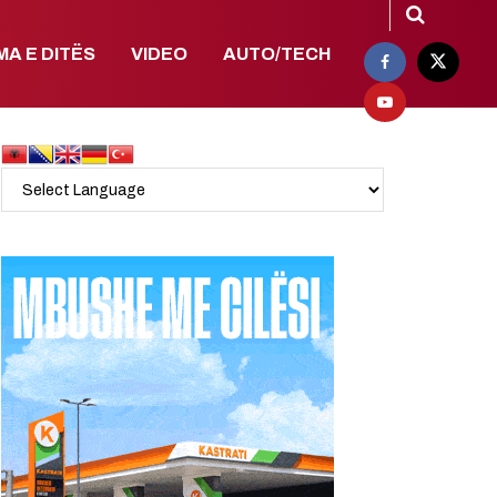
MA E DITËS
VIDEO
AUTO/TECH