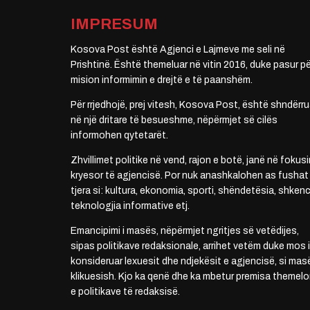
IMPRESUM
Kosova Post është Agjenci e Lajmeve me seli në
Prishtinë. Është themeluar në vitin 2016, duke pasur pë
mision informimin e drejtë e të paanshëm.
Për rrjedhojë, prej vitesh, Kosova Post, është shndërru
në një dritare të besueshme, nëpërmjet së cilës
informohen qytetarët.
Zhvillimet politike në vend, rajon e botë, janë në fokusi
kryesor të agjencisë. Por nuk anashkalohen as fushat
tjera si: kultura, ekonomia, sporti, shëndetësia, shkenc
teknologjia informative etj.
Emancipimi i masës, nëpërmjet ngritjes së vetëdijes,
sipas politikave redaksionale, arrihet vetëm duke mos i
konsideruar lexuesit dhe ndjekësit e agjencisë, si mas
klikuesish. Kjo ka qenë dhe ka mbetur premisa themelo
e politikave të redaksisë.