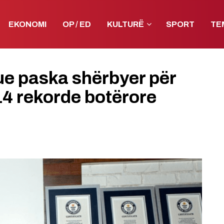
EKONOMI
OP / ED
KULTURË
SPORT
TE
ue paska shërbyer për
14 rekorde botërore