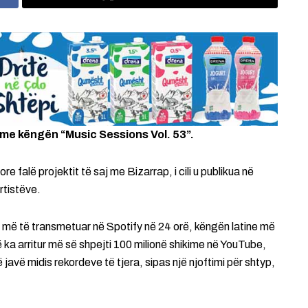
me këngën “Music Sessions Vol. 53”.
re falë projektit të saj me Bizarrap, i cili u publikua në
rtistëve.
ne më të transmetuar në Spotify në 24 orë, këngën latine më
 ka arritur më së shpejti 100 milionë shikime në YouTube,
javë midis rekordeve të tjera, sipas një njoftimi për shtyp,