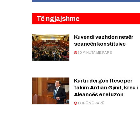
Të ngjajshme
Kuvendi vazhdon nesër
seancën konstituive
30 MINUTA MË PARË
Kurti i dërgon ftesë për
takim Ardian Gjinit, kreu i
Aleancës e refuzon
1 ORË MË PARË