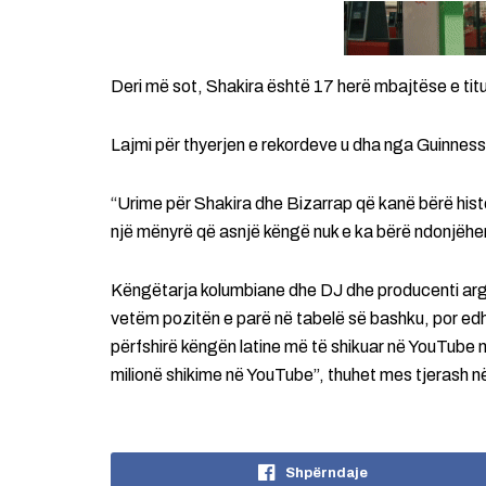
Deri më sot, Shakira është 17 herë mbajtëse e titu
Lajmi për thyerjen e rekordeve u dha nga Guinnes
“Urime për Shakira dhe Bizarrap që kanë bërë histo
një mënyrë që asnjë këngë nuk e ka bërë ndonjëhe
Këngëtarja kolumbiane dhe DJ dhe producenti argj
vetëm pozitën e parë në tabelë së bashku, por edh
përfshirë këngën latine më të shikuar në YouTube n
milionë shikime në YouTube”, thuhet mes tjerash n
Shpërndaje