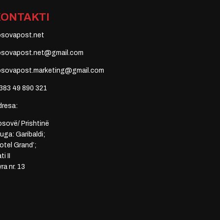
KONTAKTI
osovapost.net
osovapost.net@gmail.com
osovapost.marketing@gmail.com
383 49 890 321
dresa:
sovë/ Prishtinë
uga: Garibaldi;
otel Grand’;
ti II
ra nr. 13