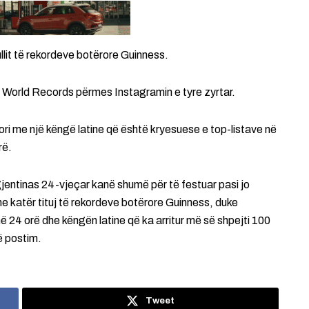
llit të rekordeve botërore Guinness.
s World Records përmes Instagramin e tyre zyrtar.
ri me një këngë latine që është kryesuese e top-listave në
rë.
entinas 24-vjeçar kanë shumë për të festuar pasi jo
e katër tituj të rekordeve botërore Guinness, duke
ë 24 orë dhe këngën latine që ka arritur më së shpejti 100
ë postim.
Tweet