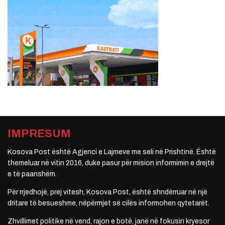
IMPRESUM
Kosova Post është Agjenci e Lajmeve me seli në Prishtinë. Është
themeluar në vitin 2016, duke pasur për mision informimin e drejtë
e të paanshëm.
Për rrjedhojë, prej vitesh, Kosova Post, është shndërruar në një
dritare të besueshme, nëpërmjet së cilës informohen qytetarët.
Zhvillimet politike në vend, rajon e botë, janë në fokusin kryesor