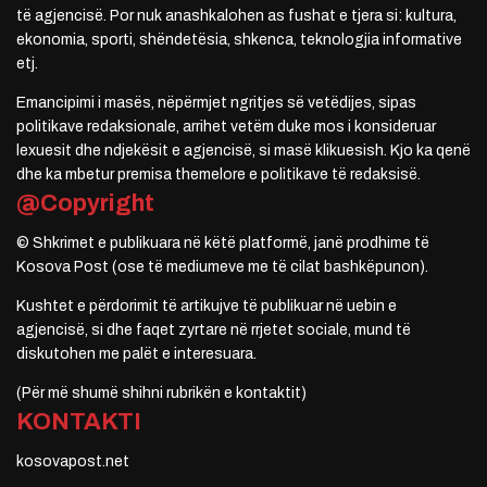
të agjencisë. Por nuk anashkalohen as fushat e tjera si: kultura,
ekonomia, sporti, shëndetësia, shkenca, teknologjia informative
etj.
Emancipimi i masës, nëpërmjet ngritjes së vetëdijes, sipas
politikave redaksionale, arrihet vetëm duke mos i konsideruar
lexuesit dhe ndjekësit e agjencisë, si masë klikuesish. Kjo ka qenë
dhe ka mbetur premisa themelore e politikave të redaksisë.
@Copyright
© Shkrimet e publikuara në këtë platformë, janë prodhime të
Kosova Post (ose të mediumeve me të cilat bashkëpunon).
Kushtet e përdorimit të artikujve të publikuar në uebin e
agjencisë, si dhe faqet zyrtare në rrjetet sociale, mund të
diskutohen me palët e interesuara.
(Për më shumë shihni rubrikën e kontaktit)
KONTAKTI
kosovapost.net