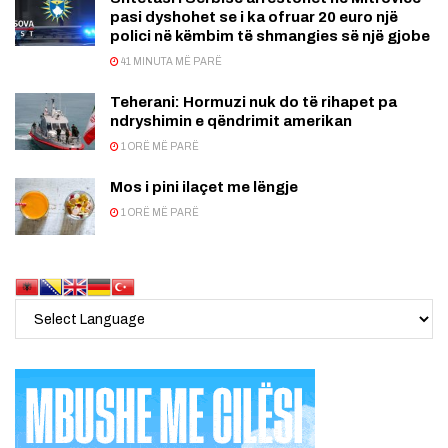
pasi dyshohet se i ka ofruar 20 euro një
polici në këmbim të shmangies së një gjobe
41 MINUTA MË PARË
Teherani: Hormuzi nuk do të rihapet pa
ndryshimin e qëndrimit amerikan
1 ORË MË PARË
Mos i pini ilaçet me lëngje
1 ORË MË PARË