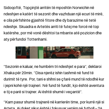
Sidoqoftë, Topçinjtë arritën të mposhtin Norwichin në
ndeshjen e katërt të sezonit dhe vazhduan një ecuri të mirë,
e cila përfshinte gjashtë fitore dhe dy barazime në tetë
ndeshje. Skuadra e Artetës arriti të futej me forcë në top
katërshe, por më vonë dështoi ta mbante atë pozicion dhe
aty përfundoi Tottenhami.
“Sezonin e kaluar, ne humbëm tri ndeshjet e para”, deklaroi
Xhaka për 20min. “Disa njerëz ishin tashmë në fund të
durimit të tyre. Por, tani e shihni se çfarë mund të ndodhë kur
i jepni kohë një trajneri. Në fund të fundit, kjo është aventura
e tij e parë si trajner. Ai është shumë i veçantë”.
“Kam pasur shumë trajnerë në karrierën time, por kurrë një si
Arteta. Ai duket sikur është i fokusuar vetëm në futboll – 24