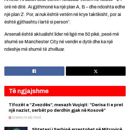
orë në ditë. Ai gjithmonë ka një plan A, B – dhe ndoshta edhe
një plan Z. Por, ai nuk është vetëm në krye taktikisht, por ai
është gjithashtu i lartë si person”.
Arsenali është aktualisht lider në ligë me 50 pikë, pesë më
shumë se Manchester City në vendin e dytë dhe ka një
ndeshje më shumë të zhvilluar.
Të ngjajshme
Tifozët e “Zvezdës”, mesazh Vuçiqit: “Derisa ti e pret
një nazist, serbët po derdhin gjak në Kosovë”
30 MINUTA MË PARË
Shtetasi i Serbisë arrestohet në Mitrovicë