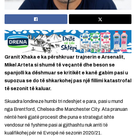
Granit Xhaka e ka përshkruar trajnerin e Arsenalit,
Mikel Arteta si shumë të veçantë dhe beson se
spanjolli ka dëshmuar se kritikët e kanë gabim pasi u
supozua se do të shkarkohej pas një fillimi katastrofal
të sezonit të kaluar.
Skuadra londineze humbi tri ndeshjet e para, pasi u mund
nga Brentford, Chelsea dhe Manchester City. Ata pranuan
nëntë herë gjatë procesit dhe puna e strategut ishte
vendosur në fyshime pasi ai gjithashtu nuk arriti të
kualifikohej për në Evropë në sezonin 2020/21.