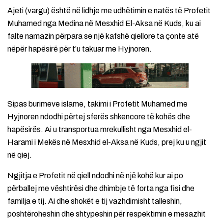
Ajeti (vargu) është në lidhje me udhëtimin e natës të Profetit
Muhamed nga Medina në Mesxhid El-Aksa në Kuds, ku ai
falte namazin përpara se një kafshë qiellore ta çonte atë
nëpër hapësirë për t’u takuar me Hyjnoren.
Sipas burimeve islame, takimi i Profetit Muhamed me
Hyjnoren ndodhi përtej sferës shkencore të kohës dhe
hapësirës. Ai u transportua mrekullisht nga Mesxhid el-
Harami i Mekës në Mesxhid el-Aksa në Kuds, prej ku u ngjit
në qiej.
Ngjitja e Profetit në qiell ndodhi në një kohë kur ai po
përballej me vështirësi dhe dhimbje të forta nga fisi dhe
familja e tij. Ai dhe shokët e tij vazhdimisht talleshin,
poshtëroheshin dhe shtypeshin për respektimin e mesazhit