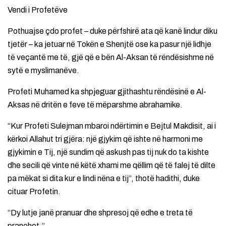
Vendi i Profetëve
Pothuajse çdo profet – duke përfshirë ata që kanë lindur diku
tjetër – ka jetuar në Tokën e Shenjtë ose ka pasur një lidhje
të veçantë me të, gjë që e bën Al-Aksan të rëndësishme në
sytë e myslimanëve.
Profeti Muhamed ka shpjeguar gjithashtu rëndësinë e Al-
Aksas në dritën e feve të mëparshme abrahamike.
“Kur Profeti Sulejman mbaroi ndërtimin e Bejtul Makdisit, ai i
kërkoi Allahut tri gjëra: një gjykim që ishte në harmoni me
gjykimin e Tij, një sundim që askush pas tij nuk do ta kishte
dhe secili që vinte në këtë xhami me qëllim që të falej të dilte
pa mëkat si dita kur e lindi nëna e tij”, thotë hadithi, duke
cituar Profetin.
“Dy lutje janë pranuar dhe shpresoj që edhe e treta të
pranohet.”