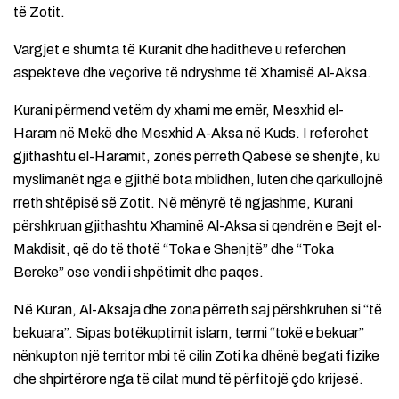
të Zotit.
Vargjet e shumta të Kuranit dhe haditheve u referohen
aspekteve dhe veçorive të ndryshme të Xhamisë Al-Aksa.
Kurani përmend vetëm dy xhami me emër, Mesxhid el-
Haram në Mekë dhe Mesxhid A-Aksa në Kuds. I referohet
gjithashtu el-Haramit, zonës përreth Qabesë së shenjtë, ku
myslimanët nga e gjithë bota mblidhen, luten dhe qarkullojnë
rreth shtëpisë së Zotit. Në mënyrë të ngjashme, Kurani
përshkruan gjithashtu Xhaminë Al-Aksa si qendrën e Bejt el-
Makdisit, që do të thotë “Toka e Shenjtë” dhe “Toka
Bereke” ose vendi i shpëtimit dhe paqes.
Në Kuran, Al-Aksaja dhe zona përreth saj përshkruhen si “të
bekuara”. Sipas botëkuptimit islam, termi “tokë e bekuar”
nënkupton një territor mbi të cilin Zoti ka dhënë begati fizike
dhe shpirtërore nga të cilat mund të përfitojë çdo krijesë.