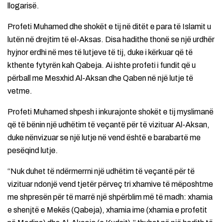
llogarisë.
Profeti Muhamed dhe shokët e tij në ditët e para të Islamit u
lutën në drejtim të el-Aksas. Disa hadithe thonë se një urdhër
hyjnor erdhi në mes të lutjeve të tij, duke i kërkuar që të
kthente fytyrën kah Qabeja. Ai ishte profeti i fundit që u
përball me Mesxhid Al-Aksan dhe Qaben në një lutje të
vetme.
Profeti Muhamed shpesh i inkurajonte shokët e tij myslimanë
që të bënin një udhëtim të veçantë për të vizituar Al-Aksan,
duke nënvizuar se një lutje në vend është e barabartë me
pesëqind lutje.
“Nuk duhet të ndërmerrni një udhëtim të veçantë për të
vizituar ndonjë vend tjetër përveç tri xhamive të mëposhtme
me shpresën për të marrë një shpërblim më të madh: xhamia
e shenjtë e Mekës (Qabeja), xhamia ime (xhamia e profetit