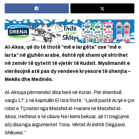
Al-Aksa, që do të thotë “më e largëta” ose “më e
larta” në gjuhën arabe, është një xhami që shtrihet
në zemër të qytetit të vjetër të Kudsit. Myslimanët e
vlerësojnë atë pas dy vendeve kryesore të shenjta –
Mekës dhe Medinës.
Al-Aksaja përmendet disa herë në Kuran. Për shembull,
vargu 17:1 në kapitullin El Isra thotë: “Lavdi pastë Ai që e çoi
robin e Tij natën nga Mesxhid el-Harami në Mesxhid el-
Aksa; rrethinat e të cilave Ne i kemi bekuar, që t’i tregojmë
atij disa nga argumentet Tona. Vërtet Ai është Dëgjuesi,
Shikuesi.”