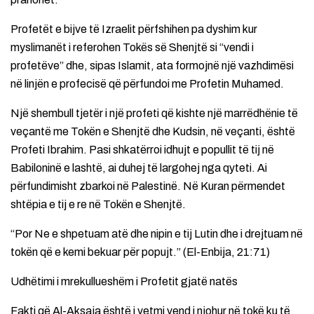
Profetët e bijve të Izraelit përfshihen pa dyshim kur
myslimanët i referohen Tokës së Shenjtë si “vendi i
profetëve” dhe, sipas Islamit, ata formojnë një vazhdimësi
në linjën e profecisë që përfundoi me Profetin Muhamed.
Një shembull tjetër i një profeti që kishte një marrëdhënie të
veçantë me Tokën e Shenjtë dhe Kudsin, në veçanti, është
Profeti Ibrahim. Pasi shkatërroi idhujt e popullit të tij në
Babiloninë e lashtë, ai duhej të largohej nga qyteti. Ai
përfundimisht zbarkoi në Palestinë. Në Kuran përmendet
shtëpia e tij e re në Tokën e Shenjtë.
“Por Ne e shpetuam atë dhe nipin e tij Lutin dhe i drejtuam në
tokën që e kemi bekuar për popujt.” (El-Enbija, 21:71)
Udhëtimi i mrekullueshëm i Profetit gjatë natës
Fakti që Al-Aksaja është i vetmi vend i njohur në tokë ku të