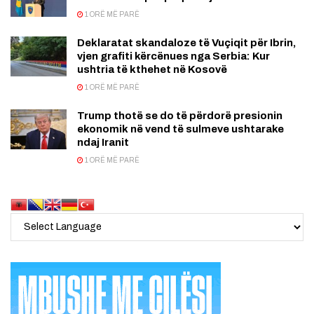
1 ORË MË PARË
Deklaratat skandaloze të Vuçiqit për Ibrin,
vjen grafiti kërcënues nga Serbia: Kur
ushtria të kthehet në Kosovë
1 ORË MË PARË
Trump thotë se do të përdorë presionin
ekonomik në vend të sulmeve ushtarake
ndaj Iranit
1 ORË MË PARË