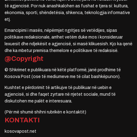
të agjencisë. Por nuk anashkalohen as fushat e tjera si: kultura,
ekonomia, sporti, shëndetësia, shkenca, teknologjia informative
etj.
Emancipimi i masës, nëpërmjet ngritjes së vetëdijes, sipas
politikave redaksionale, arrihet vetëm duke mos i konsideruar
lexuesit dhe ndjekësit e agjencisë, si masë klikuesish. Kjo ka qenë
dhe ka mbetur premisa themelore e politikave të redaksisë.
@Copyright
© Shkrimet e publikuara në këtë platformë, janë prodhime të
Kosova Post (ose të mediumeve me të cilat bashkëpunon).
Kushtet e përdorimit të artikujve të publikuar në uebin e
agjencisë, si dhe faqet zyrtare në rrjetet sociale, mund të
diskutohen me palët e interesuara.
(Për më shumë shihni rubrikën e kontaktit)
KONTAKTI
kosovapost.net