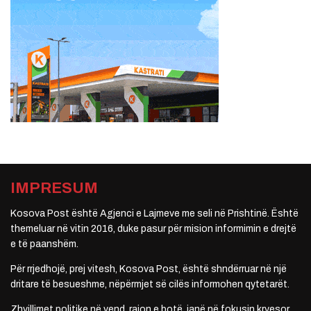
IMPRESUM
Kosova Post është Agjenci e Lajmeve me seli në Prishtinë. Është
themeluar në vitin 2016, duke pasur për mision informimin e drejtë
e të paanshëm.
Për rrjedhojë, prej vitesh, Kosova Post, është shndërruar në një
dritare të besueshme, nëpërmjet së cilës informohen qytetarët.
Zhvillimet politike në vend, rajon e botë, janë në fokusin kryesor