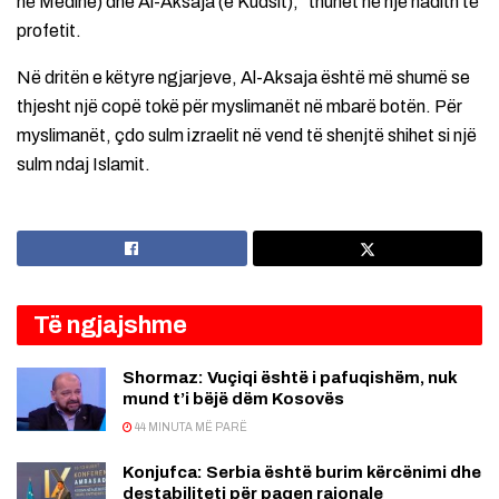
në Medine) dhe Al-Aksaja (e Kudsit),” thuhet në një hadith të
profetit.
Në dritën e këtyre ngjarjeve, Al-Aksaja është më shumë se
thjesht një copë tokë për myslimanët në mbarë botën. Për
myslimanët, çdo sulm izraelit në vend të shenjtë shihet si një
sulm ndaj Islamit.
Të ngjajshme
Shormaz: Vuçiqi është i pafuqishëm, nuk
mund t’i bëjë dëm Kosovës
44 MINUTA MË PARË
Konjufca: Serbia është burim kërcënimi dhe
destabiliteti për paqen rajonale