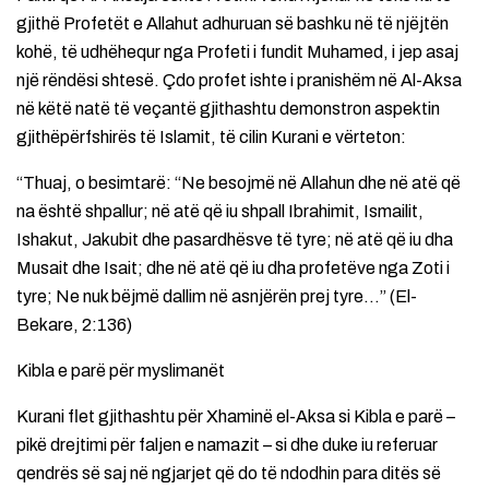
gjithë Profetët e Allahut adhuruan së bashku në të njëjtën
kohë, të udhëhequr nga Profeti i fundit Muhamed, i jep asaj
një rëndësi shtesë. Çdo profet ishte i pranishëm në Al-Aksa
në këtë natë të veçantë gjithashtu demonstron aspektin
gjithëpërfshirës të Islamit, të cilin Kurani e vërteton:
“Thuaj, o besimtarë: “Ne besojmë në Allahun dhe në atë që
na është shpallur; në atë që iu shpall Ibrahimit, Ismailit,
Ishakut, Jakubit dhe pasardhësve të tyre; në atë që iu dha
Musait dhe Isait; dhe në atë që iu dha profetëve nga Zoti i
tyre; Ne nuk bëjmë dallim në asnjërën prej tyre…” (El-
Bekare, 2:136)
Kibla e parë për myslimanët
Kurani flet gjithashtu për Xhaminë el-Aksa si Kibla e parë –
pikë drejtimi për faljen e namazit – si dhe duke iu referuar
qendrës së saj në ngjarjet që do të ndodhin para ditës së