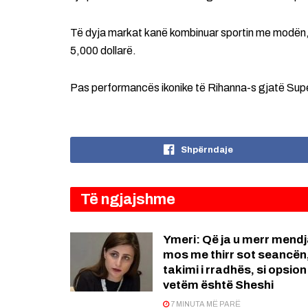
Të dyja markat kanë kombinuar sportin me modën,
5,000 dollarë.
Pas performancës ikonike të Rihanna-s gjatë Super
Shpërndaje
Të ngjajshme
Ymeri: Që ja u merr mend
mos me thirr sot seancën
takimi i rradhës, si opsion 
vetëm është Sheshi
7 MINUTA MË PARË