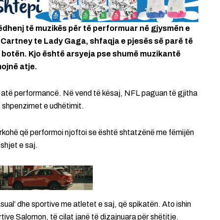
ëdhenj të muzikës për të performuar në gjysmën e
Cartney te Lady Gaga, shfaqja e pjesës së parë të
 botën. Kjo është arsyeja pse shumë muzikantë
ojnë atje.
r atë performancë. Në vend të kësaj, NFL paguan të gjitha
ë shpenzimet e udhëtimit.
ndërkohë që performoi njoftoi se është shtatzënë me fëmijën
shjet e saj.
ual’ dhe sportive me atletet e saj, që spikatën. Ato ishin
ve Salomon, të cilat janë të dizajnuara për shëtitje.