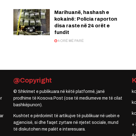
Marihuanë, hashash e
kokainë: Policia raporton
disa raste në 24 orët e
fundit
4 ORË MË PARË
@Copyright
© Shkrimet e publikuara në këtë platformë, janë
k
r
prodhime të Kosova Post (ose të mediumeve me të cilat
k
bashkëpunon).
k
ar
Kushtet e përdorimit të artikujve të publikuar në uebin e
agjencisë, si dhe faqet zyrtare në rrjetet sociale, mund
+ 
të diskutohen me palët e interesuara.
A