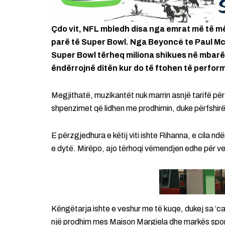
Çdo vit, NFL mbledh disa nga emrat më të m
parë të Super Bowl. Nga Beyoncé te Paul Mc
Super Bowl tërheq miliona shikues në mbarë
ëndërrojnë ditën kur do të ftohen të perform
Megjithatë, muzikantët nuk marrin asnjë tarifë pë
shpenzimet që lidhen me prodhimin, duke përfshir
E përzgjedhura e këtij viti ishte Rihanna, e cila 
e dytë. Mirëpo, ajo tërhoqi vëmendjen edhe për ve
Këngëtarja ishte e veshur me të kuqe, dukej sa ‘cas
një prodhim mes Maison Margiela dhe markës sporti