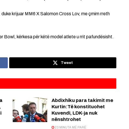
 duke krijuar MM6 X Salomon Cross Lov, me çmim rreth
 Bowl, kërkesa për këtë model atlete u rrit pafundësisht.
Tweet
ja
Abdixhiku para takimit me
,
Kurtin:Të konstituohet
i
Kuvendi, LDK-ja nuk
nënshtrohet
23 MINUTA MË PARË