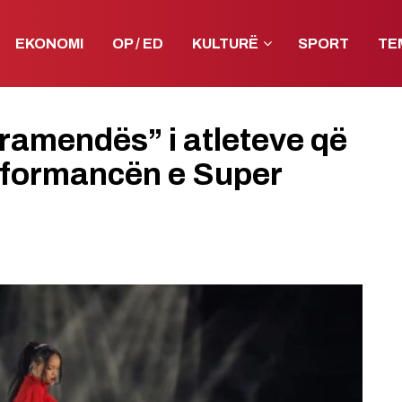
EKONOMI
OP / ED
KULTURË
SPORT
TE
ramendës” i atleteve që
rformancën e Super