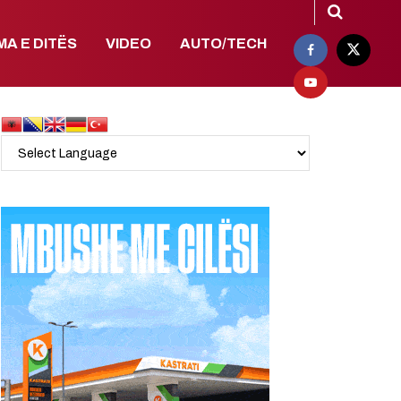
MA E DITËS
VIDEO
AUTO/TECH