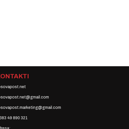
KONTAKTI
osovapost.net
osovapost.net@gmail.com
osovapost.marketing@gmail.com
383 49 890 321
dresa: