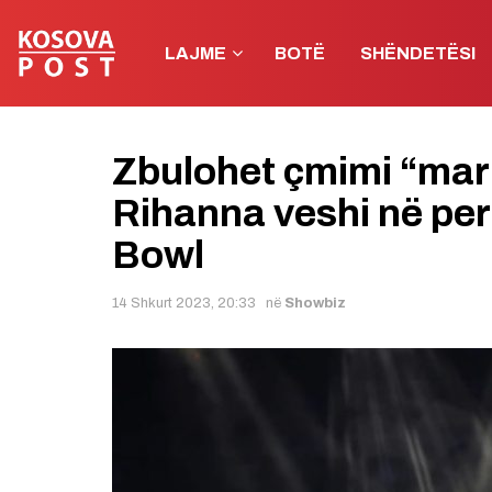
LAJME
BOTË
SHËNDETËSI
Zbulohet çmimi “mar
Rihanna veshi në pe
Bowl
14 Shkurt 2023, 20:33
në
Showbiz