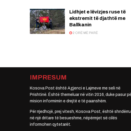
Lidhjet e lëvizjes ruse të
ekstremit të djathtë me
Ballkanin
2 ORË MË PARË
IMPRESUM
Kosova Post është Agjenci e Lajmeve me seli në
Prishtinë. Është themeluar në vitin 2016, duke pasur pë
mision informimin e drejtë e të paanshëm.
Për rrjedhojë, prej vitesh, Kosova Post, është shndërru
në një dritare të besueshme, nëpërmjet së cilës
informohen qytetarët.