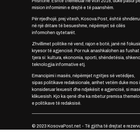
Prishtinë. Është themeluar në vitin 2016, duke pasur pë
mision informimin e drejtë e të paanshëm.
Për rrjedhojë, prej vitesh, Kosova Post, është shndërru
në një dritare të besueshme, nëpërmjet së cilës
informohen qytetarët.
Zhvillimet politike në vend, rajon e botë, janë në fokusi
kryesor të agjencisë. Por nuk anashkalohen as fushat
tjera si: kultura, ekonomia, sporti, shëndetësia, shkenc
teknologjia informative etj.
Emancipimi i masës, nëpërmjet ngritjes së vetëdijes,
sipas politikave redaksionale, arrihet vetëm duke mos i
konsideruar lexuesit dhe ndjekësit e agjencisë, si mas
klikuesish. Kjo ka qenë dhe ka mbetur premisa themelo
e politikave të redaksisë.
© 2023 KosovaPost.net - Të gjitha të drejtat e rezerv