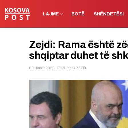
LAJME
BOTË
SHËNDETËSI
Zejdi: Rama është zë
shqiptar duhet të shk
09 Janar 2023, 17:16
në
OP / ED