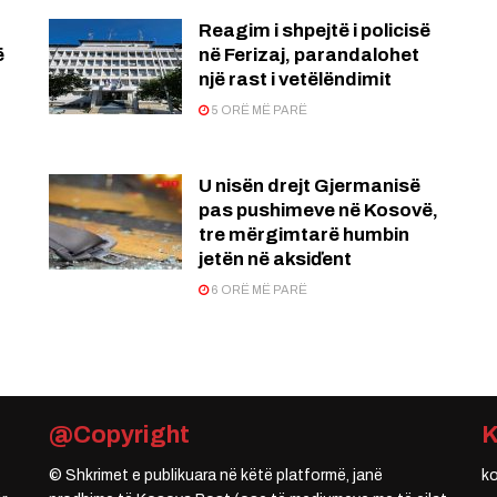
Reagim i shpejtë i policisë
ë
në Ferizaj, parandalohet
një rast i vetëlëndimit
5 ORË MË PARË
U nisën drejt Gjermanisë
pas pushimeve në Kosovë,
tre mërgimtarë humbin
jetën në aksiďent
6 ORË MË PARË
@Copyright
© Shkrimet e publikuara në këtë platformë, janë
k