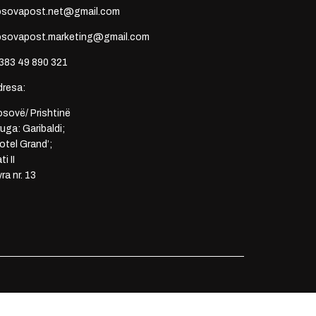
osovapost.net@gmail.com
osovapost.marketing@gmail.com
383 49 890 321
dresa:
sovë/ Prishtinë
uga: Garibaldi;
otel Grand’;
ti II
ra nr. 13