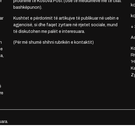
r
prodhime të Kosova Post (ose të mediumeve me të cilat
k
bashkëpunon).
k
ar
Kushtet e përdorimit të artikujve të publikuar në uebin e
agjencisë, si dhe faqet zyrtare në rrjetet sociale, mund
+ 
të diskutohen me palët e interesuara.
A
n
(Për më shumë shihni rubrikën e kontaktit)
Ko
 e
Rr
a,
‘H
Ka
Zy
ë
re
uara.