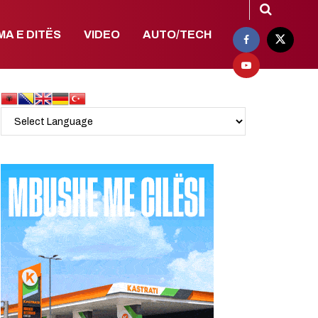
MA E DITËS
VIDEO
AUTO/TECH