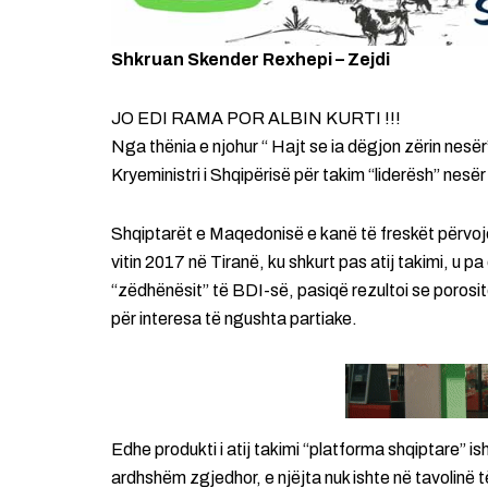
Shkruan Skender Rexhepi – Zejdi
JO EDI RAMA POR ALBIN KURTI !!!
Nga thënia e njohur “ Hajt se ia dëgjon zërin nesër
Kryeministri i Shqipërisë për takim “liderësh” nesër
Shqiptarët e Maqedonisë e kanë të freskët përvojën
vitin 2017 në Tiranë, ku shkurt pas atij takimi, u p
“zëdhënësit” të BDI-së, pasiqë rezultoi se porosit
për interesa të ngushta partiake.
Edhe produkti i atij takimi “platforma shqiptare” i
ardhshëm zgjedhor, e njëjta nuk ishte në tavolinë t