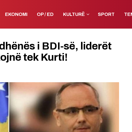
EKONOMI
OP / ED
KULTURË
SPORT
TE
dhënës i BDI-së, liderët
ojnë tek Kurti!