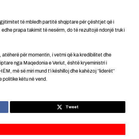
itimitet të mbledh partitë shqiptare për çështjet që i
edhe prapa takimit të nesërm, do të rezultojë ndonjë truk i
atëherë për momentin, i vetmi që ka kredibilitet dhe
qiptare nga Maqedonia e Veriut, është kryeministri i
HËM, më së miri mund t’i këshilloj dhe kahëzoj “liderët”
 politike këtu në vend.
Tweet