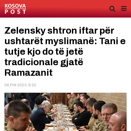
Zelensky shtron iftar për
ushtarët myslimanë: Tani e
tutje kjo do të jetë
tradicionale gjatë
Ramazanit
08 Prill 2023, 8:20