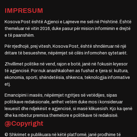
IMPRESUM
Kosova Post është Agjenci e Lajmeve me seli në Prishtinë. Është
themeluar në vitin 2016, duke pasur për mision informimin e drejtë
e të paanshëm.
Për rrjedhojë, prej vitesh, Kosova Post, është shndërruar në një
dritare të besueshme, nëpërmjet së cilës informohen qytetarët.
Zhvillimet politike në vend, rajon e botë, janë në fokusin kryesor
të agjencisë. Por nuk anashkalohen as fushat e tjera si: kultura,
ekonomia, sporti, shëndetësia, shkenca, teknologjia informative
etj.
Emancipimi i masës, nëpërmjet ngritjes së vetëdijes, sipas
politikave redaksionale, arrihet vetëm duke mos i konsideruar
lexuesit dhe ndjekësit e agjencisë, si masë klikuesish. Kjo ka qenë
dhe ka mbetur premisa themelore e politikave të redaksisë.
@Copyright
© Shkrimet e publikuara në këtë platformë, janë prodhime të