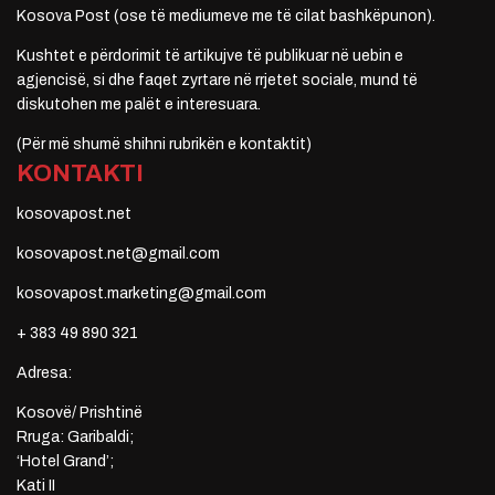
Kosova Post (ose të mediumeve me të cilat bashkëpunon).
Kushtet e përdorimit të artikujve të publikuar në uebin e
agjencisë, si dhe faqet zyrtare në rrjetet sociale, mund të
diskutohen me palët e interesuara.
(Për më shumë shihni rubrikën e kontaktit)
KONTAKTI
kosovapost.net
kosovapost.net@gmail.com
kosovapost.marketing@gmail.com
+ 383 49 890 321
Adresa:
Kosovë/ Prishtinë
Rruga: Garibaldi;
‘Hotel Grand’;
Kati II