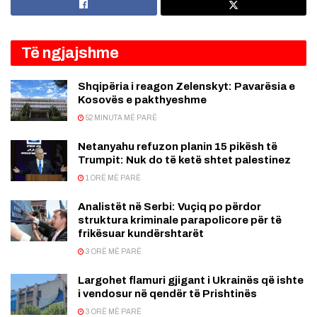
Të ngjajshme
Shqipëria i reagon Zelenskyt: Pavarësia e
Kosovës e pakthyeshme
52 MINUTA MË PARË
Netanyahu refuzon planin 15 pikësh të
Trumpit: Nuk do të ketë shtet palestinez
1 ORË MË PARË
Analistët në Serbi: Vuçiq po përdor
struktura kriminale parapolicore për të
frikësuar kundërshtarët
3 ORË MË PARË
Largohet flamuri gjigant i Ukrainës që ishte
i vendosur në qendër të Prishtinës
3 ORË MË PARË