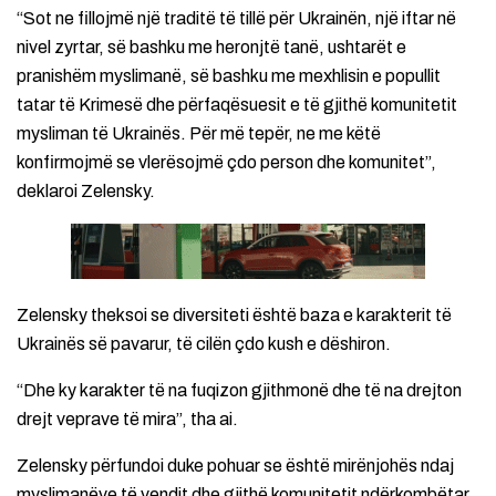
“Sot ne fillojmë një traditë të tillë për Ukrainën, një iftar në
nivel zyrtar, së bashku me heronjtë tanë, ushtarët e
pranishëm myslimanë, së bashku me mexhlisin e popullit
tatar të Krimesë dhe përfaqësuesit e të gjithë komunitetit
mysliman të Ukrainës. Për më tepër, ne me këtë
konfirmojmë se vlerësojmë çdo person dhe komunitet”,
deklaroi Zelensky.
Zelensky theksoi se diversiteti është baza e karakterit të
Ukrainës së pavarur, të cilën çdo kush e dëshiron.
“Dhe ky karakter të na fuqizon gjithmonë dhe të na drejton
drejt veprave të mira”, tha ai.
Zelensky përfundoi duke pohuar se është mirënjohës ndaj
myslimanëve të vendit dhe gjithë komunitetit ndërkombëtar