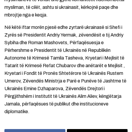
mysliman, të cilët, ashtu si ukrainasit, kërkojnë paqe dhe
mbrojtje nga e keqja.
Në këtë iftar morën pjesë edhe zyrtarë ukrainasë si Shefi i
Zyrës së Presidentit Andriy Yermak, zëvendësit e tij Andriy
Sybiha dhe Roman Mashovets, Përfaqësuesja e
Përhershme e Presidentit të Ukrainës në Republikën
Autonome të Krimesë Tamila Tasheva, Kryetari i Mejlisit të
Tatarit të Krimesë Refat Chubarov dhe anëtarët e Mejlisit ,
Kryetari i Fondit të Pronës Shtetërore të Ukrainës Rustem
Umerov, Zëvendës Ministrja e Parë e Punëve të Jashtme të
Ukrainës Emine Dzhaparova, Zëvendës Drejtori i
Përgjithshëm i Institutit të Ukrainës Alim Aliev, këngëtarja
Jamala, përfaqësues të publikut dhe institucioneve
diplomatike.