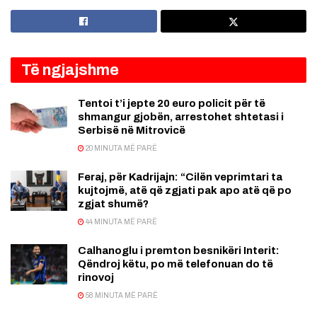
Të ngjajshme
Tentoi t’i jepte 20 euro policit për të
shmangur gjobën, arrestohet shtetasi i
Serbisë në Mitrovicë
20 MINUTA MË PARË
Feraj, për Kadrijajn: “Cilën veprimtari ta
kujtojmë, atë që zgjati pak apo atë që po
zgjat shumë?
44 MINUTA MË PARË
Calhanoglu i premton besnikëri Interit:
Qëndroj këtu, po më telefonuan do të
rinovoj
58 MINUTA MË PARË