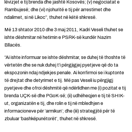
lëvizjet e tij brenda dhe jashtë Kosovës; (v) negociatat e
Rambujesë; dhe (vi) njohuritë e tij për arrestimet dhe
ndalimet, si në Likoc”, thuhet në këtë shkresë.
Më 13 shtator 2010 dhe 3 maj 2011, Kadri Veseli thuhet se
ishte dëshmitar në hetimin e PSRK-së kundër Nazim
Bllacës.
“Ai ishte informuar se ishte dëshmitar, se duhej të thoshte të
vërtetën dhe se nuk duhej t’i përgjigjej pyetjeve që do ta
ekspozonin ndaj ndjekjes penale. Ai konfirmoi se i kuptonte
të drejtat dhe detyrimet e tij. Më pas Veseli iu përgjigj
pyetjeve dhe ofroi dëshmitë që ndërlidhen me (i) pozitat e tij
brenda UÇK-së dhe PGoK-së; (ii) udhëheqjen e tij të SHIK-
ut, organizatën e tij, dhe rolin e tij në mbledhjen e
informacioneve për ‘armikun’; dhe (iii) strategjitë për të
zbuluar ‘bashkëpunëtorët’, thuhet në shkresë.