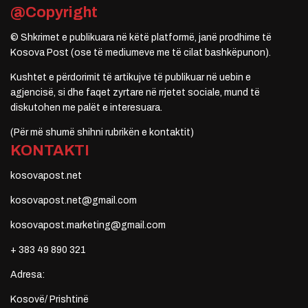
@Copyright
© Shkrimet e publikuara në këtë platformë, janë prodhime të
Kosova Post (ose të mediumeve me të cilat bashkëpunon).
Kushtet e përdorimit të artikujve të publikuar në uebin e
agjencisë, si dhe faqet zyrtare në rrjetet sociale, mund të
diskutohen me palët e interesuara.
(Për më shumë shihni rubrikën e kontaktit)
KONTAKTI
kosovapost.net
kosovapost.net@gmail.com
kosovapost.marketing@gmail.com
+ 383 49 890 321
Adresa:
Kosovë/ Prishtinë