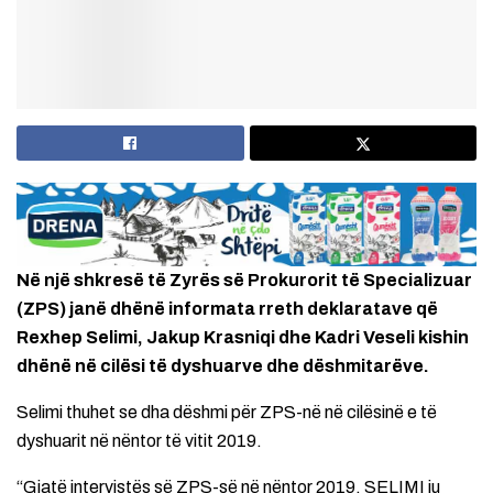
Në një shkresë të Zyrës së Prokurorit të Specializuar
(ZPS) janë dhënë informata rreth deklaratave që
Rexhep Selimi, Jakup Krasniqi dhe Kadri Veseli kishin
dhënë në cilësi të dyshuarve dhe dëshmitarëve.
Selimi thuhet se dha dëshmi për ZPS-në në cilësinë e të
dyshuarit në nëntor të vitit 2019.
“Gjatë intervistës së ZPS-së në nëntor 2019, SELIMI iu