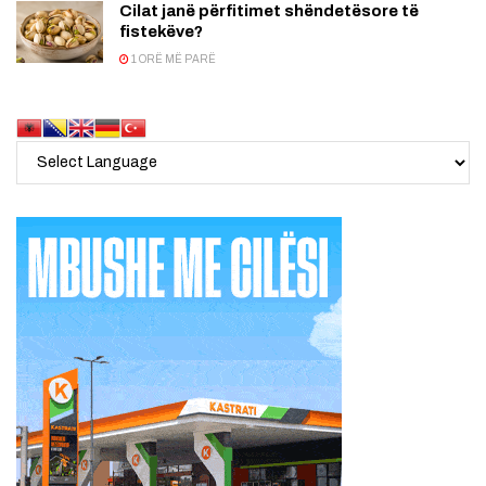
Cilat janë përfitimet shëndetësore të
fistekëve?
1 ORË MË PARË