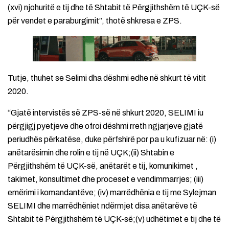
(xvi) njohuritë e tij dhe të Shtabit të Përgjithshëm të UÇK-së
për vendet e paraburgimit”, thotë shkresa e ZPS.
Tutje, thuhet se Selimi dha dëshmi edhe në shkurt të vitit
2020.
“Gjatë intervistës së ZPS-së në shkurt 2020, SELIMI iu
përgjigj pyetjeve dhe ofroi dëshmi rreth ngjarjeve gjatë
periudhës përkatëse, duke përfshirë por pa u kufizuar në: (i)
anëtarësimin dhe rolin e tij në UÇK;(ii) Shtabin e
Përgjithshëm të UÇK-së, anëtarët e tij, komunikimet ,
takimet, konsultimet dhe proceset e vendimmarrjes; (iii)
emërimi i komandantëve; (iv) marrëdhënia e tij me Sylejman
SELIMI dhe marrëdhëniet ndërmjet disa anëtarëve të
Shtabit të Përgjithshëm të UÇK-së;(v) udhëtimet e tij dhe të