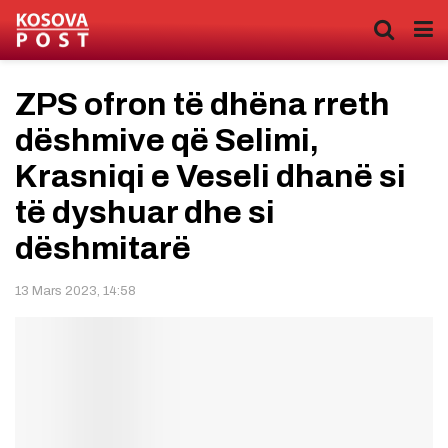
ZPS ofron të dhëna rreth
dëshmive që Selimi,
Krasniqi e Veseli dhanë si
të dyshuar dhe si
dëshmitarë
13 Mars 2023, 14:58