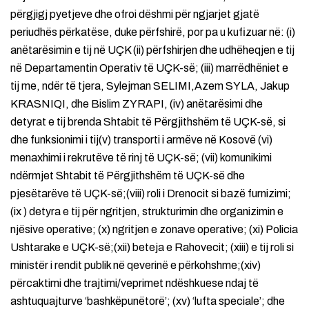
përgjigj pyetjeve dhe ofroi dëshmi për ngjarjet gjatë
periudhës përkatëse, duke përfshirë, por pa u kufizuar në: (i)
anëtarësimin e tij në UÇK (ii) përfshirjen dhe udhëheqjen e tij
në Departamentin Operativ të UÇK-së; (iii) marrëdhëniet e
tij me, ndër të tjera, Sylejman SELIMI,Azem SYLA, Jakup
KRASNIQI, dhe Bislim ZYRAPI, (iv) anëtarësimi dhe
detyrat e tij brenda Shtabit të Përgjithshëm të UÇK-së, si
dhe funksionimi i tij(v) transporti i armëve në Kosovë (vi)
menaxhimi i rekrutëve të rinj të UÇK-së; (vii) komunikimi
ndërmjet Shtabit të Përgjithshëm të UÇK-së dhe
pjesëtarëve të UÇK-së;(viii) roli i Drenocit si bazë furnizimi;
(ix ) detyra e tij për ngritjen, strukturimin dhe organizimin e
njësive operative; (x) ngritjen e zonave operative; (xi) Policia
Ushtarake e UÇK-së;(xii) beteja e Rahovecit; (xiii) e tij roli si
ministër i rendit publik në qeverinë e përkohshme;(xiv)
përcaktimi dhe trajtimi/veprimet ndëshkuese ndaj të
ashtuquajturve ‘bashkëpunëtorë’; (xv) ‘lufta speciale’; dhe