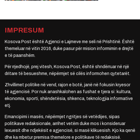
IMPRESUM
Kosova Post është Agjenci e Lajmeve me seli në Prishtinë. Është
themeluar në vitin 2016, duke pasur për mision informimin e drejtë
e të paanshëm.
Për rrjedhojë, prej vitesh, Kosova Post, është shndërruar në një
dritare të besueshme, nëpërmjet së cilës informohen qytetarët.
Zhvillimet politike në vend, rajon e botë, janë në fokusin kryesor
të agjencisë. Por nuk anashkalohen as fushat e tjera si: kultura,
ekonomia, sporti, shëndetësia, shkenca, teknologjia informative
etj.
Emancipimi i masës, nëpërmjet ngritjes së vetëdijes, sipas
politikave redaksionale, arrihet vetëm duke mos i konsideruar
lexuesit dhe ndjekësit e agjencisë, si masë klikuesish. Kjo ka qenë
dhe ka mbetur premisa themelore e politikave të redaksisë.