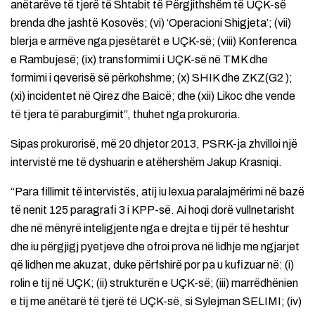
anëtarëve të tjerë të Shtabit të Përgjithshëm të UÇK-së
brenda dhe jashtë Kosovës; (vi) ‘Operacioni Shigjeta’; (vii)
blerja e armëve nga pjesëtarët e UÇK-së; (viii) Konferenca
e Rambujesë; (ix) transformimi i UÇK-së në TMK dhe
formimi i qeverisë së përkohshme; (x) SHIK dhe ZKZ(G2 );
(xi) incidentet në Qirez dhe Baicë; dhe (xii) Likoc dhe vende
të tjera të paraburgimit”, thuhet nga prokuroria.
Sipas prokurorisë, më 20 dhjetor 2013, PSRK-ja zhvilloi një
intervistë me të dyshuarin e atëhershëm Jakup Krasniqi.
“Para fillimit të intervistës, atij iu lexua paralajmërimi në bazë
të nenit 125 paragrafi 3 i KPP-së. Ai hoqi dorë vullnetarisht
dhe në mënyrë inteligjente nga e drejta e tij për të heshtur
dhe iu përgjigj pyetjeve dhe ofroi prova në lidhje me ngjarjet
që lidhen me akuzat, duke përfshirë por pa u kufizuar në: (i)
rolin e tij në UÇK; (ii) strukturën e UÇK-së; (iii) marrëdhënien
e tij me anëtarë të tjerë të UÇK-së, si Sylejman SELIMI; (iv)