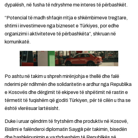
dypalësh, në fusha të ndryshme me interes të përbashkët.
“Potencial të madh shfaqin rritja e shkëmbimeve tregtare,
shtimi i investimeve nga bizneset e Türkiyes, por edhe
organizimi i aktiviteteve të përbashkëta”, shkruan në
komunikatë.
Po ashtu në takim u shpreh mirënjohja e thellë dhe falë​
nderimi për ndihmën dhe solidaritetin e ardhur nga Republika
e Kosovës dhe dërgimit të ekipeve të shpëtimit në rastin e
tërmetit të fuqishëm që goditi Türkiyen, për të cilën u tha se
është vlerësuar lartësisht.
Duke i uruar qëndrim të frytshëm dhe produktiv në Kosovë,
Bislimi e falënderoi diplomatin Saygılı për takimin, bisedën
dhe bashkëpunimin e vazhdueshëm të Republikës së