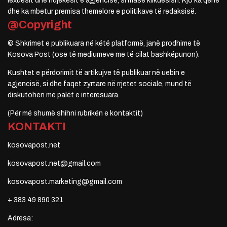
lexuesit dhe ndjekësit e agjencisë, si masë klikuesish. Kjo ka qenë
dhe ka mbetur premisa themelore e politikave të redaksisë.
@Copyright
© Shkrimet e publikuara në këtë platformë, janë prodhime të
Kosova Post (ose të mediumeve me të cilat bashkëpunon).
Kushtet e përdorimit të artikujve të publikuar në uebin e
agjencisë, si dhe faqet zyrtare në rrjetet sociale, mund të
diskutohen me palët e interesuara.
(Për më shumë shihni rubrikën e kontaktit)
KONTAKTI
kosovapost.net
kosovapost.net@gmail.com
kosovapost.marketing@gmail.com
+ 383 49 890 321
Adresa: