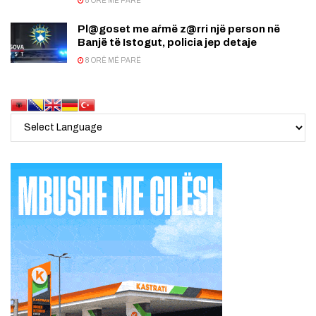
8 ORË MË PARË
Pl@goset me aŕmë z@rri një person në
Banjë të Istogut, policia jep detaje
8 ORË MË PARË