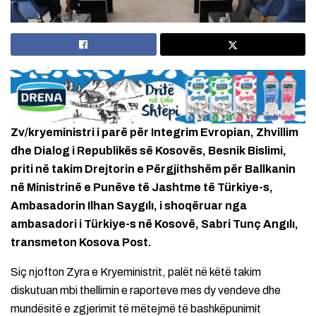
Zv/kryeministri i parë për Integrim Evropian, Zhvillim
dhe Dialog i Republikës së Kosovës, Besnik Bislimi,
priti në takim Drejtorin e Përgjithshëm për Ballkanin
në Ministrinë e Punëve të Jashtme të Türkiye-s,
Ambasadorin Ilhan Saygılı, i shoqëruar nga
ambasadori i Türkiye-s në Kosovë, Sabri Tunç Angılı,
transmeton Kosova Post
.
Siç njofton Zyra e Kryeministrit, palët në këtë takim
diskutuan mbi thellimin e raporteve mes dy vendeve dhe
mundësitë e zgjerimit të mëtejmë të bashkëpunimit