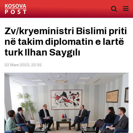
Zv/kryeministri Bislimi priti
në takim diplomatin e lartë
turk Ilhan Saygılı
22 Mars 2023, 22:35