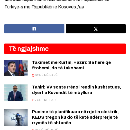
Türkiye-s me Republikën e Kosovës./aa
Të ngjajshme
Takimet me Kurtin, Haziri: Sa herë që
ftohemi, do të takohemi
6 ORË MË PARË
Tahiri: VV sonte rrënoi rendin kushtetues,
dyert e Kuvendit të mbyllura
7 ORË MË PARË
Punime të planifikuara në rrjetin elektrik,
KEDS tregon ku do të ketë ndërprerje të
rrymës të shtunën