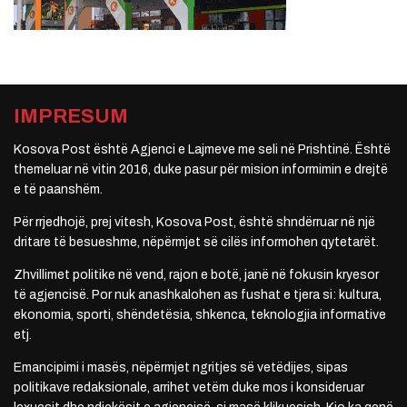
IMPRESUM
Kosova Post është Agjenci e Lajmeve me seli në Prishtinë. Është
themeluar në vitin 2016, duke pasur për mision informimin e drejtë
e të paanshëm.
Për rrjedhojë, prej vitesh, Kosova Post, është shndërruar në një
dritare të besueshme, nëpërmjet së cilës informohen qytetarët.
Zhvillimet politike në vend, rajon e botë, janë në fokusin kryesor
të agjencisë. Por nuk anashkalohen as fushat e tjera si: kultura,
ekonomia, sporti, shëndetësia, shkenca, teknologjia informative
etj.
Emancipimi i masës, nëpërmjet ngritjes së vetëdijes, sipas
politikave redaksionale, arrihet vetëm duke mos i konsideruar