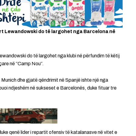
rt Lewandowski do të largohet nga Barcelona në
ewandowski do të largohet nga klubi në përfundim të këtij
jeçare në “Camp Nou”.
Munich dhe gjatë qëndrimit në Spanjë ishte një nga
buoi ndjeshëm në sukseset e Barcelonës, duke fituar tre
duke qenë lider i repartit ofensiv të katalanasve në vitet e