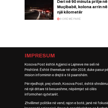
Deri në 90 minuta pritje në
Muçibabë, kolona arrin në
një kilometër
9 ORË MË PARË
IMPRESUM
Kosova Post është Agjenci e Lajmeve me seli në
Prishtinë. Është themeluar në vitin 2016, duke pasur pë
mision informimin e drejtë e të paanshëm.
Për rrjedhojë, prej vitesh, Kosova Post, është shndërru
në një dritare të besueshme, nëpërmjet së cilës
informohen qytetarët.
Zhvillimet politike në vend, rajon e botë, janë në fokusi