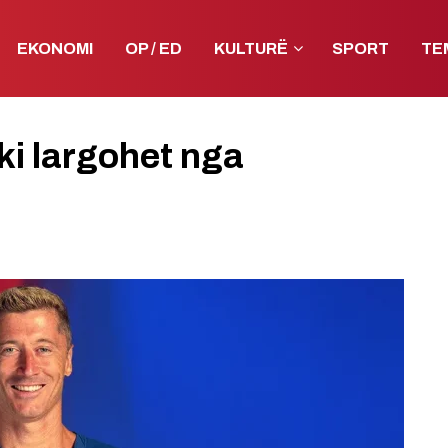
EKONOMI
OP / ED
KULTURË
SPORT
TE
i largohet nga