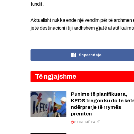
fundit.
Aktualisht nuk ka ende një vendim për të ardhmen e 
jetë destinacioni i tij i ardhshëm gjatë afatit kalim
Shpërndaje
Të ngjajshme
Punime të planifikuara,
KEDS tregon ku do të ket
ndërprerje të rrymës
premten
8 ORË MË PARË