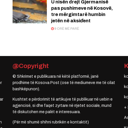
U nisën drejt Gjermanisë
pas pushimeve në Kosovë,
tre mërgimtarë humbin
jetën në aksiďent
9 ORË MË PARË
@Copyright
© Shkrimet e publikuara në këtë platformë, janë
k
r
prodhime të Kosova Post (ose të mediumeve me të cilat
k
bashkëpunon).
k
ar
Kushtet e përdorimit të artikujve të publikuar në uebin e
agjencisë, si dhe faqet zyrtare në rrjetet sociale, mund
+ 
të diskutohen me palët e interesuara.
A
n
(Për më shumë shihni rubrikën e kontaktit)
Ko