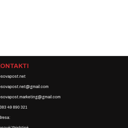
KONTAKTI
osovapost.net
osovapost.net@gmail.com
osovapost.marketing@gmail.com
383 49 890 321
dresa:
sovë/ Prishtinë