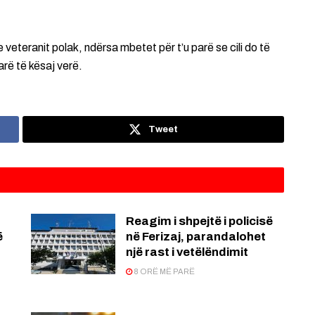
veteranit polak, ndërsa mbetet për t’u parë se cili do të
tarë të kësaj verë.
Tweet
Reagim i shpejtë i policisë
ë
në Ferizaj, parandalohet
një rast i vetëlëndimit
8 ORË MË PARË