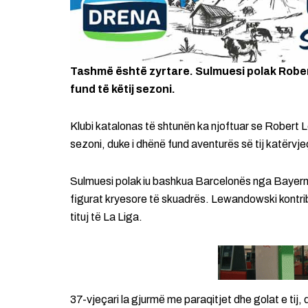
Tashmë është zyrtare. Sulmuesi polak Robe
fund të këtij sezoni.
Klubi katalonas të shtunën ka njoftuar se Robert L
sezoni, duke i dhënë fund aventurës së tij katërv
Sulmuesi polak iu bashkua Barcelonës nga Bayern 
figurat kryesore të skuadrës. Lewandowski kontri
tituj të La Liga.
37-vjeçari la gjurmë me paraqitjet dhe golat e tij, 