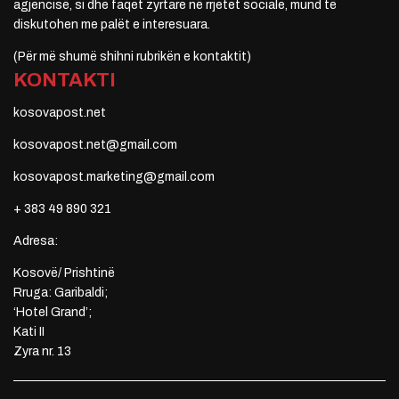
agjencisë, si dhe faqet zyrtare në rrjetet sociale, mund të
diskutohen me palët e interesuara.
(Për më shumë shihni rubrikën e kontaktit)
KONTAKTI
kosovapost.net
kosovapost.net@gmail.com
kosovapost.marketing@gmail.com
+ 383 49 890 321
Adresa:
Kosovë/ Prishtinë
Rruga: Garibaldi;
‘Hotel Grand’;
Kati II
Zyra nr. 13