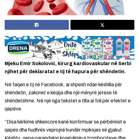
Mjeku Emir Sokolović, kirurg kardiovaskular në Serbi
njihet për deklaratat e tij të hapura për shëndetin.
Në faqen e tij në Facebook, ai shpesh ndan këshilla për
shëndetin, zakonet e këqija dhe një mënyrë jetese të
shëndetshme. Në një nga tekstet e tilla ai foli për efektet e
qepëve.
“Disa kërkime shkencore kanë konfirmuar se përbërësit e
qepës dhe hudhrës veprojnë kundër mpiksjes së gjakut.
Kështu, qepa parandalon koagulimin e trombociteve dhe