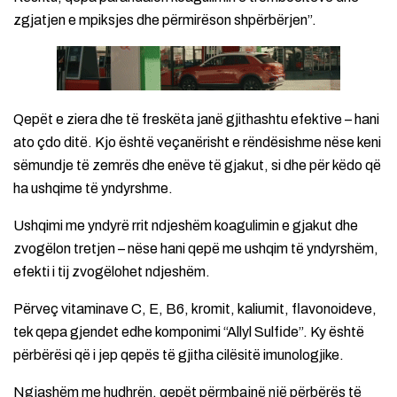
zgjatjen e mpiksjes dhe përmirëson shpërbërjen”.
Qepët e ziera dhe të freskëta janë gjithashtu efektive – hani
ato çdo ditë. Kjo është veçanërisht e rëndësishme nëse keni
sëmundje të zemrës dhe enëve të gjakut, si dhe për këdo që
ha ushqime të yndyrshme.
Ushqimi me yndyrë rrit ndjeshëm koagulimin e gjakut dhe
zvogëlon tretjen – nëse hani qepë me ushqim të yndyrshëm,
efekti i tij zvogëlohet ndjeshëm.
Përveç vitaminave C, E, B6, kromit, kaliumit, flavonoideve,
tek qepa gjendet edhe komponimi “Allyl Sulfide”. Ky është
përbërësi që i jep qepës të gjitha cilësitë imunologjike.
Ngjashëm me hudhrën, qepët përmbajnë një përbërës të