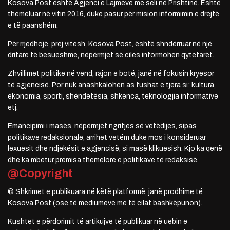
Kosova Post është Agjenci e Lajmeve me seli në Prishtinë. Është
themeluar në vitin 2016, duke pasur për mision informimin e drejtë
e të paanshëm.
Për rrjedhojë, prej vitesh, Kosova Post, është shndërruar në një
dritare të besueshme, nëpërmjet së cilës informohen qytetarët.
Zhvillimet politike në vend, rajon e botë, janë në fokusin kryesor
të agjencisë. Por nuk anashkalohen as fushat e tjera si: kultura,
ekonomia, sporti, shëndetësia, shkenca, teknologjia informative
etj.
Emancipimi i masës, nëpërmjet ngritjes së vetëdijes, sipas
politikave redaksionale, arrihet vetëm duke mos i konsideruar
lexuesit dhe ndjekësit e agjencisë, si masë klikuesish. Kjo ka qenë
dhe ka mbetur premisa themelore e politikave të redaksisë.
@Copyright
© Shkrimet e publikuara në këtë platformë, janë prodhime të
Kosova Post (ose të mediumeve me të cilat bashkëpunon).
Kushtet e përdorimit të artikujve të publikuar në uebin e