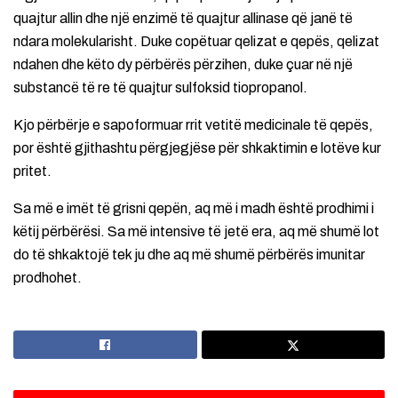
quajtur allin dhe një enzimë të quajtur allinase që janë të
ndara molekularisht. Duke copëtuar qelizat e qepës, qelizat
ndahen dhe këto dy përbërës përzihen, duke çuar në një
substancë të re të quajtur sulfoksid tiopropanol.
Kjo përbërje e sapoformuar rrit vetitë medicinale të qepës,
por është gjithashtu përgjegjëse për shkaktimin e lotëve kur
pritet.
Sa më e imët të grisni qepën, aq më i madh është prodhimi i
këtij përbërësi. Sa më intensive të jetë era, aq më shumë lot
do të shkaktojë tek ju dhe aq më shumë përbërës imunitar
prodhohet.