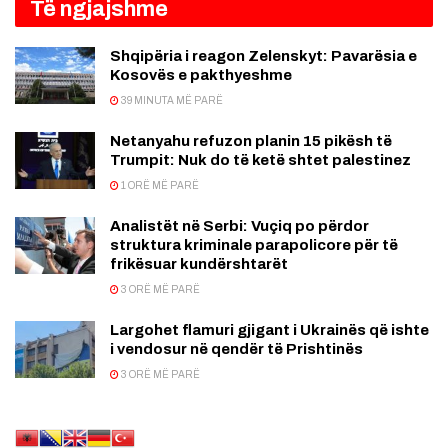
Të ngjajshme
Shqipëria i reagon Zelenskyt: Pavarësia e
Kosovës e pakthyeshme
39 MINUTA MË PARË
Netanyahu refuzon planin 15 pikësh të
Trumpit: Nuk do të ketë shtet palestinez
1 ORË MË PARË
Analistët në Serbi: Vuçiq po përdor
struktura kriminale parapolicore për të
frikësuar kundërshtarët
3 ORË MË PARË
Largohet flamuri gjigant i Ukrainës që ishte
i vendosur në qendër të Prishtinës
3 ORË MË PARË