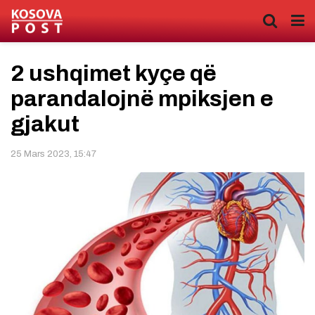
2 ushqimet kyçe që
parandalojnë mpiksjen e
gjakut
25 Mars 2023, 15:47