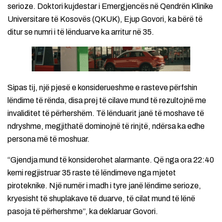
serioze. Doktori kujdestar i Emergjencës në Qendrën Klinike
Universitare të Kosovës (QKUK), Ejup Govori, ka bërë të
ditur se numri i të lënduarve ka arritur në 35.
Sipas tij, një pjesë e konsiderueshme e rasteve përfshin
lëndime të rënda, disa prej të cilave mund të rezultojnë me
invaliditet të përhershëm. Të lënduarit janë të moshave të
ndryshme, megjithatë dominojnë të rinjtë, ndërsa ka edhe
persona më të moshuar.
“Gjendja mund të konsiderohet alarmante. Që nga ora 22:40
kemi regjistruar 35 raste të lëndimeve nga mjetet
piroteknike. Një numër i madh i tyre janë lëndime serioze,
kryesisht të shuplakave të duarve, të cilat mund të lënë
pasoja të përhershme”, ka deklaruar Govori.