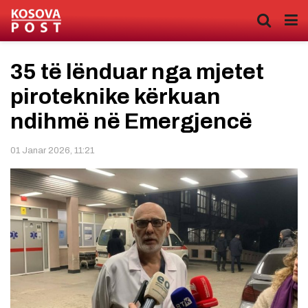
35 të lënduar nga mjetet
piroteknike kërkuan
ndihmë në Emergjencë
01 Janar 2026, 11:21