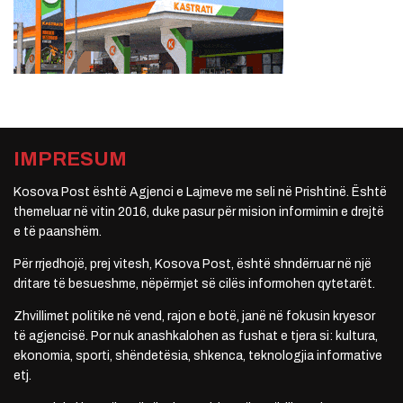
IMPRESUM
Kosova Post është Agjenci e Lajmeve me seli në Prishtinë. Është
themeluar në vitin 2016, duke pasur për mision informimin e drejtë
e të paanshëm.
Për rrjedhojë, prej vitesh, Kosova Post, është shndërruar në një
dritare të besueshme, nëpërmjet së cilës informohen qytetarët.
Zhvillimet politike në vend, rajon e botë, janë në fokusin kryesor
të agjencisë. Por nuk anashkalohen as fushat e tjera si: kultura,
ekonomia, sporti, shëndetësia, shkenca, teknologjia informative
etj.