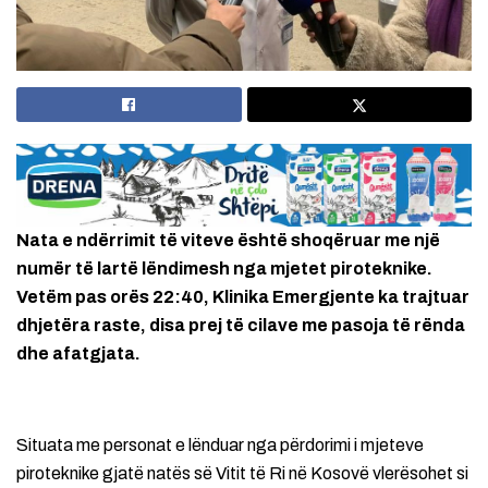
Nata e ndërrimit të viteve është shoqëruar me një
numër të lartë lëndimesh nga mjetet piroteknike.
Vetëm pas orës 22:40, Klinika Emergjente ka trajtuar
dhjetëra raste, disa prej të cilave me pasoja të rënda
dhe afatgjata.
Situata me personat e lënduar nga përdorimi i mjeteve
piroteknike gjatë natës së Vitit të Ri në Kosovë vlerësohet si