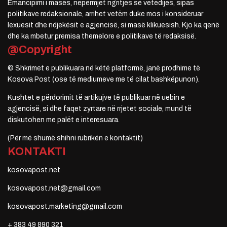
Emancipimi i masës, nëpërmjet ngritjes së vetëdijes, sipas
politikave redaksionale, arrihet vetëm duke mos i konsideruar
lexuesit dhe ndjekësit e agjencisë, si masë klikuesish. Kjo ka qenë
dhe ka mbetur premisa themelore e politikave të redaksisë.
@Copyright
© Shkrimet e publikuara në këtë platformë, janë prodhime të
Kosova Post (ose të mediumeve me të cilat bashkëpunon).
Kushtet e përdorimit të artikujve të publikuar në uebin e
agjencisë, si dhe faqet zyrtare në rrjetet sociale, mund të
diskutohen me palët e interesuara.
(Për më shumë shihni rubrikën e kontaktit)
KONTAKTI
kosovapost.net
kosovapost.net@gmail.com
kosovapost.marketing@gmail.com
+ 383 49 890 321