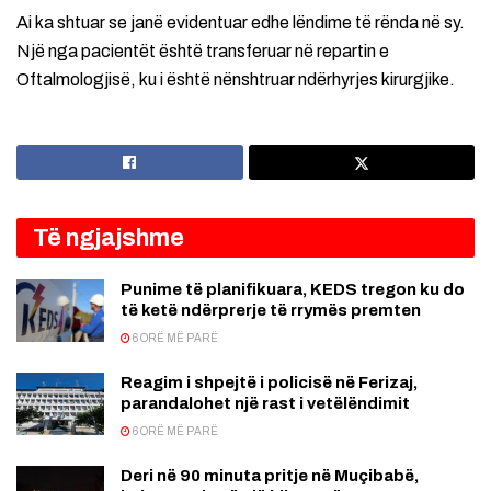
Ai ka shtuar se janë evidentuar edhe lëndime të rënda në sy.
Një nga pacientët është transferuar në repartin e
Oftalmologjisë, ku i është nënshtruar ndërhyrjes kirurgjike.
Të ngjajshme
Punime të planifikuara, KEDS tregon ku do
të ketë ndërprerje të rrymës premten
6 ORË MË PARË
Reagim i shpejtë i policisë në Ferizaj,
parandalohet një rast i vetëlëndimit
6 ORË MË PARË
Deri në 90 minuta pritje në Muçibabë,