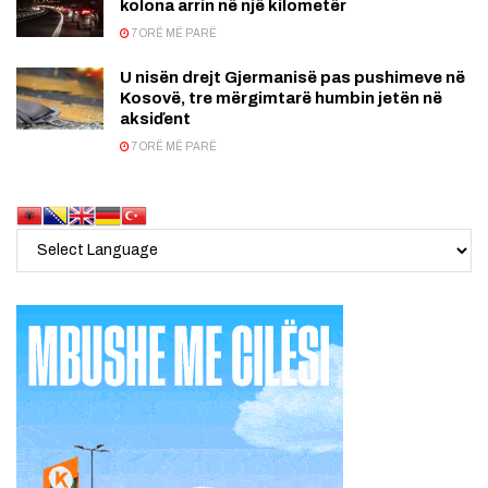
kolona arrin në një kilometër
7 ORË MË PARË
U nisën drejt Gjermanisë pas pushimeve në
Kosovë, tre mërgimtarë humbin jetën në
aksiďent
7 ORË MË PARË