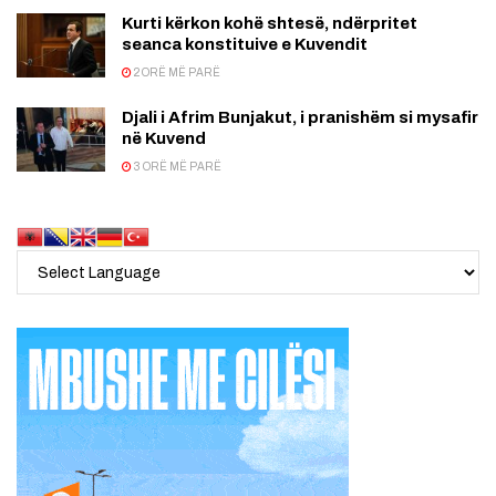
Kurti kërkon kohë shtesë, ndërpritet
seanca konstituive e Kuvendit
2 ORË MË PARË
Djali i Afrim Bunjakut, i pranishëm si mysafir
në Kuvend
3 ORË MË PARË