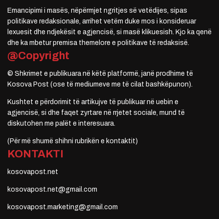
Emancipimi i masës, nëpërmjet ngritjes së vetëdijes, sipas
politikave redaksionale, arrihet vetëm duke mos i konsideruar
lexuesit dhe ndjekësit e agjencisë, si masë klikuesish. Kjo ka qenë
dhe ka mbetur premisa themelore e politikave të redaksisë.
@Copyright
© Shkrimet e publikuara në këtë platformë, janë prodhime të
Kosova Post (ose të mediumeve me të cilat bashkëpunon).
Kushtet e përdorimit të artikujve të publikuar në uebin e
agjencisë, si dhe faqet zyrtare në rrjetet sociale, mund të
diskutohen me palët e interesuara.
(Për më shumë shihni rubrikën e kontaktit)
KONTAKTI
kosovapost.net
kosovapost.net@gmail.com
kosovapost.marketing@gmail.com