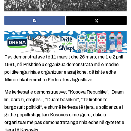
Pas demonstratave të 11 marsit dhe 26 mars, më 1 e 2 prill
1981, në Prishtinë u organizua demonstrata më e madhe
politike nga rinia e organizuar e asaj kohe, që ishte edhe
fillimi i shkatërrimit të Federatës Jugosllave.
Me kërkesat e demonstruesve: “Kosova Republikë”, ‘Duam
liri, barazi, drejtësi”, “Duam bashkim”, “Të lirohen të
burgosurit politikë”, e shumë kërkesa të tjera, u solidarizua i
gjithë populli shqiptar i Kosovës e më gjerë, duke u
organizuar më pas demonstrata nga rinia edhe në qytetet e
tjera të Kosovës.