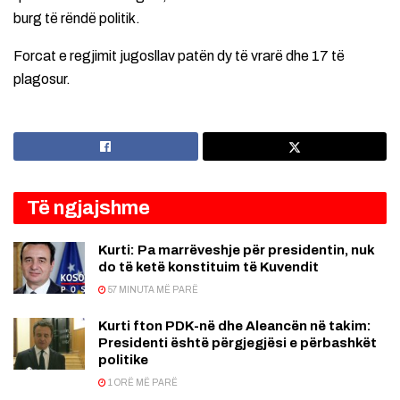
burg të rëndë politik.
Forcat e regjimit jugosllav patën dy të vrarë dhe 17 të
plagosur.
Të ngjajshme
Kurti: Pa marrëveshje për presidentin, nuk
do të ketë konstituim të Kuvendit
57 MINUTA MË PARË
Kurti fton PDK-në dhe Aleancën në takim:
Presidenti është përgjegjësi e përbashkët
politike
1 ORË MË PARË