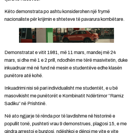
Këto demonstrata po ashtu konsiderohen një frymë
nacionaliste për krijimin e shteteve të pavarura kombëtare.
Demonstratat e vitit 1981, më 11 mars, mandej më 24
mars, si dhe më 1 e 2 prill, ndodhën me tërë masivitetin, duke
inkuadruar më në fund në mesin e studentëve edhe klasën
punëtore atë kohë.
Inkuadrimi nisi së pari individualisht me studentët, e u bë
masovikisht me punëtorët e Kombinatit Ndërtimor “Ramiz
Sadiku” në Prishtinë.
Në ato ngjarje të rënda por të lavdishme në historinë e
popullit tonë, pushteti vrau 9 demonstrues, plagosi 15, e me
qindra arrestoi e burgosi, ndëshkoi e dënoi me vite e vite