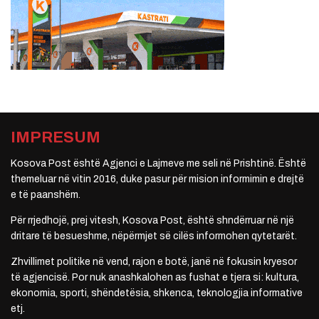
IMPRESUM
Kosova Post është Agjenci e Lajmeve me seli në Prishtinë. Është
themeluar në vitin 2016, duke pasur për mision informimin e drejtë
e të paanshëm.
Për rrjedhojë, prej vitesh, Kosova Post, është shndërruar në një
dritare të besueshme, nëpërmjet së cilës informohen qytetarët.
Zhvillimet politike në vend, rajon e botë, janë në fokusin kryesor
të agjencisë. Por nuk anashkalohen as fushat e tjera si: kultura,
ekonomia, sporti, shëndetësia, shkenca, teknologjia informative
etj.