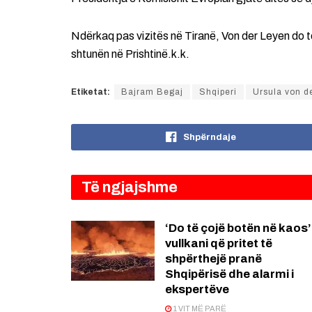
Ndërkaq pas vizitës në Tiranë, Von der Leyen do t
shtunën në Prishtinë.k.k.
Etiketat:
Bajram Begaj
Shqiperi
Ursula von d
Shpërndaje
Të ngjajshme
‘Do të çojë botën në kaos’
vullkani që pritet të
shpërthejë pranë
Shqipërisë dhe alarmi i
ekspertëve
1 VIT MË PARË