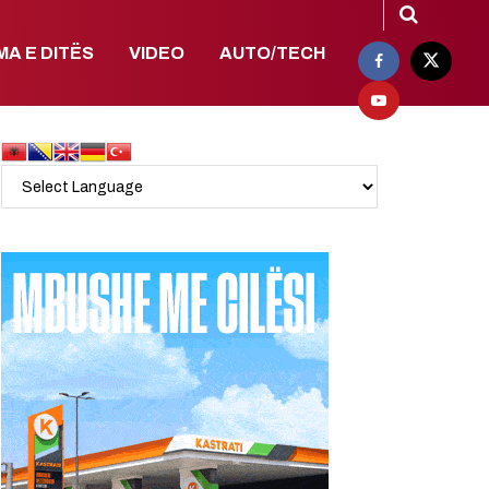
MA E DITËS
VIDEO
AUTO/TECH