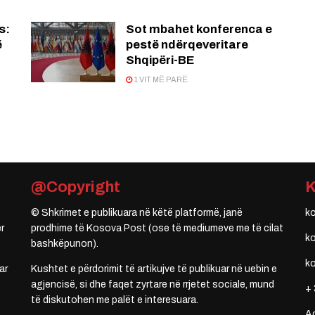
s:
Sot mbahet konferenca e
ë
pestë ndërqeveritare
Shqipëri-BE
1 VIT MË PARË
@Copyright
© Shkrimet e publikuara në këtë platformë, janë
k
r
prodhime të Kosova Post (ose të mediumeve me të cilat
k
bashkëpunon).
k
ar
Kushtet e përdorimit të artikujve të publikuar në uebin e
agjencisë, si dhe faqet zyrtare në rrjetet sociale, mund
+ 
të diskutohen me palët e interesuara.
A