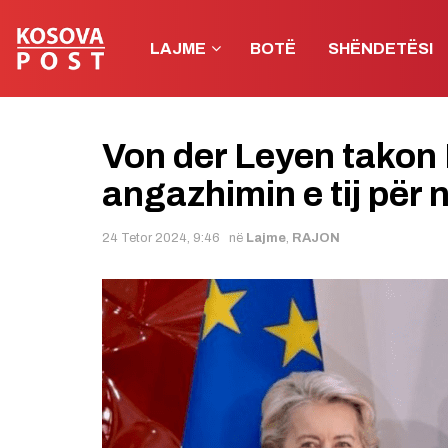
LAJME
BOTË
SHËNDETËSI
Von der Leyen takon 
angazhimin e tij për 
24 Tetor 2024, 9:46
në
Lajme
,
RAJON