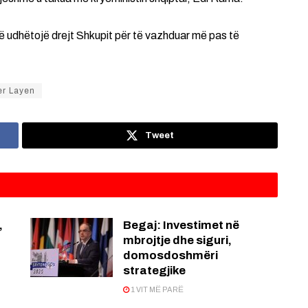
ë udhëtojë drejt Shkupit për të vazhduar më pas të
er Layen
Tweet
,
Begaj: Investimet në
mbrojtje dhe siguri,
domosdoshmëri
strategjike
1 VIT MË PARË