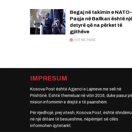
Begaj në takimin e NATO-
Paqja në Ballkan është nj
detyrë që na përket të
gjithëve
1 VIT MË PARË
IMPRESUM
Kosova Post është Agjenci e Lajmeve me seli në
Prishtinë. Është themeluar në vitin 2016, duke pasur pë
mision informimin e drejtë e të paanshëm.
Për rrjedhojë, prej vitesh, Kosova Post, është shndërru
në një dritare të besueshme, nëpërmjet së cilës
informohen qytetarët.