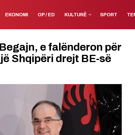
EKONOMI
OP / ED
KULTURË
SPORT
TE
Begajn, e falënderon për
një Shqipëri drejt BE-së