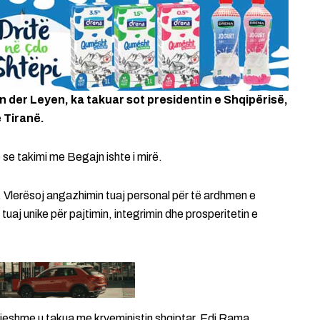
n der Leyen, ka takuar sot presidentin e Shqipërisë,
ë Tiranë.
se takimi me Begajn ishte i mirë.
. Vlerësoj angazhimin tuaj personal për të ardhmen e
uaj unike për pajtimin, integrimin dhe prosperitetin e
djeshme u takua me kryeministin shqiptar, Edi Rama.