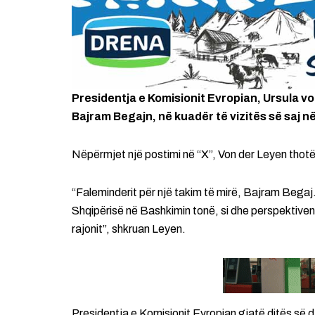
Presidentja e Komisionit Evropian, Ursula vo
Bajram Begajn, në kuadër të vizitës së saj n
Nëpërmjet një postimi në “X”, Von der Leyen thotë 
“Faleminderit për një takim të mirë, Bajram Begaj
Shqipërisë në Bashkimin tonë, si dhe perspektiven t
rajonit”, shkruan Leyen.
Presidentja e Komisionit Evropian gjatë ditës së 