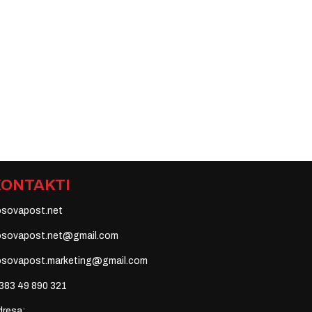
KONTAKTI
osovapost.net
osovapost.net@gmail.com
osovapost.marketing@gmail.com
383 49 890 321
dresa: