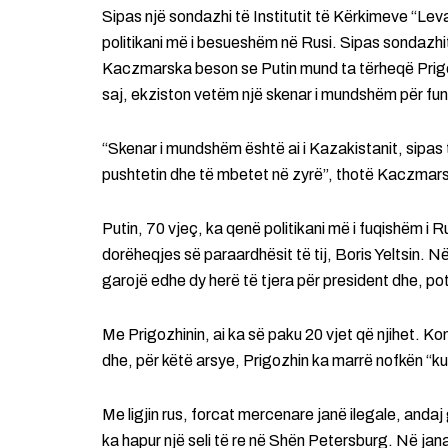
Sipas një sondazhi të Institutit të Kërkimeve “Lev
politikani më i besueshëm në Rusi. Sipas sondazhi
Kaczmarska beson se Putin mund ta tërheqë Prigozh
saj, ekziston vetëm një skenar i mundshëm për fundi
“Skenar i mundshëm është ai i Kazakistanit, sipas të
pushtetin dhe të mbetet në zyrë”, thotë Kaczmar
Putin, 70 vjeç, ka qenë politikani më i fuqishëm i 
dorëheqjes së paraardhësit të tij, Boris Yeltsin. Në
garojë edhe dy herë të tjera për president dhe, pot
Me Prigozhinin, ai ka së paku 20 vjet që njihet. K
dhe, për këtë arsye, Prigozhin ka marrë nofkën “kuzh
Me ligjin rus, forcat mercenare janë ilegale, andaj
ka hapur një seli të re në Shën Petersburg. Në jana