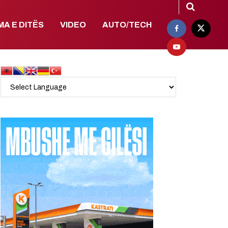
MA E DITËS
VIDEO
AUTO/TECH