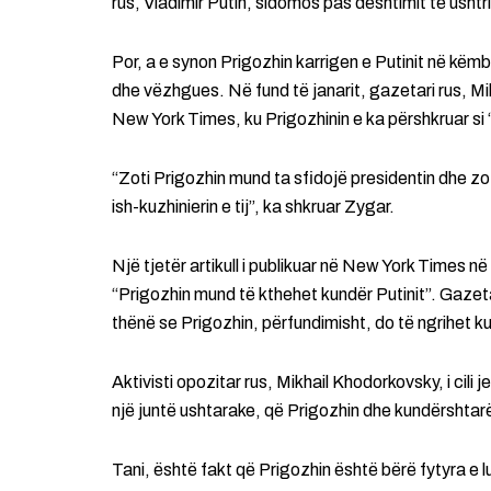
rus, Vladimir Putin, sidomos pas dështimit të ushtr
Por, a e synon Prigozhin karrigen e Putinit në kë
dhe vëzhgues. Në fund të janarit, gazetari rus, Mi
New York Times, ku Prigozhinin e ka përshkruar si “
“Zoti Prigozhin mund ta sfidojë presidentin dhe z
ish-kuzhinierin e tij”, ka shkruar Zygar.
Një tjetër artikull i publikuar në New York Times në
“Prigozhin mund të kthehet kundër Putinit”. Gaze
thënë se Prigozhin, përfundimisht, do të ngrihet kun
Aktivisti opozitar rus, Mikhail Khodorkovsky, i cil
një juntë ushtarake, që Prigozhin dhe kundërshtarë
Tani, është fakt që Prigozhin është bërë fytyra e 