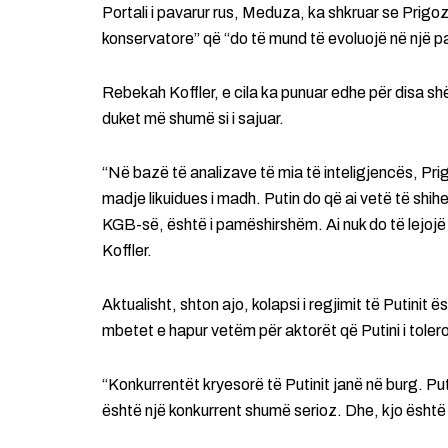
Portali i pavarur rus, Meduza, ka shkruar se Prigozh
konservatore” që “do të mund të evoluojë në një part
Rebekah Koffler, e cila ka punuar edhe për disa sh
duket më shumë si i sajuar.
“Në bazë të analizave të mia të inteligjencës, Pri
madje likuidues i madh. Putin do që ai vetë të shihet
KGB-së, është i pamëshirshëm. Ai nuk do të lejojë q
Koffler.
Aktualisht, shton ajo, kolapsi i regjimit të Putinit ë
mbetet e hapur vetëm për aktorët që Putini i toler
“Konkurrentët kryesorë të Putinit janë në burg. Put
është një konkurrent shumë serioz. Dhe, kjo është 