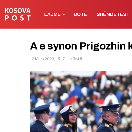
LAJME
BOTË
SHËNDETËSI
A e synon Prigozhin k
12 Mars 2023, 15:17
në
Botë