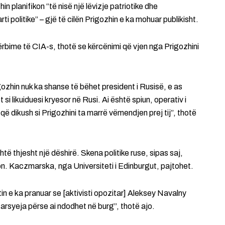
in planifikon “të nisë një lëvizje patriotike dhe
i politike” – gjë të cilën Prigozhin e ka mohuar publikisht.
ërbime të CIA-s, thotë se kërcënimi që vjen nga Prigozhini
gozhin nuk ka shanse të bëhet president i Rusisë, e as
 si likuiduesi kryesor në Rusi. Ai është spiun, operativ i
ë dikush si Prigozhini ta marrë vëmendjen prej tij”, thotë
shtë thjesht një dëshirë. Skena politike ruse, sipas saj,
on. Kaczmarska, nga Universiteti i Edinburgut, pajtohet.
in e ka pranuar se [aktivisti opozitar] Aleksey Navalny
arsyeja përse ai ndodhet në burg”, thotë ajo.