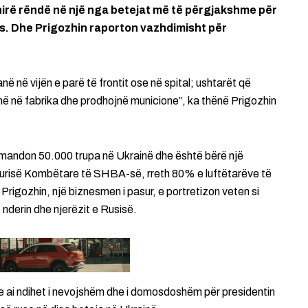
shirë rëndë në një nga betejat më të përgjakshme për
ës. Dhe Prigozhin raporton vazhdimisht për
në në vijën e parë të frontit ose në spital; ushtarët që
jnë në fabrika dhe prodhojnë municione”, ka thënë Prigozhin
komandon 50.000 trupa në Ukrainë dhe është bërë një
igurisë Kombëtare të SHBA-së, rreth 80% e luftëtarëve të
 Prigozhin, një biznesmen i pasur, e portretizon veten si
 nderin dhe njerëzit e Rusisë.
e ai ndihet i nevojshëm dhe i domosdoshëm për presidentin