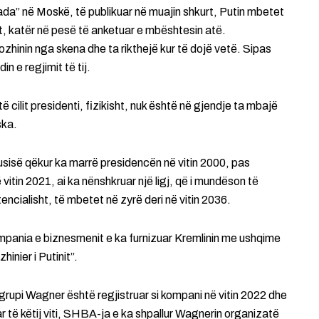
ada” në Moskë, të publikuar në muajin shkurt, Putin mbetet
t, katër në pesë të anketuar e mbështesin atë.
inin nga skena dhe ta rikthejë kur të dojë vetë. Sipas
n e regjimit të tij.
 cilit presidenti, fizikisht, nuk është në gjendje ta mbajë
ska.
Rusisë qëkur ka marrë presidencën në vitin 2000, pas
 vitin 2021, ai ka nënshkruar një ligj, që i mundëson të
encialisht, të mbetet në zyrë deri në vitin 2036.
ompania e biznesmenit e ka furnizuar Kremlinin me ushqime
inier i Putinit”.
 grupi Wagner është regjistruar si kompani në vitin 2022 dhe
r të këtij viti, SHBA-ja e ka shpallur Wagnerin organizatë