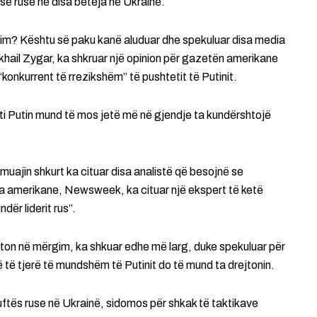
isë ruse në disa beteja në Ukrainë.
mbim? Kështu së paku kanë aluduar dhe spekuluar disa media
khail Zygar, ka shkruar një opinion për gazetën amerikane
konkurrent të rrezikshëm” të pushtetit të Putinit.
oti Putin mund të mos jetë më në gjendje ta kundërshtojë
 muajin shkurt ka cituar disa analistë që besojnë se
ta amerikane, Newsweek, ka cituar një ekspert të ketë
dër liderit rus”.
i jeton në mërgim, ka shkuar edhe më larg, duke spekuluar për
 të tjerë të mundshëm të Putinit do të mund ta drejtonin.
luftës ruse në Ukrainë, sidomos për shkak të taktikave