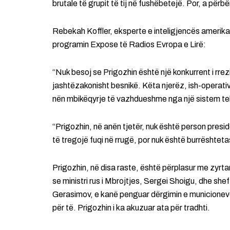
brutale të grupit të tij në fushëbetejë. Por, a përb
Rebekah Koffler, eksperte e inteligjencës amerikan
programin Expose të Radios Evropa e Lirë:
“Nuk besoj se Prigozhin është një konkurrent i rrez
jashtëzakonisht besnikë. Këta njerëz, ish-operativ
nën mbikëqyrje të vazhdueshme nga një sistem tekn
“Prigozhin, në anën tjetër, nuk është person presid
të tregojë fuqi në rrugë, por nuk është burrështetas
Prigozhin, në disa raste, është përplasur me zyrta
se ministri rus i Mbrojtjes, Sergei Shoigu, dhe shef
Gerasimov, e kanë penguar dërgimin e municioneve 
për të. Prigozhin i ka akuzuar ata për tradhti.