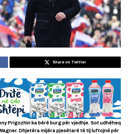
Share on Twitter
geny Prigozhin ka bërë burg për vjedhje. Sot udhëheq
gner. Dhjetëra mijëra pjesëtarë të tij luftojnë për