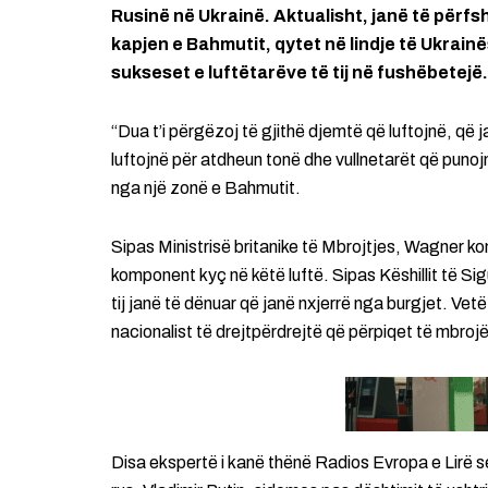
Rusinë në Ukrainë. Aktualisht, janë të përf
kapjen e Bahmutit, qytet në lindje të Ukrain
sukseset e luftëtarëve të tij në fushëbetejë.
“Dua t’i përgëzoj të gjithë djemtë që luftojnë, që ja
luftojnë për atdheun tonë dhe vullnetarët që puno
nga një zonë e Bahmutit.
Sipas Ministrisë britanike të Mbrojtjes, Wagner 
komponent kyç në këtë luftë. Sipas Këshillit të S
tij janë të dënuar që janë nxjerrë nga burgjet. Vetë
nacionalist të drejtpërdrejtë që përpiqet të mbrojë
Disa ekspertë i kanë thënë Radios Evropa e Lirë s