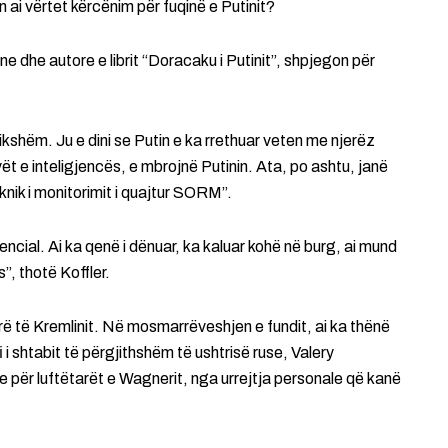
ën ai vërtet kërcënim për fuqinë e Putinit?
e dhe autore e librit “Doracaku i Putinit”, shpjegon për
ikshëm. Ju e dini se Putin e ka rrethuar veten me njerëz
ët e inteligjencës, e mbrojnë Putinin. Ata, po ashtu, janë
ik i monitorimit i quajtur SORM”.
encial. Ai ka qenë i dënuar, ka kaluar kohë në burg, ai mund
”, thotë Koffler.
rë të Kremlinit. Në mosmarrëveshjen e fundit, ai ka thënë
i i shtabit të përgjithshëm të ushtrisë ruse, Valery
për luftëtarët e Wagnerit, nga urrejtja personale që kanë