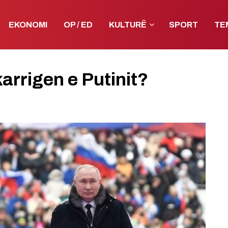
EKONOMI
OP / ED
KULTURË
SPORT
TE
arrigen e Putinit?