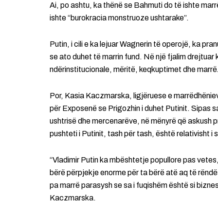
Ai, po ashtu, ka thënë se Bahmuti do të ishte marrë
ishte “burokracia monstruoze ushtarake”.
Putin, i cili e ka lejuar Wagnerin të operojë, ka pr
se ato duhet të marrin fund. Në një fjalim drejtuar
ndërinstitucionale, mëritë, keqkuptimet dhe marrëz
Por, Kasia Kaczmarska, ligjëruese e marrëdhëniev
për Exposenë se Prigozhin i duhet Putinit. Sipas saj
ushtrisë dhe mercenarëve, në mënyrë që askush p
pushteti i Putinit, tash për tash, është relativisht i s
“Vladimir Putin ka mbështetje popullore pas vete
bërë përpjekje enorme për ta bërë atë aq të rënd
pa marrë parasysh se sa i fuqishëm është si biznes
Kaczmarska.