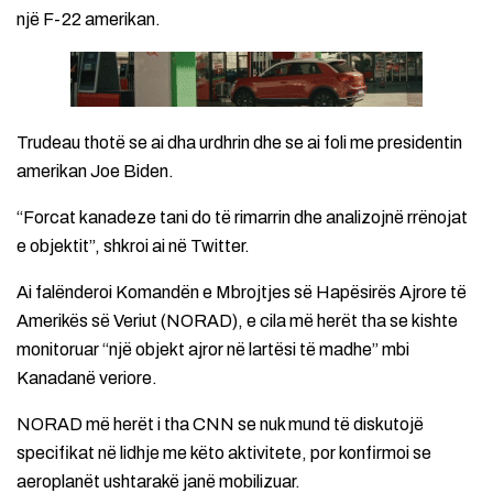
një F-22 amerikan.
Trudeau thotë se ai dha urdhrin dhe se ai foli me presidentin
amerikan Joe Biden.
“Forcat kanadeze tani do të rimarrin dhe analizojnë rrënojat
e objektit”, shkroi ai në Twitter.
Ai falënderoi Komandën e Mbrojtjes së Hapësirës Ajrore të
Amerikës së Veriut (NORAD), e cila më herët tha se kishte
monitoruar “një objekt ajror në lartësi të madhe” mbi
Kanadanë veriore.
NORAD më herët i tha CNN se nuk mund të diskutojë
specifikat në lidhje me këto aktivitete, por konfirmoi se
aeroplanët ushtarakë janë mobilizuar.