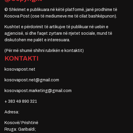
© Shkrimet e publikuara në këtë platformë, janë prodhime të
Kosova Post (ose të mediumeve me të cilat bashkëpunon).
Kushtet e përdorimit të artikujve të publikuar në uebin e
agjencisë, si dhe faqet zyrtare në rrjetet sociale, mund të
diskutohen me palët e interesuara.
(Për më shumë shihni rubrikën e kontaktit)
KONTAKTI
kosovapost.net
kosovapost.net@gmail.com
kosovapost.marketing@gmail.com
+ 383 49 890 321
Adresa:
Kosovë/ Prishtinë
Rruga: Garibaldi;