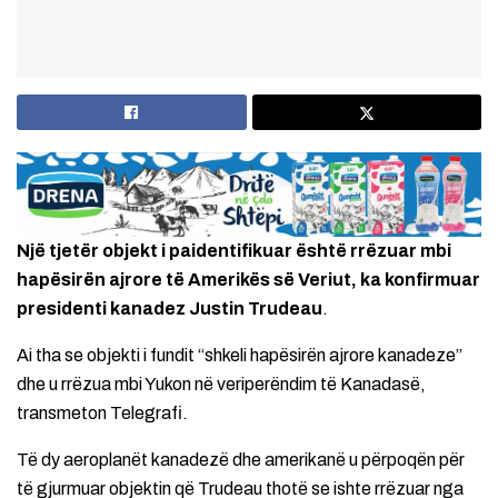
Një tjetër objekt i paidentifikuar është rrëzuar mbi
hapësirën ajrore të Amerikës së Veriut, ka konfirmuar
presidenti kanadez Justin Trudeau
.
Ai tha se objekti i fundit “shkeli hapësirën ajrore kanadeze”
dhe u rrëzua mbi Yukon në veriperëndim të Kanadasë,
transmeton Telegrafi.
Të dy aeroplanët kanadezë dhe amerikanë u përpoqën për
të gjurmuar objektin që Trudeau thotë se ishte rrëzuar nga