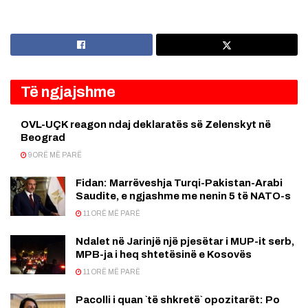
Të ngjajshme
OVL-UÇK reagon ndaj deklaratës së Zelenskyt në
Beograd
9 ORË MË PARË
Fidan: Marrëveshja Turqi-Pakistan-Arabi
Saudite, e ngjashme me nenin 5 të NATO-s
11 ORË MË PARË
Ndalet në Jarinjë një pjesëtar i MUP-it serb,
MPB-ja i heq shtetësinë e Kosovës
11 ORË MË PARË
Pacolli i quan `të shkretë` opozitarët: Po