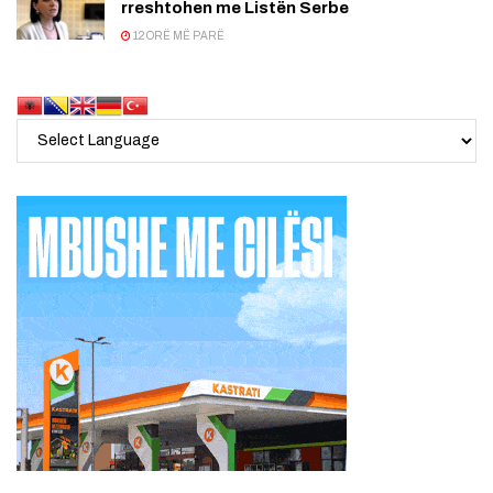
rreshtohen me Listën Serbe
12 ORË MË PARË