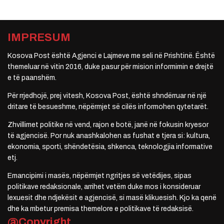
IMPRESUM
Kosova Post është Agjenci e Lajmeve me seli në Prishtinë. Është
themeluar në vitin 2016, duke pasur për mision informimin e drejtë
e të paanshëm.
Për rrjedhojë, prej vitesh, Kosova Post, është shndërruar në një
dritare të besueshme, nëpërmjet së cilës informohen qytetarët.
Zhvillimet politike në vend, rajon e botë, janë në fokusin kryesor
të agjencisë. Por nuk anashkalohen as fushat e tjera si: kultura,
ekonomia, sporti, shëndetësia, shkenca, teknologjia informative
etj.
Emancipimi i masës, nëpërmjet ngritjes së vetëdijes, sipas
politikave redaksionale, arrihet vetëm duke mos i konsideruar
lexuesit dhe ndjekësit e agjencisë, si masë klikuesish. Kjo ka qenë
dhe ka mbetur premisa themelore e politikave të redaksisë.
@Copyright