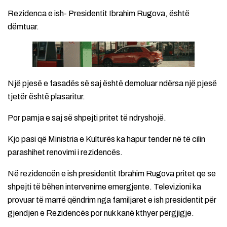
Rezidenca e ish- Presidentit Ibrahim Rugova, është
dëmtuar.
Një pjesë e fasadës së saj është demoluar ndërsa një pjesë
tjetër është plasaritur.
Por pamja e saj së shpejti pritet të ndryshojë.
Kjo pasi që Ministria e Kulturës ka hapur tender në të cilin
parashihet renovimi i rezidencës.
Në rezidencën e ish presidentit Ibrahim Rugova pritet qe se
shpejti të bëhen intervenime emergjente. Televizioni ka
provuar të marrë qëndrim nga familjaret e ish presidentit për
gjendjen e Rezidencës por nuk kanë kthyer përgjigje.