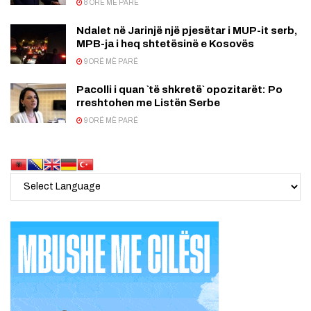
8 ORË MË PARË
Ndalet në Jarinjë një pjesëtar i MUP-it serb,
MPB-ja i heq shtetësinë e Kosovës
9 ORË MË PARË
Pacolli i quan `të shkretë` opozitarët: Po
rreshtohen me Listën Serbe
9 ORË MË PARË