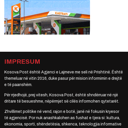
IMPRESUM
Kosova Post është Agjenci e Lajmeve me seli në Prishtinë. Është
themeluar në vitin 2016, duke pasur për mision informimin e drejtë
e të paanshëm.
Për rrjedhojë, prej vitesh, Kosova Post, është shndërruar në një
dritare të besueshme, nëpërmjet së cilës informohen qytetarët.
Zhvillimet politike në vend, rajon e botë, janë në fokusin kryesor
të agjencisë. Por nuk anashkalohen as fushat e tjera si: kultura,
ekonomia, sporti, shëndetësia, shkenca, teknologjia informative