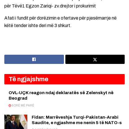
për Tëvë1 Egzon Zariqi- zv.drejtor i prokurimit
Afati i fundit për dorëzimin e ofertave për pjesëmarrje në
këtë tender ishte deri më 3 shkurt.
Të ngjajshme
OVL-UÇK reagon ndaj deklaratës së Zelenskyt në
Beograd
6 ORË MË PARË
Fidan: Marrëveshja Turqi-Pakistan-Arabi
Saudite, e ngjashme me nenin 5 të NATO-s