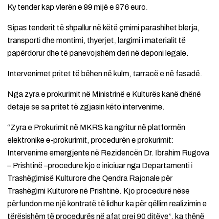
Ky tender kap vlerën e 99 mijë e 976 euro.
Sipas tenderit të shpallur në këtë çmimi parashihet blerja,
transporti dhe montimi, thyerjet, largimi i materialit të
papërdorur dhe të panevojshëm deri në deponi legale.
Intervenimet pritet të bëhen në kulm, tarracë e në fasadë.
Nga zyra e prokurimit në Ministrinë e Kulturës kanë dhënë
detaje se sa pritet të zgjasin këto intervenime.
“Zyra e Prokurimit në MKRS ka ngritur në platformën
elektronike e-prokurimit, procedurën e prokurimit:
Intervenime emergjente në Rezidencën Dr. Ibrahim Rugova
– Prishtinë –procedure kjo e iniciuar nga Departamenti i
Trashëgimisë Kulturore dhe Qendra Rajonale për
Trashëgimi Kulturore në Prishtinë. Kjo procedurë nëse
përfundon me një kontratë të lidhur ka për qëllim realizimin e
tërësishëm të procedurës në afat prej 90 ditëve”, ka thënë