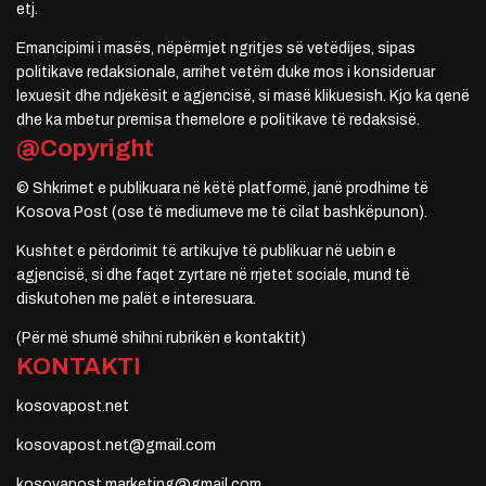
etj.
Emancipimi i masës, nëpërmjet ngritjes së vetëdijes, sipas
politikave redaksionale, arrihet vetëm duke mos i konsideruar
lexuesit dhe ndjekësit e agjencisë, si masë klikuesish. Kjo ka qenë
dhe ka mbetur premisa themelore e politikave të redaksisë.
@Copyright
© Shkrimet e publikuara në këtë platformë, janë prodhime të
Kosova Post (ose të mediumeve me të cilat bashkëpunon).
Kushtet e përdorimit të artikujve të publikuar në uebin e
agjencisë, si dhe faqet zyrtare në rrjetet sociale, mund të
diskutohen me palët e interesuara.
(Për më shumë shihni rubrikën e kontaktit)
KONTAKTI
kosovapost.net
kosovapost.net@gmail.com
kosovapost.marketing@gmail.com