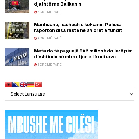
djathtë me Ballkanin
2 ORË MË PARË
Marihuanë, hashash e kokainë: Policia
raporton disa raste në 24 orët e fundit
4 ORË MË PARË
Meta do të paguajë 942 milionë dollarë për
dështimin në mbrojtjen e të miturve
5 ORË MË PARË