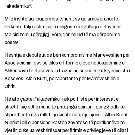
“akademiku”.
Mllefi ishte aq i papërmbajtshëm, sa që ai nuk pranoi të
kërkonte falje ashtu siç e obligonte rregullorja e Kuvendit.
Me cinizëm u përgjigj- vërejtjen mund të ma dërgoni me
postë!
Heshtja e deputetit që bëri kompromis me Marrëveshjen për
Asociacionin, pas së cilës e fitoi një ulëse në Akademinë e
Shkencave të Kosovës, u trazua në seancën ku kryeministri i
Kosovës, Albin Kurti, po raportonte për Marrëveshjen e
Ohrit.
Në ato çaste, “akademiku” nuk po fliste për interesat e
shtetit, siç edhe mund të pritej nga opinioni, por zgjodhi të
shpërthente nga mllefi që kishte ndaj një njeriu – Albin Kurtit.
Njeriut i cili e pensionoi kastën zhvatëse të politikanëve të
vjetër, duke ua vështirësuar përfitimin e privilegjeve të cilat i