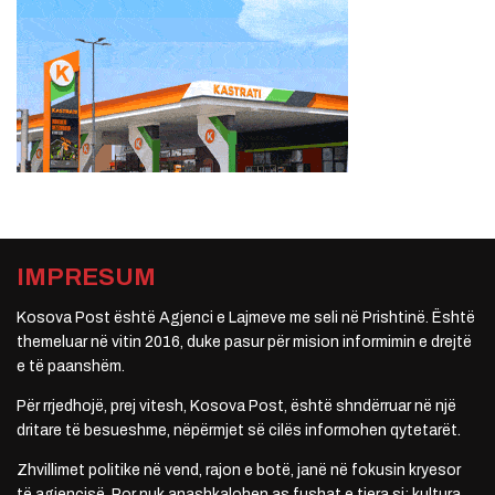
IMPRESUM
Kosova Post është Agjenci e Lajmeve me seli në Prishtinë. Është
themeluar në vitin 2016, duke pasur për mision informimin e drejtë
e të paanshëm.
Për rrjedhojë, prej vitesh, Kosova Post, është shndërruar në një
dritare të besueshme, nëpërmjet së cilës informohen qytetarët.
Zhvillimet politike në vend, rajon e botë, janë në fokusin kryesor
të agjencisë. Por nuk anashkalohen as fushat e tjera si: kultura,