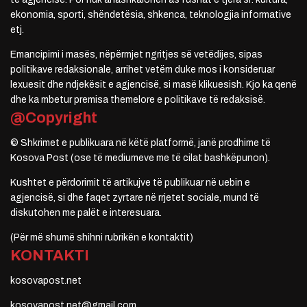
ekonomia, sporti, shëndetësia, shkenca, teknologjia informative
etj.
Emancipimi i masës, nëpërmjet ngritjes së vetëdijes, sipas
politikave redaksionale, arrihet vetëm duke mos i konsideruar
lexuesit dhe ndjekësit e agjencisë, si masë klikuesish. Kjo ka qenë
dhe ka mbetur premisa themelore e politikave të redaksisë.
@Copyright
© Shkrimet e publikuara në këtë platformë, janë prodhime të
Kosova Post (ose të mediumeve me të cilat bashkëpunon).
Kushtet e përdorimit të artikujve të publikuar në uebin e
agjencisë, si dhe faqet zyrtare në rrjetet sociale, mund të
diskutohen me palët e interesuara.
(Për më shumë shihni rubrikën e kontaktit)
KONTAKTI
kosovapost.net
kosovapost.net@gmail.com