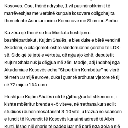
Kosovës. Ose, thënë ndryshe, 1 vit pas nënshkrimit të
marrëveshjes me Serbinë kur pala kosovare obligohej ta
themelonte Asociacionin e Komunave me Shumicë Serbe.
Ka zëra që thonë se Isa Mustafa heshtjen e
bashkëpartiakut, Kujtim Shalës, e bleu duke e bërë vend në
Akademi, e cila qëmoti është shndërruar në çerdhe të LDK-
së. Sido që të jetë e vërteta, që nga ajo kohë, deputetit
Kujtim Shala nuk ju dëgjua më zëri. Madje, atij i ndahej nga
Akademia e Kosovës edhe “Shpërblim Kombëtar” në vlerë
të rreth 18 mijë eurove, duke i çuar të ardhurat vjetore të tij
në 72 mijë e 144 euro.
Heshtja e Kujtim Shalës i cili të gjitha gradat shkencore, i
kishte mbërritur brenda 4-5 viteve, në rrethana kur secilit
studiues i duhen mesatarisht 8-10 vite, u trazua në seancën
e fundit të Kuvendit të Kosovës kur ai në adresë të Albin
Kurti, lëshoi një sharje të padëgjuar më parë nga goja e një