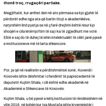
thonë troç, rrugaçëri partiake.
Megjithatë, kur arrihet deri në ato përmasa sa kjo gjuhë të
përdorët edhe nga ata që bartin titujt e akademikëve,
natyrshëm lind pyetja se në çfarë drejtimi është nisur kjo
shoqëri e cila letërnjoftim të saj i ka të zgjedhurit me votë.
Elitë e saj do të duhej të ishin intelektualët të cilët janë pjesë
e institucioneve më të larta shkencore.
Por, ja që në realitetin e përditshmërisë sonë, Kuvendi i
Kosovës ishte dëshmitar i ofendimit të paprecedentë të
deputetit Kujtim Shala, i cili është edhe akademik në
Akademinë e Shkencave të Kosovës.
Kujtim Shala, u bë pjesë e këtij institucioni të rëndësishëm në
vitin 2016, në kohën kur Isa Mustafa ishte kryeministër i