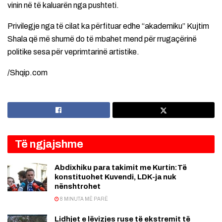
vinin në të kaluarën nga pushteti.
Privilegje nga të cilat ka përfituar edhe “akademiku” Kujtim
Shala që më shumë do të mbahet mend për rrugaçërinë
politike sesa për veprimtarinë artistike.
/Shqip.com
Të ngjajshme
Abdixhiku para takimit me Kurtin:Të
konstituohet Kuvendi, LDK-ja nuk
nënshtrohet
8 MINUTA MË PARË
Lidhjet e lëvizjes ruse të ekstremit të