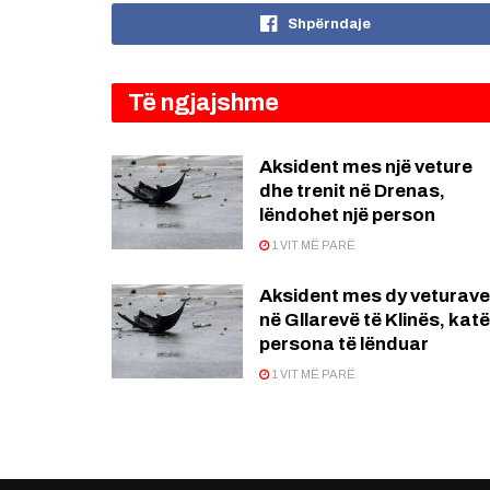
Shpërndaje
Të ngjajshme
Aksident mes një veture
dhe trenit në Drenas,
lëndohet një person
1 VIT MË PARË
Aksident mes dy veturave
në Gllarevë të Klinës, katë
persona të lënduar
1 VIT MË PARË