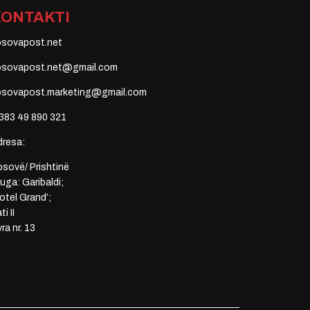
KONTAKTI
osovapost.net
osovapost.net@gmail.com
osovapost.marketing@gmail.com
383 49 890 321
dresa:
sovë/ Prishtinë
uga: Garibaldi;
otel Grand’;
ti II
ra nr. 13