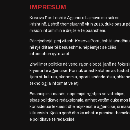
IMPRESUM
Kosova Post është Agjenci e Lajmeve me seli në
Prishtinë. Është themeluar në vitin 2016, duke pasur pë
mision informimin e drejtë e të paanshëm.
Për rrjedhojë, prej vitesh, Kosova Post, është shndërru
në një dritare të besueshme, nëpërmjet së cilës
informohen qytetarët.
Zhvillimet politike në vend, rajon e botë, janë në fokusi
kryesor të agjencisë. Por nuk anashkalohen as fushat
tjera si: kultura, ekonomia, sporti, shëndetësia, shkenc
teknologjia informative etj.
Emancipimi i masës, nëpërmjet ngritjes së vetëdijes,
sipas politikave redaksionale, arrihet vetëm duke mos i
konsideruar lexuesit dhe ndjekësit e agjencisë, si mas
klikuesish. Kjo ka qenë dhe ka mbetur premisa themelo
e politikave të redaksisë.