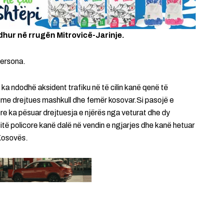
dhur në rrugën Mitrovicë-Jarinje.
persona.
 ka ndodhë aksident trafiku në të cilin kanë qenë të
 me drejtues mashkull dhe femër kosovar.Si pasojë e
e ka pësuar drejtuesja e njërës nga veturat dhe dy
sitë policore kanë dalë në vendin e ngjarjes dhe kanë hetuar
 Kosovës.