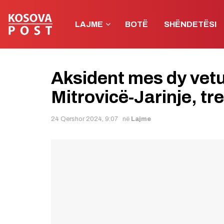
LAJME
BOTË
SHËNDETËSI
Aksident mes dy vet
Mitrovicë-Jarinje, tr
24 Qershor 2024, 9:07
në
Lajme