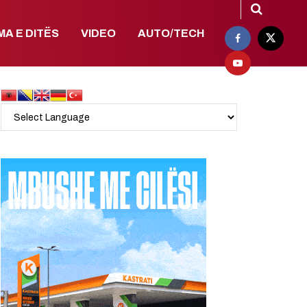
MA E DITËS
VIDEO
AUTO/TECH