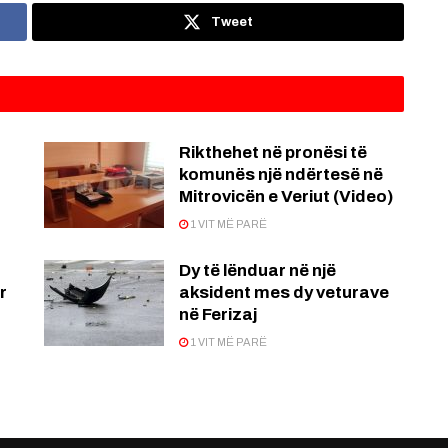
Tweet
Rikthehet në pronësi të
komunës një ndërtesë në
Mitrovicën e Veriut (Video)
1 VIT MË PARË
Dy të lënduar në një
r
aksident mes dy veturave
në Ferizaj
1 VIT MË PARË