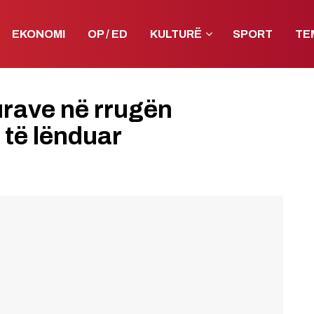
EKONOMI
OP / ED
KULTURË
SPORT
TE
urave në rrugën
e të lënduar