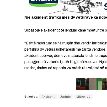
Një aksident trafiku mes dy veturave ka ndo
Si pasojë e aksidentit të lënduar kanë mbetur tre 
“Është raportuar se në rrugën dhe vendin lartcekur
përfshira dy vetura udhëtarësh me targa vendore,
aksidentit përveç dëmeve materiale lëndime trupor
pasagjerë të veturës tjetër të gjithë kosovar. Një
rastin”, thuhet në raportin 24 orësh të Policisë së
Etiketat:
Aksident
Jarinje
Mitrovicë