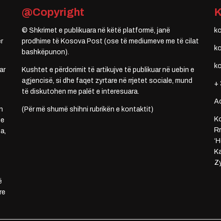
@Copyright
© Shkrimet e publikuara në këtë platformë, janë
k
r
prodhime të Kosova Post (ose të mediumeve me të cilat
k
bashkëpunon).
k
ar
Kushtet e përdorimit të artikujve të publikuar në uebin e
agjencisë, si dhe faqet zyrtare në rrjetet sociale, mund
+ 
të diskutohen me palët e interesuara.
A
n
(Për më shumë shihni rubrikën e kontaktit)
Ko
 e
Rr
a,
‘H
Ka
Zy
ë
re