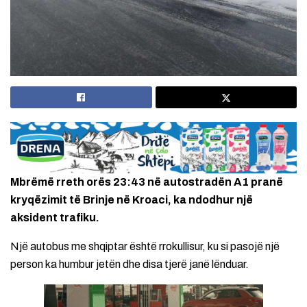
Mbrëmë rreth orës 23:43 në autostradën A1 pranë
kryqëzimit të Brinje në Kroaci, ka ndodhur një
aksident trafiku.
Një autobus me shqiptar është rrokullisur, ku si pasojë një
person ka humbur jetën dhe disa tjerë janë lënduar.