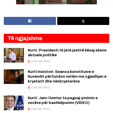
Të ngjajshme
Kurti: Presidenti të jetë jashtë kësaj skene
aktuale politike
2 ORË MË PARË
Kurti insiston: Seanca konstituive e
Kuvendit përfundon vetëm me zgjedhjen e
kryetarit dhe nënkryetarëve
2 ORË MË PARË
Kurti: Jam i lumtur ta paguaj çmimin e
vezëve për bashkëpunim (VIDEO)
2 ORË MË PARË