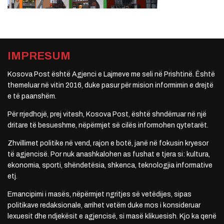
IMPRESUM
Kosova Post është Agjenci e Lajmeve me seli në Prishtinë. Është
themeluar në vitin 2016, duke pasur për mision informimin e drejtë
e të paanshëm.
Për rrjedhojë, prej vitesh, Kosova Post, është shndërruar në një
dritare të besueshme, nëpërmjet së cilës informohen qytetarët.
Zhvillimet politike në vend, rajon e botë, janë në fokusin kryesor
të agjencisë. Por nuk anashkalohen as fushat e tjera si: kultura,
ekonomia, sporti, shëndetësia, shkenca, teknologjia informative
etj.
Emancipimi i masës, nëpërmjet ngritjes së vetëdijes, sipas
politikave redaksionale, arrihet vetëm duke mos i konsideruar
lexuesit dhe ndjekësit e agjencisë, si masë klikuesish. Kjo ka qenë