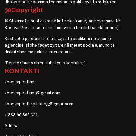
dhe ka mbetur premisa themelore e politikave të redaksisë.
@Copyright
© Shkrimet e publikuara në këtë platformë, janë prodhime të
Kosova Post (ose të mediumeve me të cilat bashkëpunon).
Kushtet e përdorimit të artikujve të publikuar në uebin e
agjencisë, si dhe faqet zyrtare në rrjetet sociale, mund të
diskutohen me palët e interesuara.
(Për më shumë shihni rubrikën e kontaktit)
KONTAKTI
kosovapost.net
kosovapost.net@gmail.com
kosovapost.marketing@gmail.com
+ 383 49 890 321
Adresa: