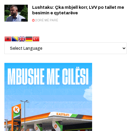
Lushtaku: Çka mbjell korr, LVV po tallet me
besimin e qytetarëve
2 ORË MË PARË