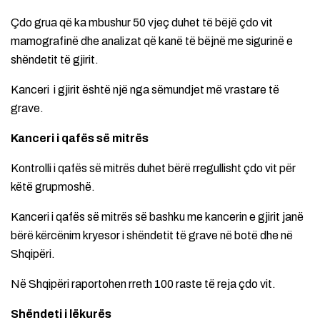
Çdo grua që ka mbushur 50 vjeç duhet të bëjë çdo vit
mamografinë dhe analizat që kanë të bëjnë me sigurinë e
shëndetit të gjirit.
Kanceri i gjirit është një nga sëmundjet më vrastare të
grave.
Kanceri i qafës së mitrës
Kontrolli i qafës së mitrës duhet bërë rregullisht çdo vit për
këtë grupmoshë.
Kanceri i qafës së mitrës së bashku me kancerin e gjirit janë
bërë kërcënim kryesor i shëndetit të grave në botë dhe në
Shqipëri.
Në Shqipëri raportohen rreth 100 raste të reja çdo vit.
Shëndeti i lëkurës