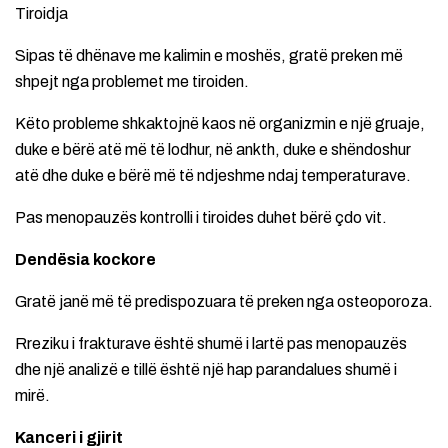
Tiroidja
Sipas të dhënave me kalimin e moshës, gratë preken më
shpejt nga problemet me tiroiden.
Këto probleme shkaktojnë kaos në organizmin e një gruaje,
duke e bërë atë më të lodhur, në ankth, duke e shëndoshur
atë dhe duke e bërë më të ndjeshme ndaj temperaturave.
Pas menopauzës kontrolli i tiroides duhet bërë çdo vit.
Dendësia kockore
Gratë janë më të predispozuara të preken nga osteoporoza.
Rreziku i frakturave është shumë i lartë pas menopauzës
dhe një analizë e tillë është një hap parandalues shumë i
mirë.
Kanceri i gjirit