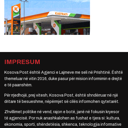
IMPRESUM
Kosova Post është Agjenci e Lajmeve me seli në Prishtinë. Është
themeluar në vitin 2016, duke pasur për mision informimin e drejtë
e të paanshëm.
Për rrjedhojë, prej vitesh, Kosova Post, është shndërruar në një
dritare të besueshme, nëpërmjet së cilës informohen qytetarët.
Zhvillimet politike në vend, rajon e botë, janë në fokusin kryesor
të agjencisë. Por nuk anashkalohen as fushat e tjera si: kultura,
ekonomia, sporti, shëndetësia, shkenca, teknologjia informative