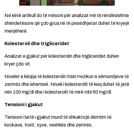
Në këtë artikull do të mësoni për analizat më të rëndësishme
shëndetësore që çdo grua në të pesëdhjetat duhet të kryejë
menjëherë.
Kolesteroli dhe trigliceridet
Analizat e gjakut për kolesterolin dhe trigliceridet duhen
kryer çdo vit.
Nivelet e këqija të kolesterolit rrisin rrezikun e sëmundjeve të
zemrës dhe ishemisë. Niveli i kolesterolit të keq duhet të jetë
nën 100 mg/dl dhe i kolesterolit të mirë mbi 60 mg/dl.
Tensioni i gjakut
Tensioni i lartë i gjakut mund të shkaktojë dëmtim të
kockave, trurit, syve, veshkës dhe zemrës.