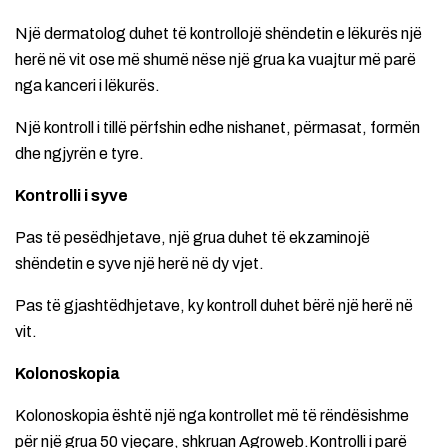
Një dermatolog duhet të kontrollojë shëndetin e lëkurës një
herë në vit ose më shumë nëse një grua ka vuajtur më parë
nga kanceri i lëkurës.
Një kontroll i tillë përfshin edhe nishanet, përmasat, formën
dhe ngjyrën e tyre.
Kontrolli i syve
Pas të pesëdhjetave, një grua duhet të ekzaminojë
shëndetin e syve një herë në dy vjet.
Pas të gjashtëdhjetave, ky kontroll duhet bërë një herë në
vit.
Kolonoskopia
Kolonoskopia është një nga kontrollet më të rëndësishme
për një grua 50 vjeçare, shkruan Agroweb.Kontrolli i parë