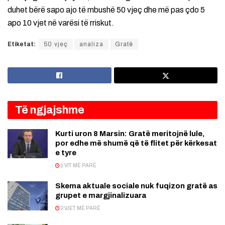
duhet bërë sapo ajo të mbushë 50 vjeç dhe më pas çdo 5
apo 10 vjet në varësi të rriskut.
Etiketat:
50 vjeç
analiza
Gratë
Të ngjajshme
Kurti uron 8 Marsin: Gratë meritojnë lule,
por edhe më shumë që të flitet për kërkesat
e tyre
1 VIT MË PARË
Skema aktuale sociale nuk fuqizon gratë as
grupet e margjinalizuara
2 VJET MË PARË