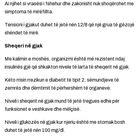
Ai njihet si vrasësi i fshehur dhe zakonisht nuk shoqërohet me
simptoma të mirëfillta.
Tensioni i gjakut duhet të jetë nën 12/8 që një grua të gëzojë
shëndet të mirë.
Sheqeri në gjak
Me kalimin e moshës, organizmi është më rezistent ndaj
insulinës gjë që shkakton nivele të larta të sheqerit në gjak.
Këto rrisin rrezikun e diabetit të tipit 2, sëmundjeve të
zemrës dhe dëmtimit të përhershëm të organeve.
Niveli i sheqerit në gjak mund të jetë tregues edhe për
funksionet e veshkave dhe mëlçisë.
Niveli i glukozës në gjak kur njeriu është me stomak bosh
duhet të jetë nën 100 mg/dl.