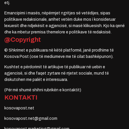
etj.
Emancipimi i masës, nëpërmjet ngritjes së vetëdijes, sipas
politikave redaksionale, arrihet vetëm duke mos i konsideruar
lexuesit dhe ndjekësit e agjencisë, si masë klikuesish. Kjo ka qenë
dhe ka mbetur premisa themelore e politikave të redaksisë.
@Copyright
© Shkrimet e publikuara në këtë platformë, janë prodhime të
Kosova Post (ose të mediumeve me të cilat bashkëpunon).
Kushtet e përdorimit të artikujve të publikuar në uebin e
agjencisë, si dhe faqet zyrtare në rrjetet sociale, mund të
diskutohen me palët e interesuara.
(Për më shumë shihni rubrikën e kontaktit)
KONTAKTI
kosovapost.net
kosovapost.net@gmail.com
kosovapost.marketing@gmail.com