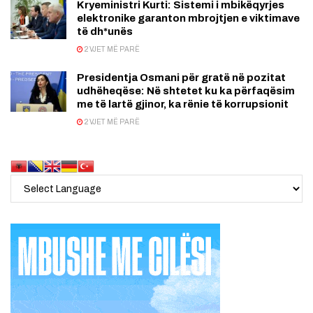
Kryeministri Kurti: Sistemi i mbikëqyrjes
elektronike garanton mbrojtjen e viktimave
të dh*unës
2 VJET MË PARË
Presidentja Osmani për gratë në pozitat
udhëheqëse: Në shtetet ku ka përfaqësim
me të lartë gjinor, ka rënie të korrupsionit
2 VJET MË PARË