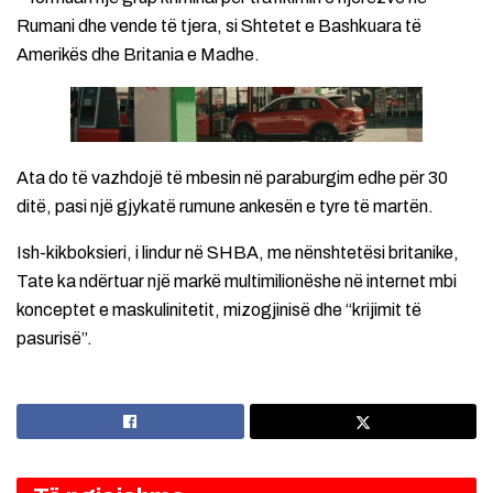
Rumani dhe vende të tjera, si Shtetet e Bashkuara të
Amerikës dhe Britania e Madhe.
Ata do të vazhdojë të mbesin në paraburgim edhe për 30
ditë, pasi një gjykatë rumune ankesën e tyre të martën.
Ish-kikboksieri, i lindur në SHBA, me nënshtetësi britanike,
Tate ka ndërtuar një markë multimilionëshe në internet mbi
konceptet e maskulinitetit, mizogjinisë dhe “krijimit të
pasurisë”.