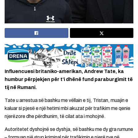
Influencuesi britaniko-amerikan, Andrew Tate, ka
humbur përpjekjen për t’i dhënë fund paraburgimit të
tij në Rumani.
Tate u arrestua së bashku me vëllain e tij, Tristan, muajin e
kaluar si pjesë e një hetimi mbi akuzat për trafikim me qenie
njerëzore dhe përdhunim, të cilat ata i mohojnë.
Autoritetet dyshojnë se dyshja, së bashku me dy gra rumune
– formuan një grup kriminal për trafikimin e njerëzve në