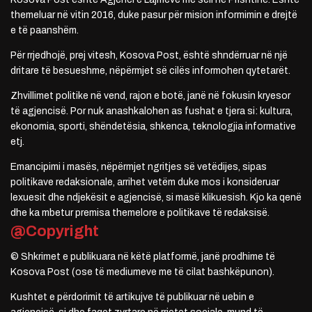
themeluar në vitin 2016, duke pasur për mision informimin e drejtë
e të paanshëm.
Për rrjedhojë, prej vitesh, Kosova Post, është shndërruar në një
dritare të besueshme, nëpërmjet së cilës informohen qytetarët.
Zhvillimet politike në vend, rajon e botë, janë në fokusin kryesor
të agjencisë. Por nuk anashkalohen as fushat e tjera si: kultura,
ekonomia, sporti, shëndetësia, shkenca, teknologjia informative
etj.
Emancipimi i masës, nëpërmjet ngritjes së vetëdijes, sipas
politikave redaksionale, arrihet vetëm duke mos i konsideruar
lexuesit dhe ndjekësit e agjencisë, si masë klikuesish. Kjo ka qenë
dhe ka mbetur premisa themelore e politikave të redaksisë.
@Copyright
© Shkrimet e publikuara në këtë platformë, janë prodhime të
Kosova Post (ose të mediumeve me të cilat bashkëpunon).
Kushtet e përdorimit të artikujve të publikuar në uebin e