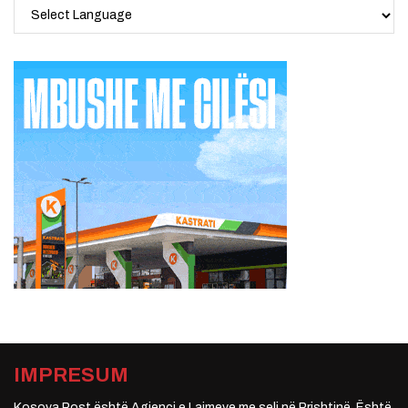
IMPRESUM
Kosova Post është Agjenci e Lajmeve me seli në Prishtinë. Është