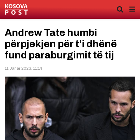
Andrew Tate humbi
përpjekjen për t’i dhënë
fund paraburgimit të tij
11 Janar 2023, 11:14