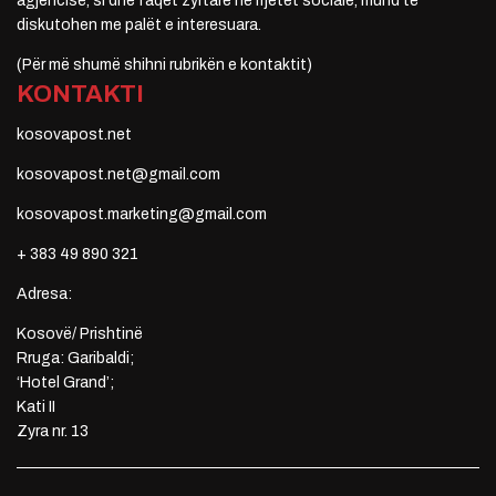
agjencisë, si dhe faqet zyrtare në rrjetet sociale, mund të
diskutohen me palët e interesuara.
(Për më shumë shihni rubrikën e kontaktit)
KONTAKTI
kosovapost.net
kosovapost.net@gmail.com
kosovapost.marketing@gmail.com
+ 383 49 890 321
Adresa:
Kosovë/ Prishtinë
Rruga: Garibaldi;
‘Hotel Grand’;
Kati II
Zyra nr. 13