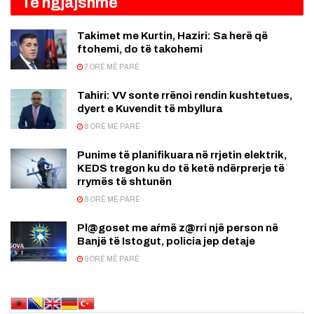
Të ngjajshme
Takimet me Kurtin, Haziri: Sa herë që
ftohemi, do të takohemi
7 ORË MË PARË
Tahiri: VV sonte rrënoi rendin kushtetues,
dyert e Kuvendit të mbyllura
8 ORË MË PARË
Punime të planifikuara në rrjetin elektrik,
KEDS tregon ku do të ketë ndërprerje të
rrymës të shtunën
8 ORË MË PARË
Pl@goset me aŕmë z@rri një person në
Banjë të Istogut, policia jep detaje
9 ORË MË PARË