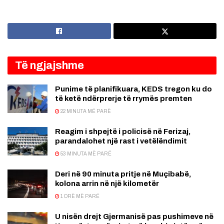
Të ngjajshme
Punime të planifikuara, KEDS tregon ku do
të ketë ndërprerje të rrymës premten
22 MINUTA MË PARË
Reagim i shpejtë i policisë në Ferizaj,
parandalohet një rast i vetëlëndimit
53 MINUTA MË PARË
Deri në 90 minuta pritje në Muçibabë,
kolona arrin në një kilometër
1 ORË MË PARË
U nisën drejt Gjermanisë pas pushimeve në