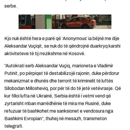
serbe.
Kjo nuk është hera e parë që ‘Anonymous’ ia bëjnë me dije
Aleksandar Vuçiqit, se nuk do të qëndrojnë duarkryq karshi
aktiviteteve të tij rrezikshme në Kosovë.
“Autokrati serb Aleksandar Vuçiq, marioneta e Vladimir
Putinit, po përpiqet të destabilizojë rajonin, duke përdorur
mekanizmat e dhunës dhe terrorit të kriminelit të luftës
Sllobodan Millosheviq, por për të do të jetë vetëvrasje. Që
kur filloi lufta në Ukrainë, Serbia është i vetmi vend që
zyrtarisht mban marrëdhënie të mira me Rusinë, duke
refuzuar të bashkohet me sanksionet e vendosura nga
Bashkimi Evropian”, thuhej në mesazh, transmeton
telegrafi.