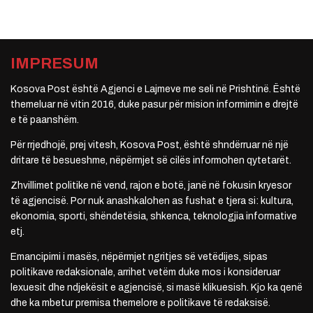
IMPRESUM
Kosova Post është Agjenci e Lajmeve me seli në Prishtinë. Është
themeluar në vitin 2016, duke pasur për mision informimin e drejtë
e të paanshëm.
Për rrjedhojë, prej vitesh, Kosova Post, është shndërruar në një
dritare të besueshme, nëpërmjet së cilës informohen qytetarët.
Zhvillimet politike në vend, rajon e botë, janë në fokusin kryesor
të agjencisë. Por nuk anashkalohen as fushat e tjera si: kultura,
ekonomia, sporti, shëndetësia, shkenca, teknologjia informative
etj.
Emancipimi i masës, nëpërmjet ngritjes së vetëdijes, sipas
politikave redaksionale, arrihet vetëm duke mos i konsideruar
lexuesit dhe ndjekësit e agjencisë, si masë klikuesish. Kjo ka qenë
dhe ka mbetur premisa themelore e politikave të redaksisë.