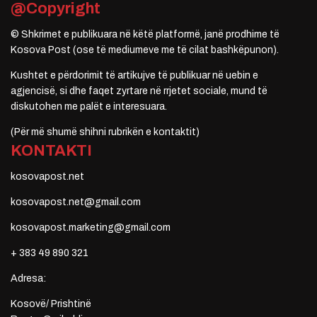
@Copyright
© Shkrimet e publikuara në këtë platformë, janë prodhime të
Kosova Post (ose të mediumeve me të cilat bashkëpunon).
Kushtet e përdorimit të artikujve të publikuar në uebin e
agjencisë, si dhe faqet zyrtare në rrjetet sociale, mund të
diskutohen me palët e interesuara.
(Për më shumë shihni rubrikën e kontaktit)
KONTAKTI
kosovapost.net
kosovapost.net@gmail.com
kosovapost.marketing@gmail.com
+ 383 49 890 321
Adresa:
Kosovë/ Prishtinë