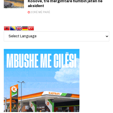
Kosovë, tre mërgimtarë humbin jetën në
aksiďent
2 ORË MË PARË