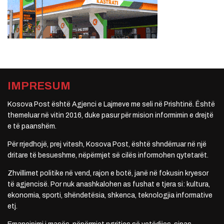
IMPRESUM
Kosova Post është Agjenci e Lajmeve me seli në Prishtinë. Është
themeluar në vitin 2016, duke pasur për mision informimin e drejtë
e të paanshëm.
Për rrjedhojë, prej vitesh, Kosova Post, është shndërruar në një
dritare të besueshme, nëpërmjet së cilës informohen qytetarët.
Zhvillimet politike në vend, rajon e botë, janë në fokusin kryesor
të agjencisë. Por nuk anashkalohen as fushat e tjera si: kultura,
ekonomia, sporti, shëndetësia, shkenca, teknologjia informative
etj.