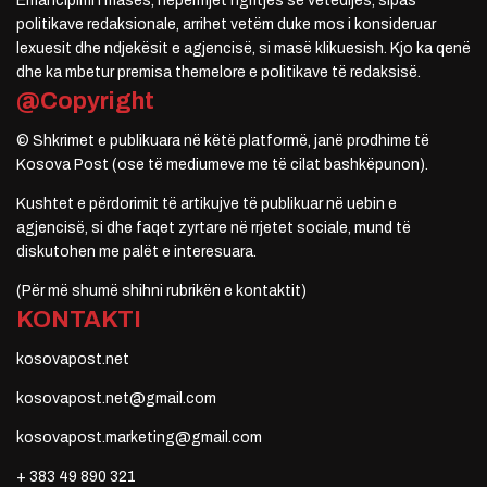
Emancipimi i masës, nëpërmjet ngritjes së vetëdijes, sipas
politikave redaksionale, arrihet vetëm duke mos i konsideruar
lexuesit dhe ndjekësit e agjencisë, si masë klikuesish. Kjo ka qenë
dhe ka mbetur premisa themelore e politikave të redaksisë.
@Copyright
© Shkrimet e publikuara në këtë platformë, janë prodhime të
Kosova Post (ose të mediumeve me të cilat bashkëpunon).
Kushtet e përdorimit të artikujve të publikuar në uebin e
agjencisë, si dhe faqet zyrtare në rrjetet sociale, mund të
diskutohen me palët e interesuara.
(Për më shumë shihni rubrikën e kontaktit)
KONTAKTI
kosovapost.net
kosovapost.net@gmail.com
kosovapost.marketing@gmail.com
+ 383 49 890 321