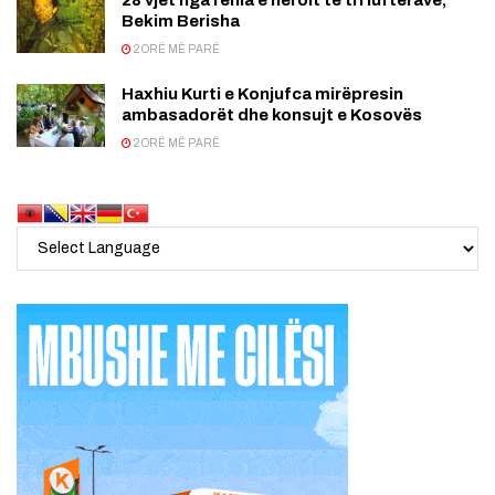
Bekim Berisha
2 ORË MË PARË
Haxhiu Kurti e Konjufca mirëpresin
ambasadorët dhe konsujt e Kosovës
2 ORË MË PARË