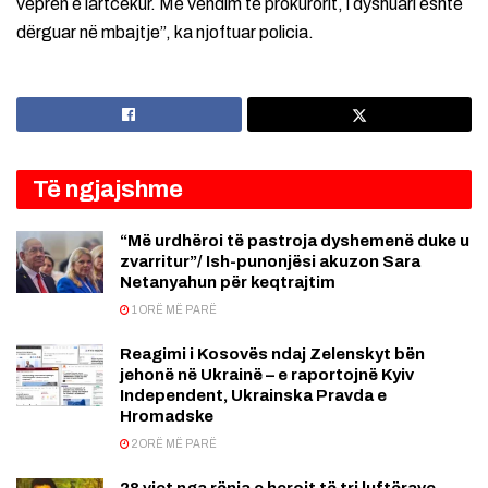
veprën e lartcekur. Me vendim të prokurorit, i dyshuari është
dërguar në mbajtje”, ka njoftuar policia.
Të ngjajshme
“Më urdhëroi të pastroja dyshemenë duke u
zvarritur”/ Ish-punonjësi akuzon Sara
Netanyahun për keqtrajtim
1 ORË MË PARË
Reagimi i Kosovës ndaj Zelenskyt bën
jehonë në Ukrainë – e raportojnë Kyiv
Independent, Ukrainska Pravda e
Hromadske
2 ORË MË PARË
28 vjet nga rënia e heroit të tri luftërave,