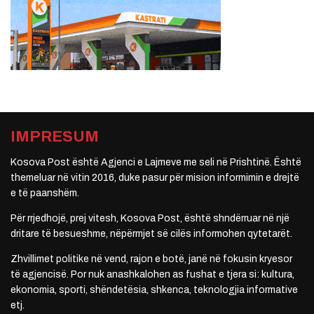
IMPRESUM
Kosova Post është Agjenci e Lajmeve me seli në Prishtinë. Është
themeluar në vitin 2016, duke pasur për mision informimin e drejtë
e të paanshëm.
Për rrjedhojë, prej vitesh, Kosova Post, është shndërruar në një
dritare të besueshme, nëpërmjet së cilës informohen qytetarët.
Zhvillimet politike në vend, rajon e botë, janë në fokusin kryesor
të agjencisë. Por nuk anashkalohen as fushat e tjera si: kultura,
ekonomia, sporti, shëndetësia, shkenca, teknologjia informative
etj.