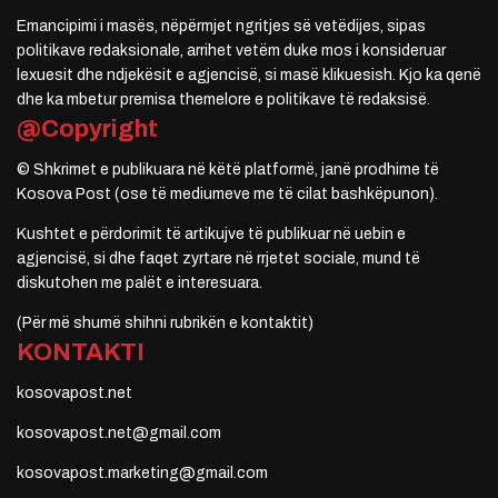
Emancipimi i masës, nëpërmjet ngritjes së vetëdijes, sipas
politikave redaksionale, arrihet vetëm duke mos i konsideruar
lexuesit dhe ndjekësit e agjencisë, si masë klikuesish. Kjo ka qenë
dhe ka mbetur premisa themelore e politikave të redaksisë.
@Copyright
© Shkrimet e publikuara në këtë platformë, janë prodhime të
Kosova Post (ose të mediumeve me të cilat bashkëpunon).
Kushtet e përdorimit të artikujve të publikuar në uebin e
agjencisë, si dhe faqet zyrtare në rrjetet sociale, mund të
diskutohen me palët e interesuara.
(Për më shumë shihni rubrikën e kontaktit)
KONTAKTI
kosovapost.net
kosovapost.net@gmail.com
kosovapost.marketing@gmail.com