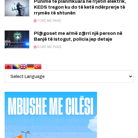
Punime të planifikuara në rrjetin elektrik,
KEDS tregon ku do të ketë ndërprerje të
rrymës të shtunën
7 ORË MË PARË
Pl@goset me aŕmë z@rri një person në
Banjë të Istogut, policia jep detaje
8 ORË MË PARË