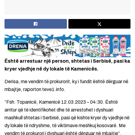
Është arrestuar një person, shtetas i Serbisë, pasi ka
kryer vjedhje në dy lokale të Kamenicës.
Derisa, me vendim të prokurorit, ky i fundit është dërguar në
mbajtje, raporton teve1.info.
“Fsh. Topanicë, Kamenicë 12.03.2023 – 04:30. Është
arritur që të identifikohet dhe të arrestohet i dyshuari
mashkull shtetas i Serbisë, pasi që kishte kryer dy vjedhje në
dy lokale të ndryshme, të viktimave meshkuj kosovarë. Me
vendim të prokurori i dyshuari është dërguar në mbajtje”,