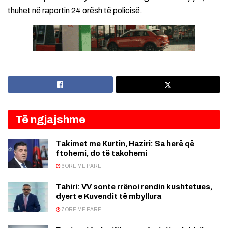
thuhet në raportin 24 orësh të policisë.
Të ngjajshme
Takimet me Kurtin, Haziri: Sa herë që
ftohemi, do të takohemi
6 ORË MË PARË
Tahiri: VV sonte rrënoi rendin kushtetues,
dyert e Kuvendit të mbyllura
7 ORË MË PARË