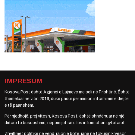
IMPRESUM
Kosova Post është Agjenci e Lajmeve me seli në Prishtinë. Është
themeluar në vitin 2016, duke pasur për mision informimin e drejtë
e të paanshëm.
Për rrjedhojë, prej vitesh, Kosova Post, është shndërruar në një
dritare të besueshme, nëpërmjet së cilës informohen qytetarët.
Zhvillimet politike në vend, rajon e botë, janë në fokusin kryesor