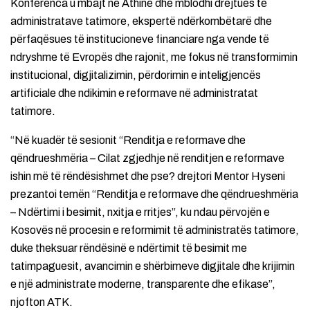
Konferenca u mbajt në Athinë dhe mblodhi drejtues të
administratave tatimore, ekspertë ndërkombëtarë dhe
përfaqësues të institucioneve financiare nga vende të
ndryshme të Evropës dhe rajonit, me fokus në transformimin
institucional, digjitalizimin, përdorimin e inteligjencës
artificiale dhe ndikimin e reformave në administratat
tatimore.
“Në kuadër të sesionit “Renditja e reformave dhe
qëndrueshmëria – Cilat zgjedhje në renditjen e reformave
ishin më të rëndësishmet dhe pse? drejtori Mentor Hyseni
prezantoi temën “Renditja e reformave dhe qëndrueshmëria
– Ndërtimi i besimit, nxitja e rritjes”, ku ndau përvojën e
Kosovës në procesin e reformimit të administratës tatimore,
duke theksuar rëndësinë e ndërtimit të besimit me
tatimpaguesit, avancimin e shërbimeve digjitale dhe krijimin
e një administrate moderne, transparente dhe efikase”,
njofton ATK.