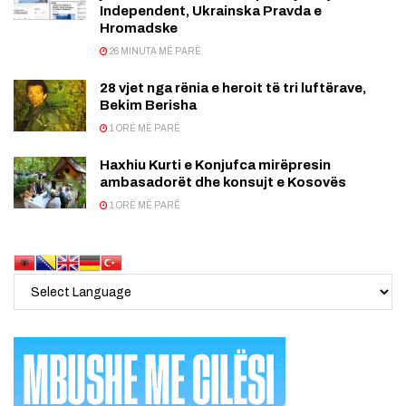
Independent, Ukrainska Pravda e
Hromadske
26 MINUTA MË PARË
28 vjet nga rënia e heroit të tri luftërave,
Bekim Berisha
1 ORË MË PARË
Haxhiu Kurti e Konjufca mirëpresin
ambasadorët dhe konsujt e Kosovës
1 ORË MË PARË