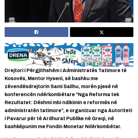
Drejtori i Përgjithshëm i Administratës Tatimore të
Kosovës, Mentor Hyseni, së bashku me
zëvendësdrejtorin Sami Salihu, morën pjesë në
konferencën ndërkombëtare “Nga Reforma tek
Rezultatet: Dëshmi mbi ndikimin e reformës në
administratën tatimore”, e organizuar nga Autoriteti
i Pavarur për të Ardhurat Publike në Greqi, në
bashkëpunim me Fondin Monetar Ndërkombëtar.