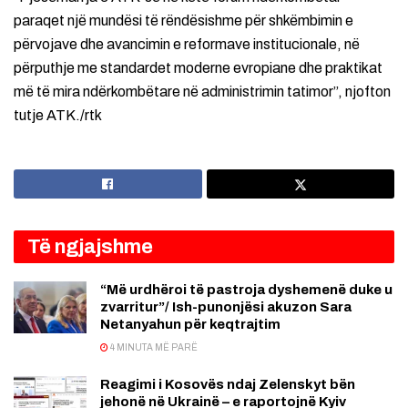
paraqet një mundësi të rëndësishme për shkëmbimin e
përvojave dhe avancimin e reformave institucionale, në
përputhje me standardet moderne evropiane dhe praktikat
më të mira ndërkombëtare në administrimin tatimor”, njofton
tutje ATK./rtk
Të ngjajshme
“Më urdhëroi të pastroja dyshemenë duke u
zvarritur”/ Ish-punonjësi akuzon Sara
Netanyahun për keqtrajtim
4 MINUTA MË PARË
Reagimi i Kosovës ndaj Zelenskyt bën
jehonë në Ukrainë – e raportojnë Kyiv