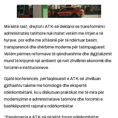
Me këtë rast, drejtori i ATK-së deklaroi se transformimi i
administratës tatimore nuk matet vetëm me rritjen e të
hyrave, por edhe me aftësinë për të ndërtuar besim,
transparencë dhe shërbime moderne për tatimpaguesit.
Vetëm përmes reformave të qëndrueshme dhe digjitalizimit
mund të krijojmë një ambient që nxit zhvillimin ekonomik dhe
forcimin e institucioneve.
Gjatë konferencës, përfaqësuesit e ATK-së zhvilluan
gjithashtu takime me homologë dhe ekspertë
ndërkombëtarë, ku u diskutuan praktikat më të mira për
modernizimin e administratave tatimore dhe forcimin e
bashkëpunimit rajonal e ndërkombëtar.
“Pjesëmarrja e ATK-së në këtë forum ndërkombëtar