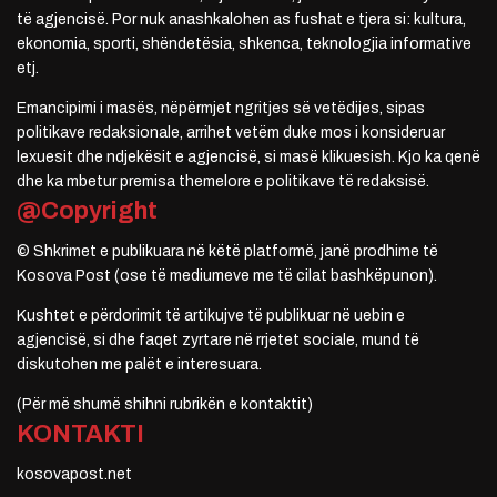
të agjencisë. Por nuk anashkalohen as fushat e tjera si: kultura,
ekonomia, sporti, shëndetësia, shkenca, teknologjia informative
etj.
Emancipimi i masës, nëpërmjet ngritjes së vetëdijes, sipas
politikave redaksionale, arrihet vetëm duke mos i konsideruar
lexuesit dhe ndjekësit e agjencisë, si masë klikuesish. Kjo ka qenë
dhe ka mbetur premisa themelore e politikave të redaksisë.
@Copyright
© Shkrimet e publikuara në këtë platformë, janë prodhime të
Kosova Post (ose të mediumeve me të cilat bashkëpunon).
Kushtet e përdorimit të artikujve të publikuar në uebin e
agjencisë, si dhe faqet zyrtare në rrjetet sociale, mund të
diskutohen me palët e interesuara.
(Për më shumë shihni rubrikën e kontaktit)
KONTAKTI
kosovapost.net