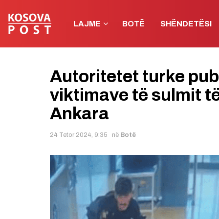
LAJME
BOTË
SHËNDETËSI
Autoritetet turke publ
viktimave të sulmit t
Ankara
24 Tetor 2024, 9:35
në
Botë