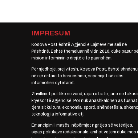
IMPRESUM
Kosova Post është Agjenci e Lajmeve me seli në
Prishtinë. Është themeluar në vitin 2016, duke pasur pë
mision informimin e drejtë e të paanshëm.
Për rrjedhojë, prej vitesh, Kosova Post, është shndërru
në një dritare të besueshme, nëpërmjet së cilës
informohen qytetarët.
Zhvillimet politike në vend, rajon e botë, janë në fokusi
kryesor të agjencisë. Por nuk anashkalohen as fushat
tjera si: kultura, ekonomia, sporti, shëndetësia, shkenc
teknologjia informative etj.
Emancipimi i masës, nëpërmjet ngritjes së vetëdijes,
sipas politikave redaksionale, arrihet vetëm duke mos i