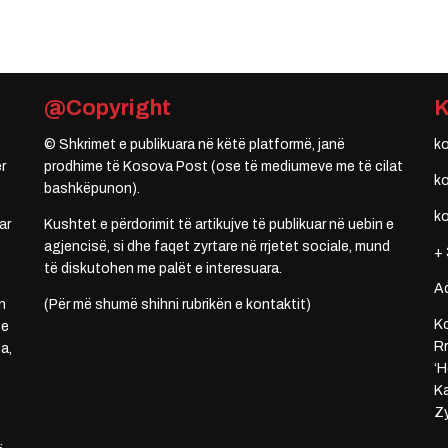
@Copyright
© Shkrimet e publikuara në këtë platformë, janë
k
r
prodhime të Kosova Post (ose të mediumeve me të cilat
k
bashkëpunon).
k
ar
Kushtet e përdorimit të artikujve të publikuar në uebin e
agjencisë, si dhe faqet zyrtare në rrjetet sociale, mund
+ 
të diskutohen me palët e interesuara.
A
n
(Për më shumë shihni rubrikën e kontaktit)
Ko
 e
Rr
a,
‘H
Ka
Zy