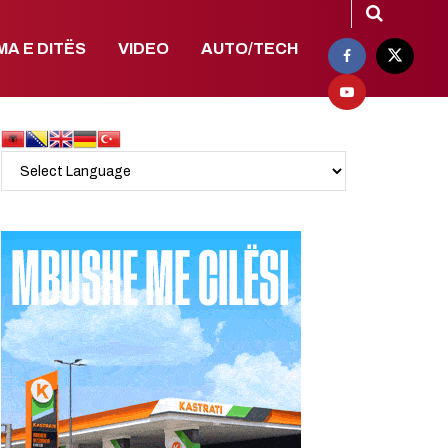
MA E DITËS
VIDEO
AUTO/TECH