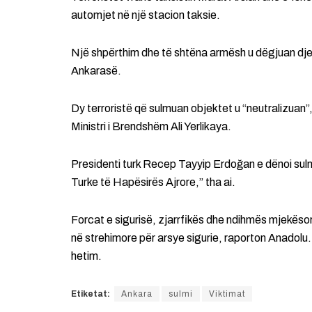
automjet në një stacion taksie.
Një shpërthim dhe të shtëna armësh u dëgjuan dj
Ankarasë.
Dy terroristë që sulmuan objektet u “neutralizuan
Ministri i Brendshëm Ali Yerlikaya.
Presidenti turk Recep Tayyip Erdoğan e dënoi sulmi
Turke të Hapësirës Ajrore,” tha ai.
Forcat e sigurisë, zjarrfikës dhe ndihmës mjekëso
në strehimore për arsye sigurie, raporton Anadolu.
hetim.
Etiketat:
Ankara
sulmi
Viktimat