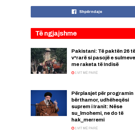
Shpërndaje
Të ngjajshme
Pakistani: Të paktën 26 t
v*rarë si pasojë e sulmev
me raketa të Indisë
1 VIT MË PARË
Përplasjet për programin
bërthamor, udhëheqësi
suprem i Iranit: Nëse
su_lmohemi, ne do të
hak_merremi
1 VIT MË PARË