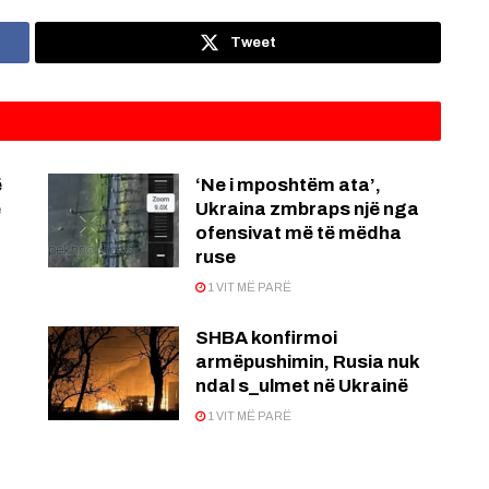
Tweet
ë
‘Ne i mposhtëm ata’,
e
Ukraina zmbraps një nga
ofensivat më të mëdha
ruse
1 VIT MË PARË
SHBA konfirmoi
armëpushimin, Rusia nuk
ndal s_ulmet në Ukrainë
1 VIT MË PARË