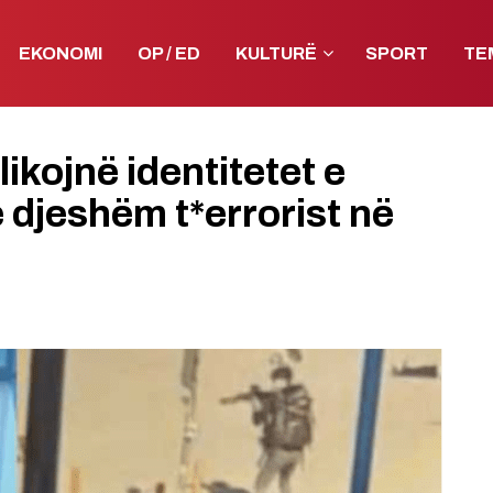
EKONOMI
OP / ED
KULTURË
SPORT
TE
ikojnë identitetet e
ë djeshëm t*errorist në