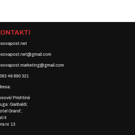
KONTAKTI
osovapost.net
osovapost.net@gmail.com
osovapost.marketing@gmail.com
383 49 890 321
dresa:
sovë/ Prishtinë
uga: Garibaldi;
otel Grand’;
ti II
ra nr. 13