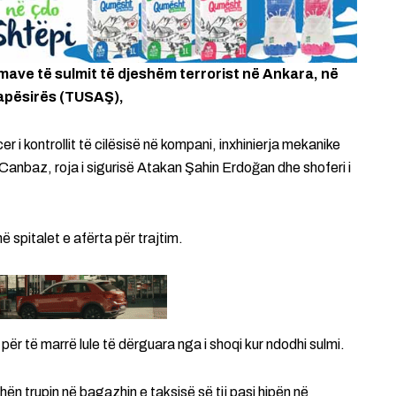
imave të sulmit të djeshëm terrorist në Ankara, në
Hapësirës (TUSAŞ),
r i kontrollit të cilësisë në kompani, inxhinierja mekanike
nbaz, roja i sigurisë Atakan Şahin Erdoğan dhe shoferi i
 spitalet e afërta për trajtim.
ër të marrë lule të dërguara nga i shoqi kur ndodhi sulmi.
hën trupin në bagazhin e taksisë së tij pasi hipën në