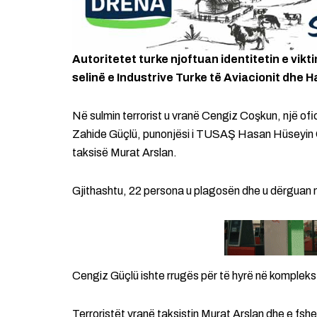
Autoritetet turke njoftuan identitetin e vikt
selinë e Industrive Turke të Aviacionit dhe 
Në sulmin terrorist u vranë Cengiz Coşkun, një ofice
Zahide Güçlü, punonjësi i TUSAŞ Hasan Hüseyin Ca
taksisë Murat Arslan.
Gjithashtu, 22 persona u plagosën dhe u dërguan në
Cengiz Güçlü ishte rrugës për të hyrë në kompleks p
Terroristët vranë taksistin Murat Arslan dhe e fshe