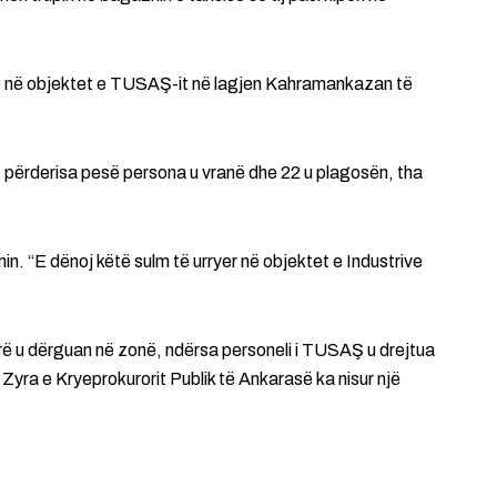
e në objektet e TUSAŞ-it në lagjen Kahramankazan të
”, përderisa pesë persona u vranë dhe 22 u plagosën, tha
n. “E dënoj këtë sulm të urryer në objektet e Industrive
rë u dërguan në zonë, ndërsa personeli i TUSAŞ u drejtua
 Zyra e Kryeprokurorit Publik të Ankarasë ka nisur një