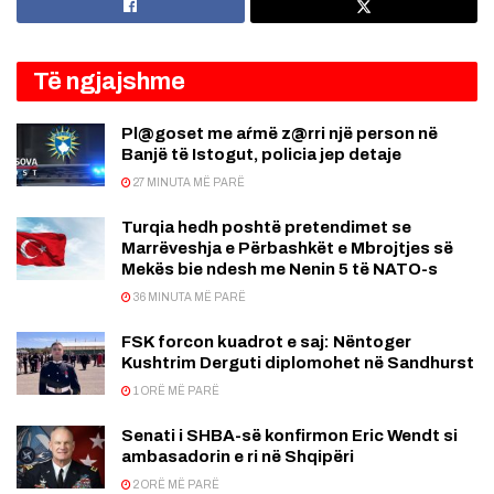
Të ngjajshme
Pl@goset me aŕmë z@rri një person në
Banjë të Istogut, policia jep detaje
27 MINUTA MË PARË
Turqia hedh poshtë pretendimet se
Marrëveshja e Përbashkët e Mbrojtjes së
Mekës bie ndesh me Nenin 5 të NATO-s
36 MINUTA MË PARË
FSK forcon kuadrot e saj: Nëntoger
Kushtrim Derguti diplomohet në Sandhurst
1 ORË MË PARË
Senati i SHBA-së konfirmon Eric Wendt si
ambasadorin e ri në Shqipëri
2 ORË MË PARË