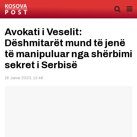
Avokati i Veselit:
Dëshmitarët mund të jenë
të manipuluar nga shërbimi
sekret i Serbisë
18 Janar 2023, 13:48