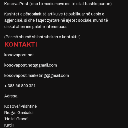
Kosova Post (ose të mediumeve me të cilat bashkëpunon).
Kushtet e përdorimit të artikujve të publikuar në uebin e
agjencisë, si dhe faqet zyrtare në rrjetet sociale, mund të
diskutohen me palët e interesuara.
(Për më shumë shihni rubrikën e kontaktit)
KONTAKTI
kosovapost.net
kosovapost.net@gmail.com
kosovapost.marketing@gmail.com
+ 383 49 890 321
Adresa:
Kosovë/ Prishtinë
Rruga: Garibaldi;
‘Hotel Grand’;
Kati II