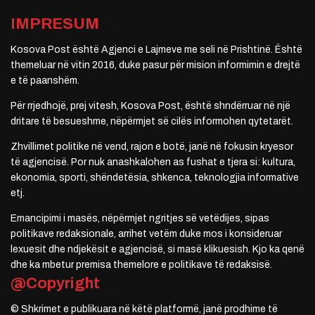
IMPRESUM
Kosova Post është Agjenci e Lajmeve me seli në Prishtinë. Është
themeluar në vitin 2016, duke pasur për mision informimin e drejtë
e të paanshëm.
Për rrjedhojë, prej vitesh, Kosova Post, është shndërruar në një
dritare të besueshme, nëpërmjet së cilës informohen qytetarët.
Zhvillimet politike në vend, rajon e botë, janë në fokusin kryesor
të agjencisë. Por nuk anashkalohen as fushat e tjera si: kultura,
ekonomia, sporti, shëndetësia, shkenca, teknologjia informative
etj.
Emancipimi i masës, nëpërmjet ngritjes së vetëdijes, sipas
politikave redaksionale, arrihet vetëm duke mos i konsideruar
lexuesit dhe ndjekësit e agjencisë, si masë klikuesish. Kjo ka qenë
dhe ka mbetur premisa themelore e politikave të redaksisë.
@Copyright
© Shkrimet e publikuara në këtë platformë, janë prodhime të