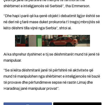
shërbimet e inteligjencës së Serbisë”, tha Emmerson.
“Dhe hapi i parë që ka qenë objekt i debatimit ligjor është se
në deri në çfarë mase duket prokuroria t’i tregoj mbrojtës së
këto dëshmi tilla vijnë nga Serbia”, shtoi ai.
Ai ka shprehur dyshimet e tij se dëshmitarët mund të jenë të
manipuluar.
“Se si këta dëshmitarë janë të përfshirë në aktivitete që
mund të manipulohen nga shërbimet e inteligjencës në bazë
të provave dhe përfundimeve sepse në rastin Limaj dhe
Haradinaj janë manipuluar provat”.