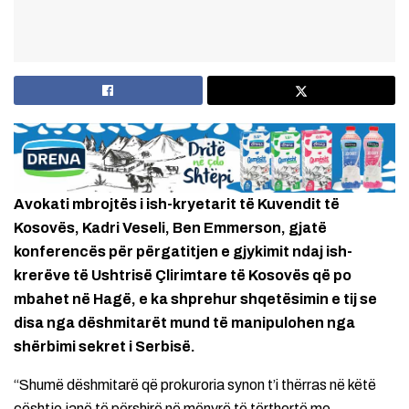
Avokati mbrojtës i ish-kryetarit të Kuvendit të
Kosovës, Kadri Veseli, Ben Emmerson, gjatë
konferencës për përgatitjen e gjykimit ndaj ish-
krerëve të Ushtrisë Çlirimtare të Kosovës që po
mbahet në Hagë, e ka shprehur shqetësimin e tij se
disa nga dëshmitarët mund të manipulohen nga
shërbimi sekret i Serbisë.
“Shumë dëshmitarë që prokuroria synon t’i thërras në këtë
çështje janë të përshirë në mënyrë të tërthortë me