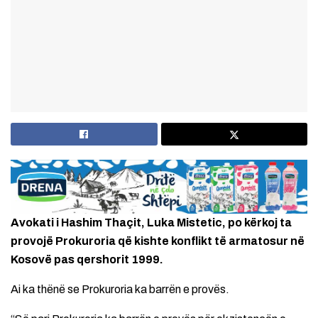
Avokati i Hashim Thaçit, Luka Mistetic, po kërkoj ta
provojë Prokuroria që kishte konflikt të armatosur në
Kosovë pas qershorit 1999.
Ai ka thënë se Prokuroria ka barrën e provës.