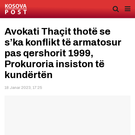
Avokati Thaçit thotë se
s’ka konflikt të armatosur
pas qershorit 1999,
Prokuroria insiston të
kundërtën
18 Janar 2023, 17:25