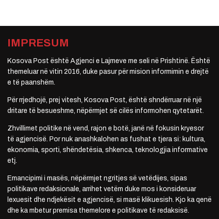
IMPRESUM
Kosova Post është Agjenci e Lajmeve me seli në Prishtinë. Është
themeluar në vitin 2016, duke pasur për mision informimin e drejtë
e të paanshëm.
Për rrjedhojë, prej vitesh, Kosova Post, është shndërruar në një
dritare të besueshme, nëpërmjet së cilës informohen qytetarët.
Zhvillimet politike në vend, rajon e botë, janë në fokusin kryesor
të agjencisë. Por nuk anashkalohen as fushat e tjera si: kultura,
ekonomia, sporti, shëndetësia, shkenca, teknologjia informative
etj.
Emancipimi i masës, nëpërmjet ngritjes së vetëdijes, sipas
politikave redaksionale, arrihet vetëm duke mos i konsideruar
lexuesit dhe ndjekësit e agjencisë, si masë klikuesish. Kjo ka qenë
dhe ka mbetur premisa themelore e politikave të redaksisë.