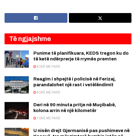
Të ngjajshme
Punime të planifikuara, KEDS tregon ku do
të ketë ndërprerje të rrymës premten
6 ORË MË PARË
Reagim i shpejtë i policisë në Ferizaj,
parandalohet një rast i vetëlëndimit
6 ORË MË PARË
Deri në 90 minuta pritje në Muçibabë,
kolona arrin në një kilometër
7 ORË MË PARË
U nisën drejt Gjermanisë pas pushimeve në