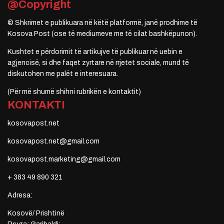
@Copyright
© Shkrimet e publikuara në këtë platformë, janë prodhime të
Kosova Post (ose të mediumeve me të cilat bashkëpunon).
Kushtet e përdorimit të artikujve të publikuar në uebin e
agjencisë, si dhe faqet zyrtare në rrjetet sociale, mund të
diskutohen me palët e interesuara.
(Për më shumë shihni rubrikën e kontaktit)
KONTAKTI
kosovapost.net
kosovapost.net@gmail.com
kosovapost.marketing@gmail.com
+ 383 49 890 321
Adresa:
Kosovë/ Prishtinë