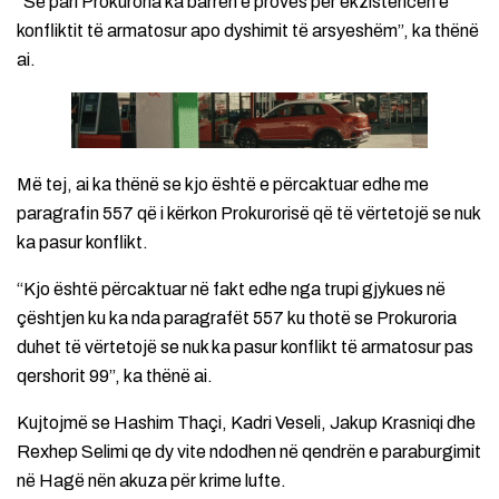
“Së pari Prokuroria ka barrën e provës për ekzistencën e
konfliktit të armatosur apo dyshimit të arsyeshëm”, ka thënë
ai.
Më tej, ai ka thënë se kjo është e përcaktuar edhe me
paragrafin 557 që i kërkon Prokurorisë që të vërtetojë se nuk
ka pasur konflikt.
“Kjo është përcaktuar në fakt edhe nga trupi gjykues në
çështjen ku ka nda paragrafët 557 ku thotë se Prokuroria
duhet të vërtetojë se nuk ka pasur konflikt të armatosur pas
qershorit 99”, ka thënë ai.
Kujtojmë se Hashim Thaçi, Kadri Veseli, Jakup Krasniqi dhe
Rexhep Selimi qe dy vite ndodhen në qendrën e paraburgimit
në Hagë nën akuza për krime lufte.