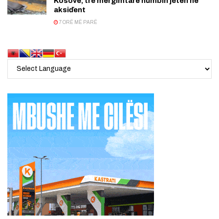
Kosovë, tre mërgimtarë humbin jetën në
aksiďent
7 ORË MË PARË