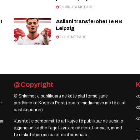
28 MINUTA MË PARË
t
Asllani transferohet te RB
m
Leipzig
2 ORË MË PARË
@Copyright
© Shkrimet e publikuara në këtë platformë, janë
k
r
prodhime të Kosova Post (ose të mediumeve me të cilat
k
bashkëpunon).
k
ar
Kushtet e përdorimit të artikujve të publikuar në uebin e
agjencisë, si dhe faqet zyrtare në rrjetet sociale, mund
+ 
të diskutohen me palët e interesuara.