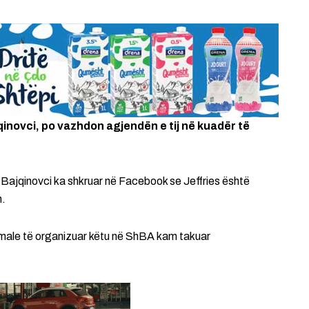
qinovci, po vazhdon agjendën e tij në kuadër të
 Bajqinovci ka shkruar në Facebook se Jeffries është
n.
ormale të organizuar këtu në ShBA kam takuar