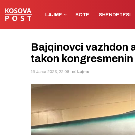
LAJME
BOTË
SHËNDETËSI
Bajqinovci vazhdon 
takon kongresmenin 
16 Janar 2023, 22:08
në
Lajme