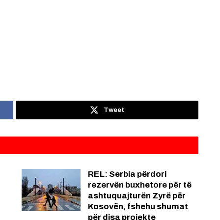
Tweet
REL: Serbia përdori
rezervën buxhetore për të
ashtuquajturën Zyrë për
Kosovën, fshehu shumat
për disa projekte