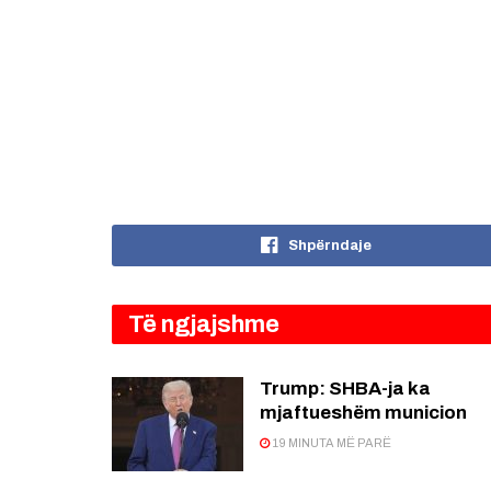
Shpërndaje
Të ngjajshme
Trump: SHBA-ja ka
mjaftueshëm municion
19 MINUTA MË PARË