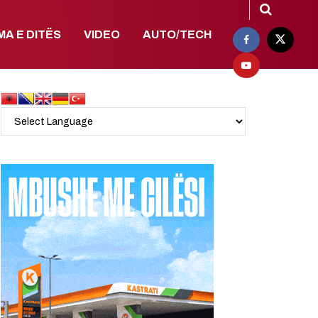
MA E DITËS
VIDEO
AUTO/TECH