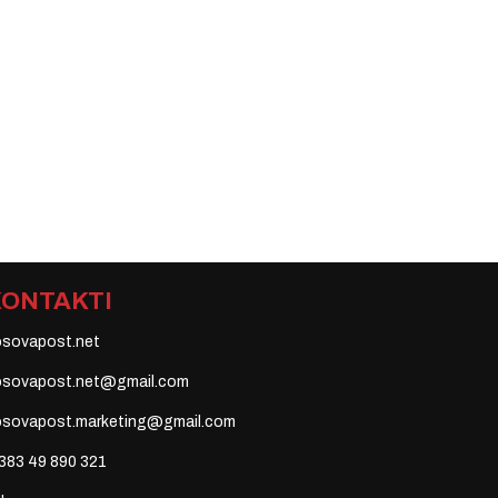
KONTAKTI
osovapost.net
osovapost.net@gmail.com
osovapost.marketing@gmail.com
383 49 890 321