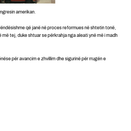
ongresin amerikan.
ë rëndësishme që janë në proces reformues në shtetin tonë,
më më tej, duke shtuar se përkrahja nga aleati ynë më i madh
ëse për avancim e zhvillim dhe sigurinë për rrugën e