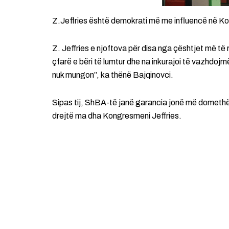
Z.Jeffries është demokrati më me influencë në K
Z. Jeffries e njoftova për disa nga çështjet më t
çfarë e bëri të lumtur dhe na inkurajoi të vazhdoj
nuk mungon”, ka thënë Bajqinovci.
Sipas tij, ShBA-të janë garancia jonë më domethën
drejtë ma dha Kongresmeni Jeffries.