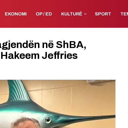
EKONOMI
OP / ED
KULTURË
SPORT
TE
agjendën në ShBA,
Hakeem Jeffries