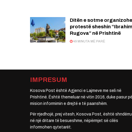
Ditën e sotme organizohe
protestë sheshin “Ibrahi
Rugova” në Prishtinë
49 MINUTA MË PARË
IMPRESUM
Kosova Post është Agjenci e Lajmeve me seli në
Prishtinë. Është themeluar në vitin 2016, duke pasur pë
mision informimin e drejtë e të paanshëm.
Për rrjedhojë, prej vitesh, Kosova Post, është shndërru
në një dritare të besueshme, nëpërmjet së cilës
informohen qytetarët.