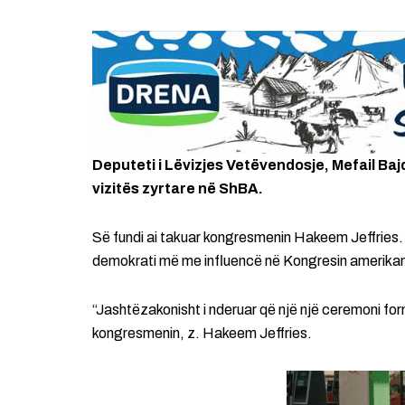
Deputeti i Lëvizjes Vetëvendosje, Mefail Baj
vizitës zyrtare në ShBA.
Së fundi ai takuar kongresmenin Hakeem Jeffries.
demokrati më me influencë në Kongresin amerika
“Jashtëzakonisht i nderuar që një një ceremoni f
kongresmenin, z. Hakeem Jeffries.