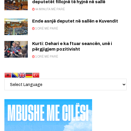
deputetët fillojnë të hyjnë në sallë
44 MINUTA MË PARË
Ende asnjë deputet në sallën e Kuvendit
1 ORË MË PARË
Kurti: Dehari e ka ftuar seancën, unë i
përgjigjem pozitivisht
1 ORË MË PARË