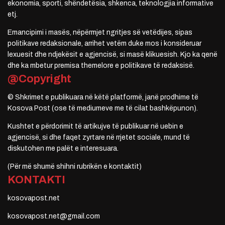
ekonomia, sporti, shëndetësia, shkenca, teknologjia informative
etj.
Emancipimi i masës, nëpërmjet ngritjes së vetëdijes, sipas
politikave redaksionale, arrihet vetëm duke mos i konsideruar
lexuesit dhe ndjekësit e agjencisë, si masë klikuesish. Kjo ka qenë
dhe ka mbetur premisa themelore e politikave të redaksisë.
@Copyright
© Shkrimet e publikuara në këtë platformë, janë prodhime të
Kosova Post (ose të mediumeve me të cilat bashkëpunon).
Kushtet e përdorimit të artikujve të publikuar në uebin e
agjencisë, si dhe faqet zyrtare në rrjetet sociale, mund të
diskutohen me palët e interesuara.
(Për më shumë shihni rubrikën e kontaktit)
KONTAKTI
kosovapost.net
kosovapost.net@gmail.com