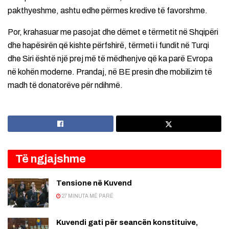
pakthyeshme, ashtu edhe përmes kredive të favorshme.
Por, krahasuar me pasojat dhe dëmet e tërmetit në Shqipëri
dhe hapësirën që kishte përfshirë, tërmeti i fundit në Turqi
dhe Siri është një prej më të mëdhenjve që ka parë Evropa
në kohën moderne. Prandaj, në BE presin dhe mobilizim të
madh të donatorëve për ndihmë.
Të ngjajshme
Tensione në Kuvend
27 MINUTA MË PARË
Kuvendi gati për seancën konstituive,