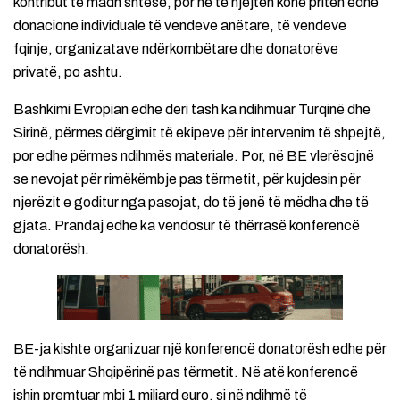
kontribut të madh shtesë, por në të njëjtën kohë priten edhe
donacione individuale të vendeve anëtare, të vendeve
fqinje, organizatave ndërkombëtare dhe donatorëve
privatë, po ashtu.
Bashkimi Evropian edhe deri tash ka ndihmuar Turqinë dhe
Sirinë, përmes dërgimit të ekipeve për intervenim të shpejtë,
por edhe përmes ndihmës materiale. Por, në BE vlerësojnë
se nevojat për rimëkëmbje pas tërmetit, për kujdesin për
njerëzit e goditur nga pasojat, do të jenë të mëdha dhe të
gjata. Prandaj edhe ka vendosur të thërrasë konferencë
donatorësh.
BE-ja kishte organizuar një konferencë donatorësh edhe për
të ndihmuar Shqipërinë pas tërmetit. Në atë konferencë
ishin premtuar mbi 1 miliard euro, si në ndihmë të