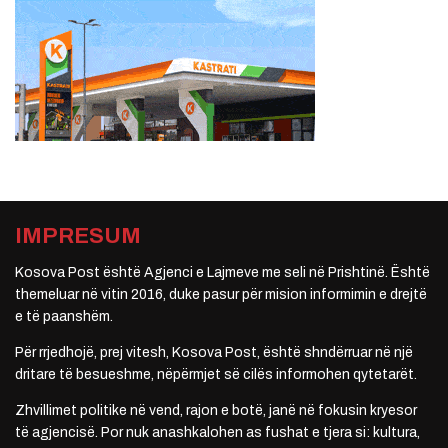
IMPRESUM
Kosova Post është Agjenci e Lajmeve me seli në Prishtinë. Është
themeluar në vitin 2016, duke pasur për mision informimin e drejtë
e të paanshëm.
Për rrjedhojë, prej vitesh, Kosova Post, është shndërruar në një
dritare të besueshme, nëpërmjet së cilës informohen qytetarët.
Zhvillimet politike në vend, rajon e botë, janë në fokusin kryesor
të agjencisë. Por nuk anashkalohen as fushat e tjera si: kultura,