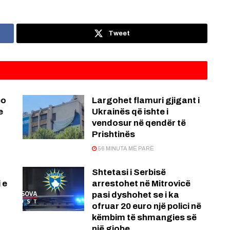
Tweet
po
Largohet flamuri gjigant i
e
Ukrainës që ishte i
vendosur në qendër të
Prishtinës
56 MINUTA MË PARË
Shtetasi i Serbisë
 e
arrestohet në Mitrovicë
pasi dyshohet se i ka
ofruar 20 euro një polici në
këmbim të shmangies së
një gjobe