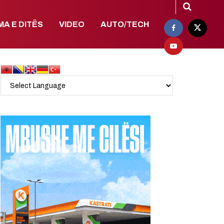
MA E DITËS
VIDEO
AUTO/TECH