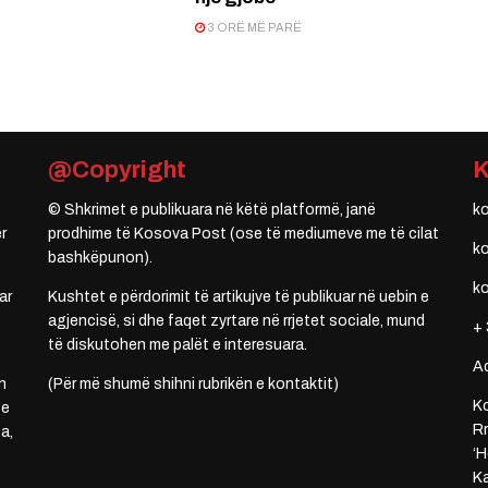
3 ORË MË PARË
@Copyright
© Shkrimet e publikuara në këtë platformë, janë
k
r
prodhime të Kosova Post (ose të mediumeve me të cilat
k
bashkëpunon).
k
ar
Kushtet e përdorimit të artikujve të publikuar në uebin e
agjencisë, si dhe faqet zyrtare në rrjetet sociale, mund
+ 
të diskutohen me palët e interesuara.
A
n
(Për më shumë shihni rubrikën e kontaktit)
Ko
 e
Rr
a,
‘H
Ka