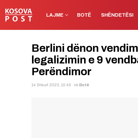
LAJME
BOTË
SHËNDETËSI
Berlini dënon vendimi
legalizimin e 9 ven
Perëndimor
14 Shkurt 2023, 10:45
në
Botë