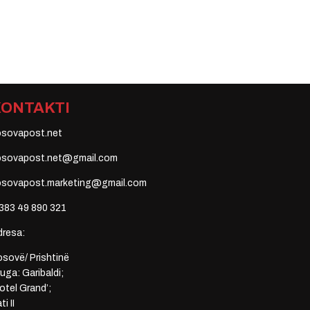
KONTAKTI
osovapost.net
osovapost.net@gmail.com
osovapost.marketing@gmail.com
383 49 890 321
dresa:
sovë/ Prishtinë
uga: Garibaldi;
otel Grand’;
ti II