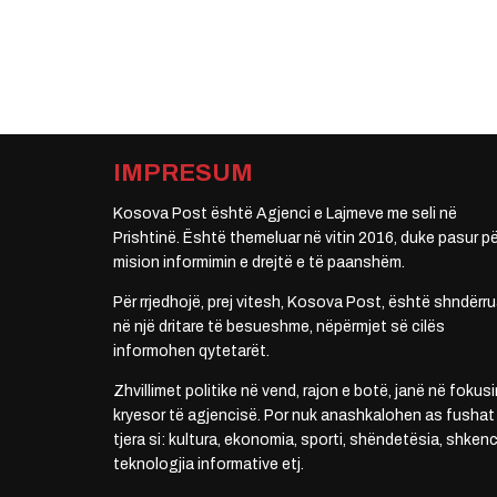
IMPRESUM
Kosova Post është Agjenci e Lajmeve me seli në
Prishtinë. Është themeluar në vitin 2016, duke pasur pë
mision informimin e drejtë e të paanshëm.
Për rrjedhojë, prej vitesh, Kosova Post, është shndërru
në një dritare të besueshme, nëpërmjet së cilës
informohen qytetarët.
Zhvillimet politike në vend, rajon e botë, janë në fokusi
kryesor të agjencisë. Por nuk anashkalohen as fushat
tjera si: kultura, ekonomia, sporti, shëndetësia, shkenc
teknologjia informative etj.