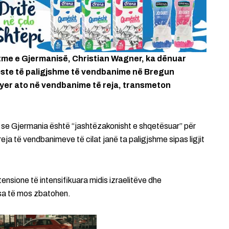
htme e Gjermanisë, Christian Wagner, ka dënuar
 poste të paligjshme të vendbanime në Bregun
thyer ato në vendbanime të reja, transmeton
 se Gjermania është “jashtëzakonisht e shqetësuar” për
 reja të vendbanimeve të cilat janë ta paligjshme sipas ligjit
tensione të intensifikuara midis izraelitëve dhe
sa të mos zbatohen.