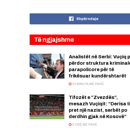
Shpërndaje
Të ngjajshme
Analistët në Serbi: Vuçiq 
përdor struktura kriminal
parapolicore për të
frikësuar kundërshtarët
33 MINUTA MË PARË
Tifozët e “Zvezdës”,
mesazh Vuçiqit: “Derisa ti
pret një nazist, serbët po
derdhin gjak në Kosovë”
3 ORË MË PARË