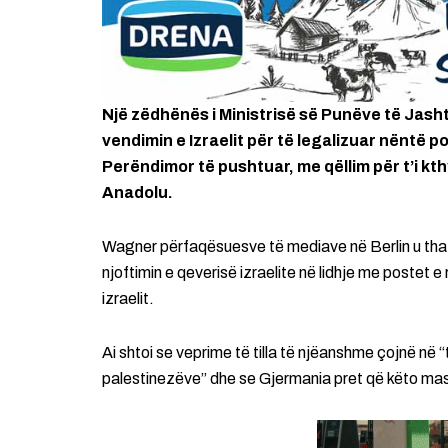
Një zëdhënës i Ministrisë së Punëve të Jas
vendimin e Izraelit për të legalizuar nëntë
Perëndimor të pushtuar, me qëllim për t’i k
Anadolu.
Wagner përfaqësuesve të mediave në Berlin u tha
njoftimin e qeverisë izraelite në lidhje me postet e
izraelit.
Ai shtoi se veprime të tilla të njëanshme çojnë në “
palestinezëve” dhe se Gjermania pret që këto ma