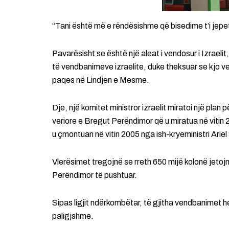
“Tani është më e rëndësishme që bisedime t’i jepe
Pavarësisht se është një aleat i vendosur i Izraeli
të vendbanimeve izraelite, duke theksuar se kjo ve
paqes në Lindjen e Mesme.
Dje, një komitet ministror izraelit miratoi një plan 
veriore e Bregut Perëndimor që u miratua në vitin 
u çmontuan në vitin 2005 nga ish-kryeministri Ariel
Vlerësimet tregojnë se rreth 650 mijë kolonë jet
Perëndimor të pushtuar.
Sipas ligjit ndërkombëtar, të gjitha vendbanimet h
paligjshme.