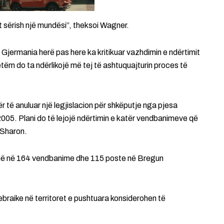
t sërish një mundësi”, theksoi Wagner.
t, Gjermania herë pas here ka kritikuar vazhdimin e ndërtimit
tëm do ta ndërlikojë më tej të ashtuquajturin proces të
për të anuluar një legjislacion për shkëputje nga pjesa
2005. Plani do të lejojë ndërtimin e katër vendbanimeve që
 Sharon.
ojnë në 164 vendbanime dhe 115 poste në Bregun
ebraike në territoret e pushtuara konsiderohen të