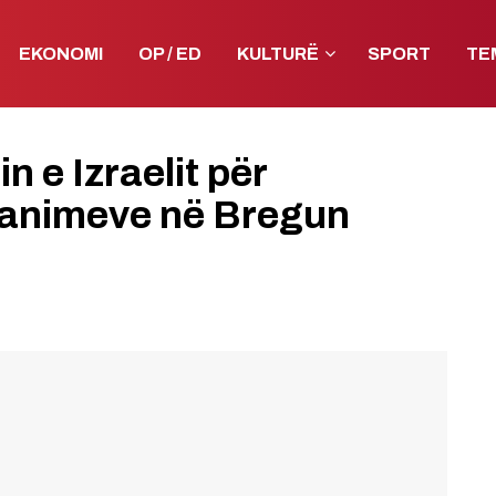
EKONOMI
OP / ED
KULTURË
SPORT
TE
n e Izraelit për
dbanimeve në Bregun