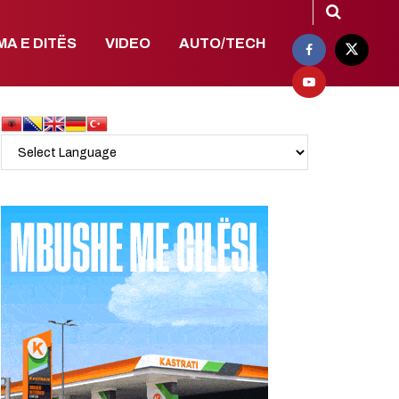
MA E DITËS
VIDEO
AUTO/TECH