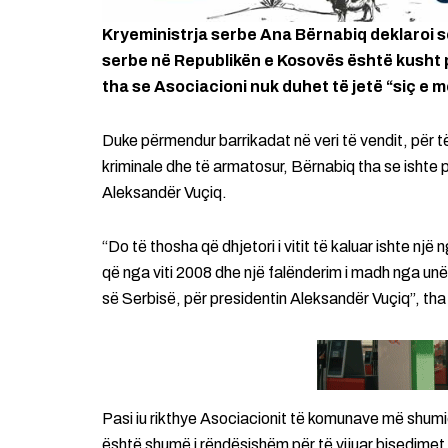
Kryeministrja serbe Ana Bërnabiq deklaroi 
serbe në Republikën e Kosovës është kusht 
tha se Asociacioni nuk duhet të jetë “siç e 
Duke përmendur barrikadat në veri të vendit, për t
kriminale dhe të armatosur, Bërnabiq tha se ishte p
Aleksandër Vuçiq.
“Do të thosha që dhjetori i vitit të kaluar ishte n
që nga viti 2008 dhe një falënderim i madh nga unë
së Serbisë, për presidentin Aleksandër Vuçiq”, th
Pasi iu rikthye Asociacionit të komunave më shumi
është shumë i rëndësishëm për të vijuar bisedimet