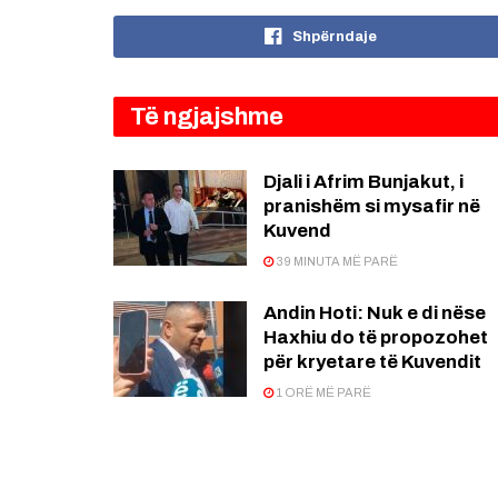
Shpërndaje
Të ngjajshme
Djali i Afrim Bunjakut, i
pranishëm si mysafir në
Kuvend
39 MINUTA MË PARË
Andin Hoti: Nuk e di nëse
Haxhiu do të propozohet
për kryetare të Kuvendit
1 ORË MË PARË