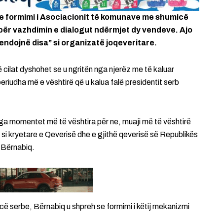
se formimi i Asociacionit të komunave me shumicë
për vazhdimin e dialogut ndërmjet dy vendeve. Ajo
mendojnë disa” si organizatë joqeveritare.
ë cilat dyshohet se u ngritën nga njerëz me të kaluar
eriudha më e vështirë që u kalua falë presidentit serb
jë nga momentet më të vështira për ne, muaji më të vështirë
 si kryetare e Qeverisë dhe e gjithë qeverisë së Republikës
a Bërnabiq.
cë serbe, Bërnabiq u shpreh se formimi i këtij mekanizmi
.