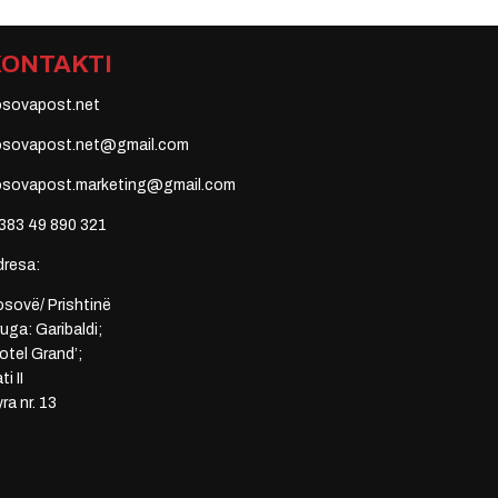
KONTAKTI
osovapost.net
osovapost.net@gmail.com
osovapost.marketing@gmail.com
383 49 890 321
dresa:
sovë/ Prishtinë
uga: Garibaldi;
otel Grand’;
ti II
ra nr. 13