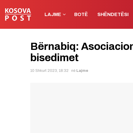
LAJME
BOTË
SHËNDETËSI
Bërnabiq: Asociacioni
bisedimet
10 Shkurt 2023, 18:32
në
Lajme