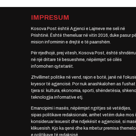
IMPRESUM
Kosova Post është Agjenci e Lajmeve me seli në
Prishtinë. Është themeluar në vitin 2016, duke pasur pë
mision informimin e drejtë e të paanshëm.
Për rrjedhojë, prej vitesh, Kosova Post, është shndërru
në një dritare të besueshme, nëpërmjet së cilës
informohen qytetarët.
Zhvillimet politike në vend, rajon e botë, janë në fokusi
kryesor të agjencisë. Por nuk anashkalohen as fushat
tjera si: kultura, ekonomia, sporti, shëndetësia, shkenc
teknologjia informative etj.
Emancipimi i masës, nëpërmjet ngritjes së vetëdijes,
sipas politikave redaksionale, arrihet vetëm duke mos i
konsideruar lexuesit dhe ndjekësit e agjencisë, si mas
klikuesish. Kjo ka qenë dhe ka mbetur premisa themelo
e politikave të redaksisë.