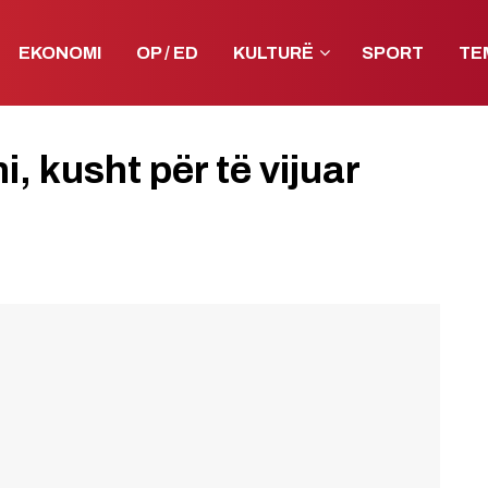
EKONOMI
OP / ED
KULTURË
SPORT
TE
, kusht për të vijuar