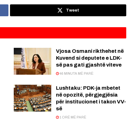
Tweet
Vjosa Osmani rikthehet në
Kuvend si deputete e LDK-
së pas gati gjashtë viteve
46 MINUTA MË PARË
Lushtaku: PDK-ja mbetet
në opozitë, përgjegjësia
për institucionet i takon VV-
së
1 ORË MË PARË