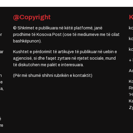
@Copyright
© Shkrimet e publikuara në këtë platformë, janë
k
r
prodhime të Kosova Post (ose të mediumeve me të cilat
k
bashkëpunon).
k
ar
Kushtet e përdorimit të artikujve të publikuar në uebin e
agjencisë, si dhe faqet zyrtare në rrjetet sociale, mund
+ 
të diskutohen me palët e interesuara.
A
n
(Për më shumë shihni rubrikën e kontaktit)
Ko
 e
Rr
a,
‘H
Ka
Zy
ë
re