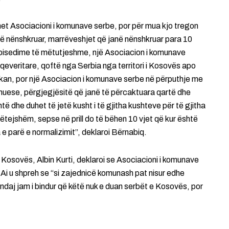
ohet Asociacioni i komunave serbe, por për mua kjo tregon
në nënshkruar, marrëveshjet që janë nënshkruar para 10
ër bisedime të mëtutjeshme, një Asociacion i komunave
oqeveritare, qoftë nga Serbia nga territori i Kosovës apo
tikan, por një Asociacion i komunave serbe në përputhje me
huese, përgjegjësitë që janë të përcaktuara qartë dhe
ë dhe duhet të jetë kusht i të gjitha kushteve për të gjitha
tejshëm, sepse në prill do të bëhen 10 vjet që kur është
e parë e normalizimit”, deklaroi Bërnabiq.
ë Kosovës, Albin Kurti, deklaroi se Asociacioni i komunave
. Ai u shpreh se “si zajednicë komunash pat nisur edhe
aj jam i bindur që këtë nuk e duan serbët e Kosovës, por