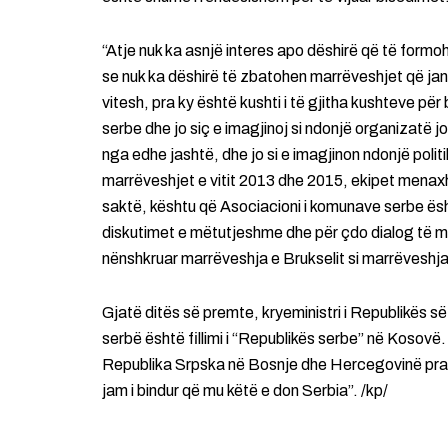
“Atje nuk ka asnjë interes apo dëshirë që të form
se nuk ka dëshirë të zbatohen marrëveshjet që ja
vitesh, pra ky është kushti i të gjitha kushteve p
serbe dhe jo siç e imagjinoj si ndonjë organizatë j
nga edhe jashtë, dhe jo si e imagjinon ndonjë poli
marrëveshjet e vitit 2013 dhe 2015, ekipet menax
saktë, kështu që Asociacioni i komunave serbe ësht
diskutimet e mëtutjeshme dhe për çdo dialog të më
nënshkruar marrëveshja e Brukselit si marrëveshja 
Gjatë ditës së premte, kryeministri i Republikës s
serbë është fillimi i “Republikës serbe” në Kosovë
Republika Srpska në Bosnje dhe Hercegovinë prand
jam i bindur që mu këtë e don Serbia”. /kp/